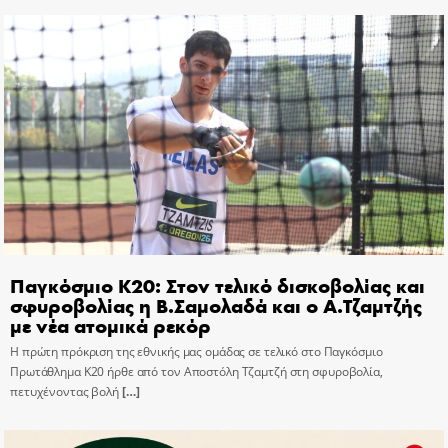
Παγκόσμιο Κ20: Στον τελικό δισκοβολίας και
σφυροβολίας η Β.Σαμολαδά και ο Α.Τζαμτζής
με νέα ατομικά ρεκόρ
Η πρώτη πρόκριση της εθνικής μας ομάδας σε τελικό στο Παγκόσμιο
Πρωτάθλημα Κ20 ήρθε από τον Αποστόλη Τζαμτζή στη σφυροβολία,
πετυχένοντας βολή
[…]