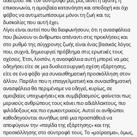
αδιέξοδο. Με τον σύντρόφο μας μας δένει η αγάπη, η
επικοινωνία, η αμοιβαία κατανόηση και αποδοχή και όχι
φόβος να αντιμετωπίσουμε μόνοι τη ζωή και τις
δυσκολίες που αυτή έχει.
Λίγοι είναι αυτοί που θα διαφωνήσουν, ότι η ανασφάλεια
που βιώνουν οι άνθρωποι απέναντι στις προκλήσεις και
στο ρυθμό της σύγχρονης ζωής είναι ένας βασικός λόγος
που, συχνά, δημιουργεί πρόβλημα στις ερωτικές τους
σχέσεις. Έτσι, λοιπόν, η ανασφάλεια αυτή μπορεί να μας
οδηγήσει είτε σε μια δυσλειτουργική σχέση εξάρτησης,
είτε σε ένα φόβο για συναισθηματική προσκόλληση στον
άλλον. Παρόλο που η επαγγελματική και συναισθηματική
ανασφάλεια θα περιμέναμε να οδηγεί, κυρίως, σε
αμοιβαίες υποχωρήσεις και συμβιβασμούς, φαίνεται πως
μερικούς ανθρώπους τους κάνει πιο αδιάλλακτους, πιο
φιλόδοξους και πιο εγωκεντρικούς. Αυτοί οι ανθρώποι
καθοδηγούνται συνήθως από μια προσπάθειά να
αποφύγουν την «παγίδα της εξάρτησης» και της
προσκόλλησης στο σύντροφό τους. Το «μοίρασμα», όμως,