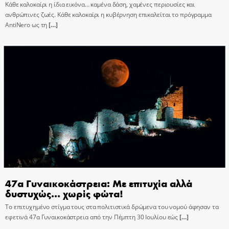
Κάθε καλοκαίρι η ίδια εικόνα… καμένα δάση, χαμένες περιουσίες και
ανθρώπινες ζωές. Κάθε καλοκαίρι η κυβέρνηση επικαλείται το πρόγραμμα
AntiNero ως τη
[…]
47α Γυναικοκάστρεια: Με επιτυχία αλλά
δυστυχώς… χωρίς φώτα!
Το επιτυχημένο στίγμα τους στα πολιτιστικά δρώμενα του νομού άφησαν τα
εφετινά 47α Γυναικοκάστρεια από την Πέμπτη 30 Ιουλίου εώς
[…]