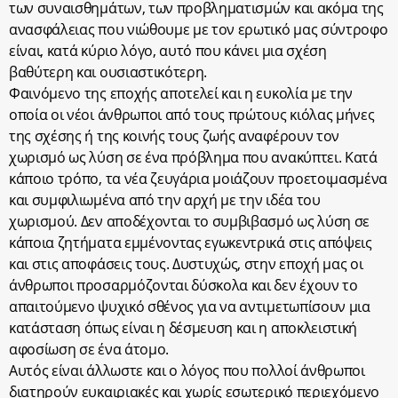
των συναισθημάτων, των προβληματισμών και ακόμα της
ανασφάλειας που νιώθουμε με τον ερωτικό μας σύντροφο
είναι, κατά κύριο λόγο, αυτό που κάνει μια σχέση
βαθύτερη και ουσιαστικότερη.
Φαινόμενο της εποχής αποτελεί και η ευκολία με την
οποία οι νέοι άνθρωποι από τους πρώτους κιόλας μήνες
της σχέσης ή της κοινής τους ζωής αναφέρουν τον
χωρισμό ως λύση σε ένα πρόβλημα που ανακύπτει. Κατά
κάποιο τρόπο, τα νέα ζευγάρια μοιάζουν προετοιμασμένα
και συμφιλιωμένα από την αρχή με την ιδέα του
χωρισμού. Δεν αποδέχονται το συμβιβασμό ως λύση σε
κάποια ζητήματα εμμένοντας εγωκεντρικά στις απόψεις
και στις αποφάσεις τους. Δυστυχώς, στην εποχή μας οι
άνθρωποι προσαρμόζονται δύσκολα και δεν έχουν το
απαιτούμενο ψυχικό σθένος για να αντιμετωπίσουν μια
κατάσταση όπως είναι η δέσμευση και η αποκλειστική
αφοσίωση σε ένα άτομο.
Αυτός είναι άλλωστε και ο λόγος που πολλοί άνθρωποι
διατηρούν ευκαιριακές και χωρίς εσωτερικό περιεχόμενο