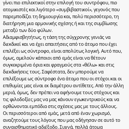
γίνει πιο επιλεκτικοί στην επιλογή του συντρόφου, πιο
ατομικιστές και λιγότερο «συμβιβαστικοί», γεγονός που
παρεμποδίζει τη δημιουργία και, πολύ περισσότερο, τη
διατήρηση μια αρμονικής σχέσης ή και της συμβίωσης
μεταξύ των δύο φύλων.
Αδιαμφισβητήτως, η τάση της σύγχρονης γενιάς να
διεκδικεί και να έχει απαιτήσεις από το άτομο που έχει
επιλέξει ως σύντροφο, είναι απολύτως λογική. Αυτό που,
όμως, αμελούν κάποιοι από εμάς είναι να θέτουν
συγκεκριμένα όρια και φραγμούς στα «θέλω» και στις
διεκδικήσεις τους. Σαφέστατα, δεν μπορούμε να
επιλέξουμε ως σύντροφο ένα άτομο που οι στόχοι και οι
επιθυμίες μας είναι εκ διαμέτρου αντίθετες. Από την άλλη
μεριά, όμως, δεν πρέπει να αφήνουμε τους στόχους και
τις φιλοδοξίες μας να μας κάνουν εγωκεντρικούς και να
ορθώνονται εμπόδια στις σχέσεις μας με τους άλλους.
Οι περισσότεροι από εμάς, μετά από έναν χωρισμό,
αναζητούμε τους λόγους που μας οδήγησαν σε αυτό το
συναισθηματικό αδιέξοδο. Συχνά, πολλά άτομα