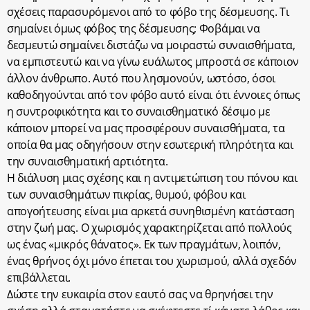
σχέσεις παρασυρόμενοι από το φόβο της δέσμευσης. Τι
σημαίνει όμως φόβος της δέσμευσης; Φοβάμαι να
δεσμευτώ σημαίνει διστάζω να μοιραστώ συναισθήματα,
να εμπιστευτώ και να γίνω ευάλωτος μπροστά σε κάποιον
άλλον άνθρωπο. Αυτό που λησμονούν, ωστόσο, όσοι
καθοδηγούνται από τον φόβο αυτό είναι ότι έννοιες όπως
η συντροφικότητα και το συναισθηματικό δέσιμο με
κάποιον μπορεί να μας προσφέρουν συναισθήματα, τα
οποία θα μας οδηγήσουν στην εσωτερική πληρότητα και
την συναισθηματική αρτιότητα.
Η διάλυση μιας σχέσης και η αντιμετώπιση του πόνου και
των συναισθημάτων πικρίας, θυμού, φόβου και
απογοήτευσης είναι μια αρκετά συνηθισμένη κατάσταση
στην ζωή μας. Ο χωρισμός χαρακτηρίζεται από πολλούς
ως ένας «μικρός θάνατος». Εκ των πραγμάτων, λοιπόν,
ένας θρήνος όχι μόνο έπεται του χωρισμού, αλλά σχεδόν
επιβάλλεται.
Δώστε την ευκαιρία στον εαυτό σας να θρηνήσει την