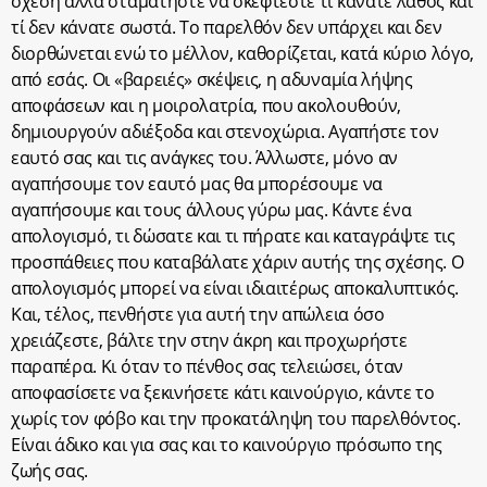
σχέση αλλά σταματήστε να σκέφτεστε τί κάνατε λάθος και
τί δεν κάνατε σωστά. Το παρελθόν δεν υπάρχει και δεν
διορθώνεται ενώ το μέλλον, καθορίζεται, κατά κύριο λόγο,
από εσάς. Οι «βαρειές» σκέψεις, η αδυναμία λήψης
αποφάσεων και η μοιρολατρία, που ακολουθούν,
δημιουργούν αδιέξοδα και στενοχώρια. Αγαπήστε τον
εαυτό σας και τις ανάγκες του. Άλλωστε, μόνο αν
αγαπήσουμε τον εαυτό μας θα μπορέσουμε να
αγαπήσουμε και τους άλλους γύρω μας. Κάντε ένα
απολογισμό, τι δώσατε και τι πήρατε και καταγράψτε τις
προσπάθειες που καταβάλατε χάριν αυτής της σχέσης. Ο
απολογισμός μπορεί να είναι ιδιαιτέρως αποκαλυπτικός.
Και, τέλος, πενθήστε για αυτή την απώλεια όσο
χρειάζεστε, βάλτε την στην άκρη και προχωρήστε
παραπέρα. Κι όταν το πένθος σας τελειώσει, όταν
αποφασίσετε να ξεκινήσετε κάτι καινούργιο, κάντε το
χωρίς τον φόβο και την προκατάληψη του παρελθόντος.
Είναι άδικο και για σας και το καινούργιο πρόσωπο της
ζωής σας.