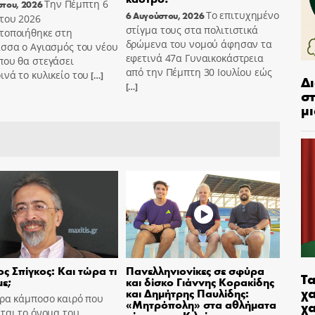
Την Πέμπτη 6
στου, 2026
Το επιτυχημένο
6 Αυγούστου, 2026
του 2026
στίγμα τους στα πολιτιστικά
τοποιήθηκε στη
δρώμενα του νομού άφησαν τα
σσα ο Αγιασμός του νέου
εφετινά 47α Γυναικοκάστρεια
που θα στεγάσει
από την Πέμπτη 30 Ιουλίου εώς
νά το κυλικείο του
[…]
Δ
[…]
στ
μι
ς Σπίγκος: Και τώρα τι
Πανελληνιονίκες σε σφύρα
Τα
ε;
και δίσκο Γιάννης Κορακίδης
χα
και Δημήτρης Παυλίδης:
ώρα κάμποσο καιρό που
«Μητρόπολη» στα αθλήματα
χ
ται το όνομα του