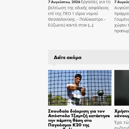
Εργασίες για τη
7 Αυγούστου, 2026
7 Αυγού
βελτίωση της οδικής ασφάλειας
Αυγούσ
επί της ΠΕΟ 1 (όρια νομού
πραγμα
Θεσσαλονίκης – Πολύκαστρο –
Γουμένι
Εύζωνοι) κοντά στον
χώρου 
[…]
προσωρι
Δείτε ακόμα
Σπουδαία διάκριση για τον
Χρήστο
Απόστολο Τζαμτζή κατέκτησε
κάνουμ
την πέμπτη θέση στο
Έχει τ
Παγκόσμιο Κ20 της
συζητιέ