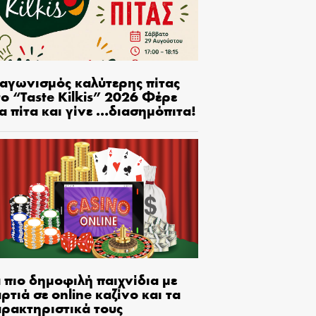
ιαγωνισμός καλύτερης πίτας
ο “Taste Kilkis” 2026 Φέρε
α πίτα και γίνε …διασημόπιτα!
 πιο δημοφιλή παιχνίδια με
ρτιά σε online καζίνο και τα
αρακτηριστικά τους