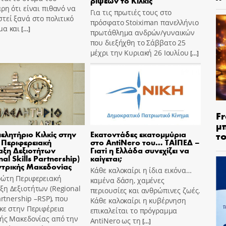
ρίψεων το Κιλκίς
ρη ότι είναι πιθανό να
Για τις πρωτιές τους στο
τεί ξανά στο πολιτικό
πρόσφατο Stoiximan πανελλήνιο
μα και
[…]
πρωτάθλημα ανδρών/γυναικών
που διεξήχθη το Σάββατο 25
μέχρι την Κυριακή 26 Ιουλίου
[…]
Fr
μ
τ
μελητήριο Κιλκίς στην
Εκατοντάδες εκατομμύρια
Περιφερειακή
στο AntiNero του… ΤΑΙΠΕΔ –
ξη Δεξιοτήτων
Γιατί η Ελλάδα συνεχίζει να
al Skills Partnership)
καίγεται;
ντρικής Μακεδονίας
Κάθε καλοκαίρι η ίδια εικόνα…
ρώτη Περιφερειακή
καμένα δάση, χαμένες
η Δεξιοτήτων (Regional
περιουσίες και ανθρώπινες ζωές.
Partnership –RSP), που
Κάθε καλοκαίρι η κυβέρνηση
κε στην Περιφέρεια
επικαλείται το πρόγραμμα
κής Μακεδονίας από την
AntiNero ως τη
[…]