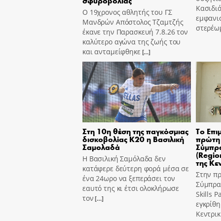
σφυροβολίας
Κασιδιά
Ο 19χρονος αθλητής του ΓΣ
εμφανισ
Μανδρών Απόστολος Τζαμτζής
στερέω
έκανε την Παρασκευή 7.8.26 τον
καλύτερο αγώνα της ζωής του
και ανταμείφθηκε
[…]
Στη 10η θέση της παγκόσμιας
Το Επι
δισκοβολίας Κ20 η Βασιλική
πρώτη 
Σαμολαδά
Σύμπρα
(Region
Η Βασιλική Σαμόλαδα δεν
της Κε
κατάφερε δεύτερη φορά μέσα σε
Στην π
ένα 24ωρο να ξεπεράσει τον
Σύμπραξ
εαυτό της κι έτσι ολοκλήρωσε
Skills 
τον
[…]
εγκρίθη
Κεντρι