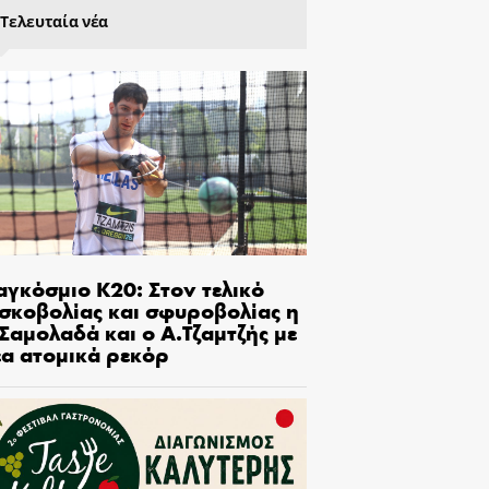
Τελευταία νέα
αγκόσμιο Κ20: Στον τελικό
ισκοβολίας και σφυροβολίας η
Σαμολαδά και ο Α.Τζαμτζής με
έα ατομικά ρεκόρ