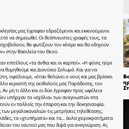
Εκκλησίας μας έγραφαν εδραζόμενοι και εκκινούμενοι
εριττό να σημειωθεί. Οι θεόπνευστες γραφές τους, τα
μοσχοβολούν, θα φωτίζουν τον κόσμο και θα οδηγούν
» στην Βασιλεία του Θεού.
αν επιτέλους «τα άνθια και οι καρποί». «Η φύσις ηύρε
 να θυμηθούμε και Διονύσιο Σολωμό. Και για να
Β
, οφείλουμε, «όταν θολώνει ο νους και μας βρίσκει
η
άλλο κεραστή της αειθαλούς μας Παράδοσης, τον
Σ
Αν μη τι άλλο και οι δύο έγραφαν προς ωφέλεια
 δεν υπήρχαν τα «σχόλια» των αναγνωστών στα
τούν εν πολλοίς την έπαρση και την δοκησισοφία.
 των μεγαλοκαναλιών τις μετρήσεις τηλεθέασης,
αφιάδες, τα «χτυπήματα» και τα… άυλα χειροκροτήματα
λειαν του εαυτού μας που διψά για αναγνώριση. Ας