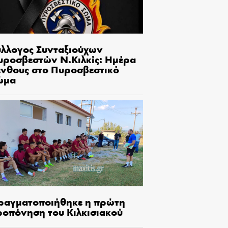
ύλλογος Συνταξιούχων
υροσβεστών Ν.Κιλκίς: Ημέρα
ένθους στο Πυροσβεστικό
ώμα
ραγματοποιήθηκε η πρώτη
ροπόνηση του Κιλκισιακού