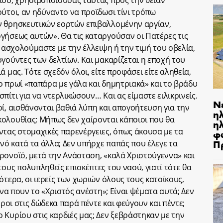
ίου, χρησιμοποιούσας ταύτας προς την θείαν
ούτοι, αν ηδύναντο να προϊδωσι τίνι τρόπω
ν θρησκευτικών εορτών επιβαλλομένην αργίαν,
γήσεως αυτών». Θα τις καταργούσαν οι Πατέρες τις
α ασχολούμαστε με την έλλειψη ή την τιμή του οβελία,
γούντες των δελτίων. Και μακαρίζεται η εποχή του
 μας. Τότε σχεδόν όλοι, είτε προφάσει είτε αληθεία,
ο πρωί «παπάρα με γάλα και δημητριακά» και το βράδυ
πίτι για να ντερλικώσουν… Και ας είμαστε ειλικρινείς.
Ν
ί, αισθάνονται βαθιά λύπη και απογοήτευση για την
η
ολουθίας; Μήπως δεν χαίρονται κάποιοι που θα
ηλ
ντας στομαχικές παρενέργειες, όπως άκουσα με τα
φ
Π
ανό κατά τα άλλα; Δεν υπήρχε παπάς που έλεγε τα
ρονοϊό, μετά την Ανάσταση, «καλά Χριστούγεννα» και
ους πολυπληθείς επισκέπτες του ναού, γιατί τότε θα
ότερα, οι ιερείς των χωριών όλους τους κατοίκους,
 να πουν το «Χριστός ανέστη»; Είναι ψέματα αυτά; Δεν
εροι στις δώδεκα παρά πέντε και φεύγουν και πέντε;
 Κυρίου στις καρδιές μας; Δεν ξεβράστηκαν με την