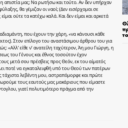
 η απιστία μας; Να ρωτήσω και τούτο. Αν δεν υπήρχαν
ύλαξης, θα γέμιζαν οι ναοί; (Δεν εισέρχομαι σε
 είμαι ούτε τα κατέχω καλά. Και δεν είμαι και αρκετά
Θ
π
τ
αδιαμάντη, που έχουν την χάρη, «να κάνουσι κάθε
ριτος). Στον επίλογο του αναστάσιμου άρθρου του για
ς: «Αλλ’ είθε ν’ ανατείλη ταχύτερον, Άη μου Γιώργη, η
εως του Γένους και έθνος τοσούτον έχον
ους μετά σου πρέσβεις προς Θεόν, εκ του αίματός
λλει ποτέ να εγκαταλειφθή υπό του Θεού των πατέρων
 ως τάχιστα λεβέντη μου, αστραπόμορφε και πρώτε
 θεωρούμε τους εαυτούς μας μακάριους που είμαστε
όντογλου, γιατί πολυτιμότερο πράγμα από την