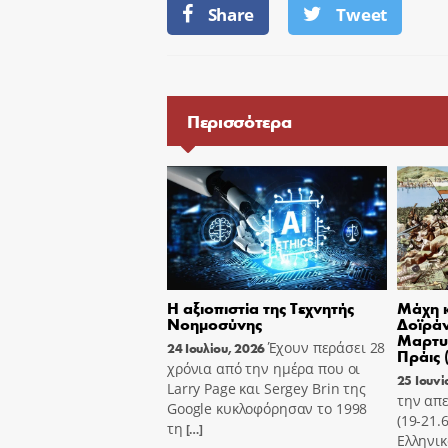
Share
Tweet
Περισσότερα
Η αξιοπιστία της Τεχνητής
Μάχη κ
Νοημοσύνης
Δοϊράν
Μαρτυ
Έχουν περάσει 28
24 Ιουλίου, 2026
Πράις 
χρόνια από την ημέρα που οι
25 Ιουνί
Larry Page και Sergey Brin της
την απε
Google κυκλοφόρησαν το 1998
(19-21.
τη
[…]
Ελληνικ