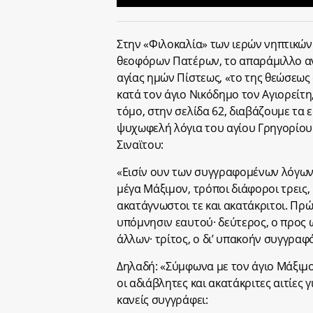
Στην «Φιλοκαλία» των ιερών νηπτικών
θεοφόρων Πατέρων, το απαράμιλλο α
αγίας ημών Πίστεως, «το της θεώσεως
κατά τον άγιο Νικόδημο τον Αγιορείτη
τόμο, στην σελίδα 62, διαβάζουμε τα 
ψυχωφελή λόγια του αγίου Γρηγορίου
Σιναϊτου:
«Εισίν ουν των συγγραφομένων λόγων
μέγα Μάξιμον, τρόποι διάφοροι τρεις,
ακατάγνωστοι τε και ακατάκριτοι. Πρώτ
υπόμνησιν εαυτού· δεύτερος, ο προς 
άλλων· τρίτος, ο δι’ υπακοήν συγγρα
Δηλαδή: «Σύμφωνα με τον άγιο Μάξιμο,
οι αδιάβλητες και ακατάκριτες αιτίες γ
κανείς συγγράφει: