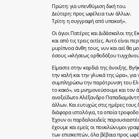
Πρώτη: για υπενθύμιση δική του.
Δεύτερη: προς ωφέλεια των άλλων.
Τρίτη: η συγγραφή από υπακοή».
Οι άγιοι Πατέρες και Διδάσκαλοι της 
και από τις τρεις αιτίες. Αυτό είναι π
μυρίπνοα άνθη τους, νυν και αεί θα 
όσους «κλήσεως ορθοδόξου τυγχάνουν
Είμαστε στην καρδιά της άνοιξης. Βγήκ
την καλή και την γλυκιά της ώρα», για
συμπληρώσω την παρότρυνση του Ελύτη
το κακό», να μνημονεύσουμε και τον 
ανοξείδωτο Αλέξανδρο Παπαδιαμάντη. 
άλλων. Και ευτυχώς στις ημέρες τους
διάφορα ιστολόγια, τα οποία τροφοδο
Έχουν οι παρδαλοειδείς παρουσιαστές
έχουμε και εμείς οι ποικιλώνυμοι γρ
των επισκεπτών, όλα βέβαια προς ωφέ