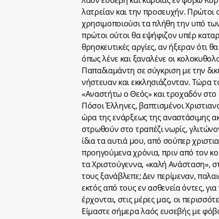
λαόν ευσεβή και καρδίας εν φόβω Κυρ
λατρείαν και την προσευχήν. Πρώτοι 
χρησιμοποιούσι τα πλήθη την υπό τω
πρώτοι ούτοι θα εψήφιζον υπέρ καταρ
θρησκευτικές αργίες, αν ήξεραν ότι θ
όπως λένε και ξαναλένε οι κολοκυθολο
Παπαδιαμάντη σε σύγκριση με την δικιά
νήστευαν και εκκλησιάζονταν. Τώρα τ
«Αναστήτω ο Θεός» και τροχαδόν στο σ
Πόσοι Έλληνες, βαπτισμένοι Χριστιανο
ώρα της ενάρξεως της αναστάσιμης ακ
στρωθούν στο τραπέζι νωρίς, γλιτώνο
ίδια τα αυτιά μου, από σούπερ χριστι
προηγούμενα χρόνια, πριν από τον κο
τα Χριστούγεννα, «καλή Ανάσταση», στ
τους ξανάβλεπε; Δεν περίμεναν, παλαι
εκτός από τους εν ασθενεία όντες, για
έρχονται, στις μέρες μας, οι περισσότ
Είμαστε σήμερα λαός ευσεβής με φόβο