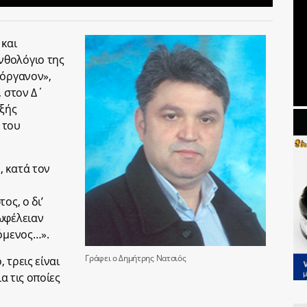
 και
νθολόγιο της
 όργανον»,
, στον Δ΄
εξής
 του
, κατά τον
ος, ο δι’
ωφέλειαν
φόμενος…».
Γράφει ο Δημήτρης Νατσιός
 τρεις είναι
ια τις οποίες