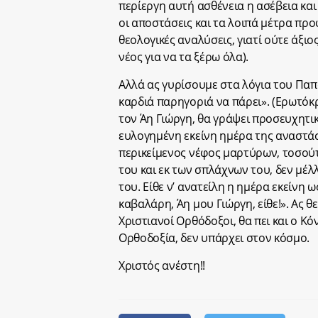
περίεργη αυτή ασθένεια η ασέβεια και
οι αποστάσεις και τα λοιπά μέτρα προφ
θεολογικές αναλύσεις, γιατί ούτε άξιος
νέος για να τα ξέρω όλα).
Αλλά ας γυρίσουμε στα λόγια του Παπ
καρδιά παρηγοριά να πάρει». (Ερωτόκ
τον Άη Γιώργη, θα γράψει προσευχητικώ
ευλογημένη εκείνη ημέρα της αναστάσ
περικείμενος νέφος μαρτύρων, τοσούτ
του και εκ των σπλάχνων του, δεν μέ
του. Είθε ν’ ανατείλη η ημέρα εκείνη
καβαλάρη, Άη μου Γιώργη, είθε!». Ας
Χριστιανοί Ορθόδοξοι, θα πει και ο Κ
Ορθοδοξία, δεν υπάρχει στον κόσμο.
Χριστός ανέστη!!