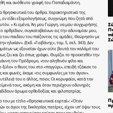
ηθή και ανόθευτο γραφή του Παπαδιαμάντη.
να θρησκευτικά του άρθρα. Χαρακτηριστικό της
, εν είδει εξομολογήσεως, συγγνώμη που ζητά από
Σ
υτόν. « Κι εμένα, Άη μου Γιώργη, να μου συγχωρήσης
Π
το αρθρίδιον, συγκαταβαίνων εις την αδυναμίαν μου,
π
α του παιδίου του παίζοντος τις αμάδες. Θεώρησόν με
Σ
ν ηλικίαν». (Εκδ. «Γιοβάνης», τομ. 5, σελ. 343). Δεν
μμάτων ως εξουσίαν έχων ούτε βουτά τον καλάμό του
ως ζει και ζει όπως γράφει. Θυμίζει το προεκτεθέν την
άννη τον Πρόδρομο, «τον αληθινόν φίλο και
ο ξύλο» ο θειος του στο «παγγύρι», επειδή τζάκισε το
ς και φωνές, έκαμε «τις συμφωνίες με τον άγιον».
υτέλειά του ο άλλος, ποιοι; Οι κορυφαίοι, κατά τον
κείμενά τους, ακόμη και όταν περιέχουν οδυνηρές
αδίδουν άρωμα ορθοδοξίας και φιλοπατρίας.
Π
 του με τίτλο «Θρησκευτικαί εορταί»: «Όταν
π
ν οι άγιοι της Εκκλησίας πατέρες, είχον υπ’ όψιν τους