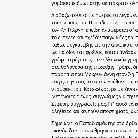
γυρίσουμε όμως στην ακατάκριτο, αλ
Διαβάζω τούτες τις ημέρες τα λεγόμε
ταπείνωσης του Παπαδιαμάντη είναι η
τον Αη Γιώργη, επειδή αναφέρεται σ΄α
το ευτελές και σχεδόν παιγνιώδες τού
καθώς συγκατέβης εις την απλοϊκότητ
ως παιδίον τας φρένας, καίτοι άνδραν τη
γράφει ο μέγιστος των ελληνικών γρα
στα θολόνερα της επίδειξης. Γράφει όπ
παρρησία του Μακρυγιάννη στον Άη Γι
ευεργέτη» του, όταν τον «πέθανε εις τ
ντουφέκι του. Και εκείνος, με μετάνοιε
Μετάνοιες ο ένας, συγγνώμες για την ε
Σεφέρη, συγγραφείς μας. Γι΄ αυτό τα 
αλήθειες και κεντούν αποστήματα, αν
Σημειώνει ο Παπαδιαμάντης στο άρθρο
εκανόνιζον τα των θρησκευτικών εορτώ