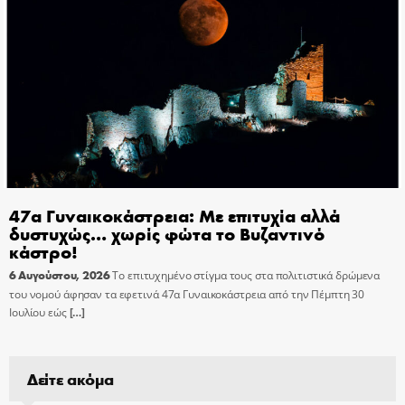
47α Γυναικοκάστρεια: Με επιτυχία αλλά
δυστυχώς… χωρίς φώτα το Βυζαντινό
κάστρο!
6 Αυγούστου, 2026
Το επιτυχημένο στίγμα τους στα πολιτιστικά δρώμενα
του νομού άφησαν τα εφετινά 47α Γυναικοκάστρεια από την Πέμπτη 30
Ιουλίου εώς
[…]
Δείτε ακόμα