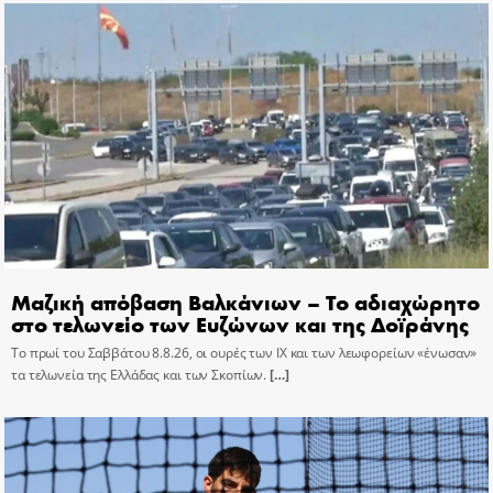
Μαζική απόβαση Βαλκάνιων – Το αδιαχώρητο
στο τελωνείο των Ευζώνων και της Δοϊράνης
Το πρωί του Σαββάτου 8.8.26, οι ουρές των ΙΧ και των λεωφορείων «ένωσαν»
τα τελωνεία της Ελλάδας και των Σκοπίων.
[…]