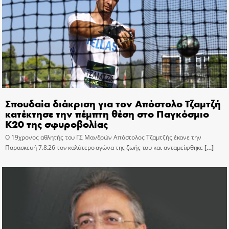
Σπουδαία διάκριση για τον Απόστολο Τζαμτζή
κατέκτησε την πέμπτη θέση στο Παγκόσμιο
Κ20 της σφυροβολίας
Ο 19χρονος αθλητής του ΓΣ Μανδρών Απόστολος Τζαμτζής έκανε την
Παρασκευή 7.8.26 τον καλύτερο αγώνα της ζωής του και ανταμείφθηκε
[…]