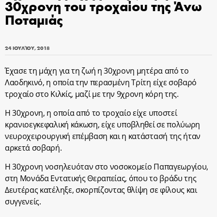
30χρονη του τροχαίου της Άνω
Ποταμιάς
24 ΙΟΥΛΊΟΥ, 2018
Έχασε τη μάχη για τη ζωή η 30χρονη μητέρα από το
Λαοδηκινό, η οποία την περασμένη Τρίτη είχε σοβαρό
τροχαίο στο Κιλκίς, μαζί με την 9χρονη κόρη της.
Η 30χρονη, η οποία από το τροχαίο είχε υποστεί
κρανιοεγκεφαλική κάκωση, είχε υποβληθεί σε πολύωρη
νευροχειρουργική επέμβαση και η κατάστασή της ήταν
αρκετά σοβαρή.
Η 30χρονη νοσηλευόταν στο νοσοκομείο Παπαγεωργίου,
στη Μονάδα Εντατικής Θεραπείας, όπου το βράδυ της
Δευτέρας κατέληξε, σκορπίζοντας θλίψη σε φίλους και
συγγενείς.