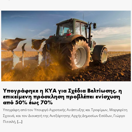
Υπογράφηκε η ΚΥΑ για Σχέδια Βελτίωσης, η
επικείμενη πρόσκληση προβλέπει ενίσχυση
από 50% έως 70%
Υπεγράφη από τον Υπουργό Αγροτικής Ανάπτυξης και Τροφίμων, Μαργαρίτη
Σχοινά, και τον Διοικητή της Ανεξάρτητης Αρχής Δημοσίων Εσόδων, Γιώργο
Πιτσιλή,
[…]