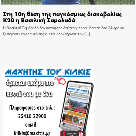
Στη 10η θέση της παγκόσμιας δισκοβολίας
Κ20 η Βασιλική Σαμολαδά
Η Βασιλική Σαμόλαδα δεν κατάφερε δεύτερη φορά μέσα σε ένα 24ωρο να
ξεπεράσει τον εαυτό της κι έτσι ολοκλήρωσε τον
[…]