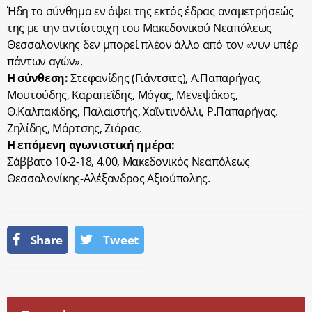
Ήδη το σύνθημα εν όψει της εκτός έδρας αναμετρήσεώς
της με την αντίστοιχη του Μακεδονικού Νεαπόλεως
Θεσσαλονίκης δεν μπορεί πλέον άλλο από τον «νυν υπέρ
πάντων αγών».
Η σύνθεση:
Στεφανίδης (Γιάντσιτς), Α.Παπαρήγας,
Μουτούδης, Καραπεΐδης, Μόγας, Μενεψάκος,
Θ.Καλπακίδης, Παλαιστής, Χαϊντινόλλι, Ρ.Παπαρήγας,
Ζηλίδης, Μάρτσης, Ζιάρας.
Η επόμενη αγωνιστική ημέρα:
Σάββατο 10-2-18, 4.00, Μακεδονικός Νεαπόλεως
Θεσσαλονίκης-Αλέξανδρος Αξιούπολης.
Share
Tweet