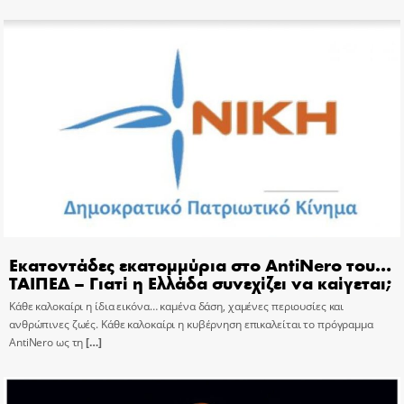
Εκατοντάδες εκατομμύρια στο AntiNero του…
ΤΑΙΠΕΔ – Γιατί η Ελλάδα συνεχίζει να καίγεται;
Κάθε καλοκαίρι η ίδια εικόνα… καμένα δάση, χαμένες περιουσίες και
ανθρώπινες ζωές. Κάθε καλοκαίρι η κυβέρνηση επικαλείται το πρόγραμμα
AntiNero ως τη
[…]