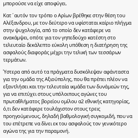
μπορούσε να είχε αποφύγει.
Κατ΄αυτόν τον τρόπο ο Αρίων βρέθηκε στην θέση του
Αλέξανδρου, με τον δεύτερο να υφίσταται καίριο πλήγμα
στην ψυχολογία, από το οποίο δεν κατάφερε να
ανακάμψει, οπότε για τον γηπεδούχο κατέστη στο
τελευταίο δεκάλεπτο εύκολη υπόθεση η διατήρηση της
ασφαλούς διαφοράς μέχρι την τελική των τεσσάρων
τερμάτων.
Ύστερα από αυτό τα πράγματα δυσκόλεψαν αφάνταστα
για την ομάδα της Αξιούπολης, που θα πρέπει πλέον να
εξαντλήσει και την τελευταία ικμάδα των δυνάμεών της,
για να επιτύχει στους υπόλοιπους αγώνες του
πρωταθλήματος βορείου ομίλου α2 εθνικής κατηγορίας,
ό,τι δεν κατάφερε τουλάχιστον στους τρεις
προηγούμενους, δηλαδή βαθμολογική συγκομιδή, που να
του επέτρεπε να δίνει εκ του ασφαλούς τον γενικότερο
αγώνα της για την παραμονή.