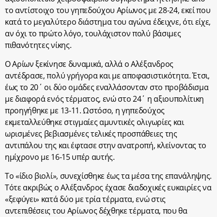
το αντίστοιχο του γηπεδούχου Αρίωνος με 28-24, εκεί που
κατά το μεγαλύτερο διάστημα του αγώνα έδειχνε, ότι είχε,
αν όχι το πρώτο λόγο, τουλάχιστον πολύ βάσιμες
πιθανότητες νίκης.
Ο Αρίων ξεκίνησε δυναμικά, αλλά ο Αλέξανδρος
αντέδρασε, πολύ γρήγορα και με αποφασιστικότητα. Έτσι,
έως το 20΄ οι δύο ομάδες εναλλάσονταν στο προβάδισμα
με διαφορά ενός τέρματος, ενώ στο 24΄ η αξιουπολίτικη
προηγήθηκε με 13-11. Ωστόσο, η γηπεδούχος
εκμεταλλεύθηκε στιγμαίες αμυντικές ολιγωρίες και
ωρισμένες βεβιασμένες τελικές προσπάθειες της
αντιπάλου της και έφτασε στην ανατροπή, κλείνοντας το
ημίχρονο με 16-15 υπέρ αυτής.
Το «ίδιο βιολί», συνεχίσθηκε έως τα μέσα της επανάληψης.
Τότε ακριβώς ο Αλέξανδρος έχασε διαδοχικές ευκαιρίες να
«ξεφύγει» κατά δύο με τρία τέρματα, ενώ στις
αντεπιθέσεις του Αρίωνος δέχθηκε τέρματα, που θα