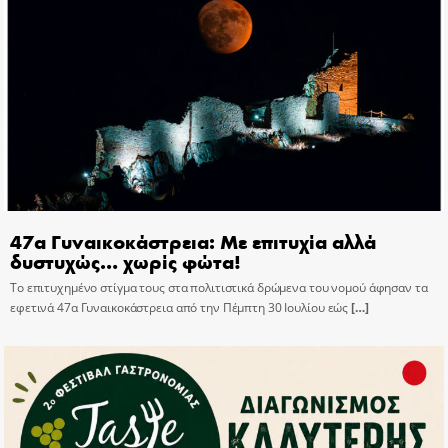
47α Γυναικοκάστρεια: Με επιτυχία αλλά
δυστυχώς… χωρίς φώτα!
Το επιτυχημένο στίγμα τους στα πολιτιστικά δρώμενα του νομού άφησαν τα
εφετινά 47α Γυναικοκάστρεια από την Πέμπτη 30 Ιουλίου εώς
[…]