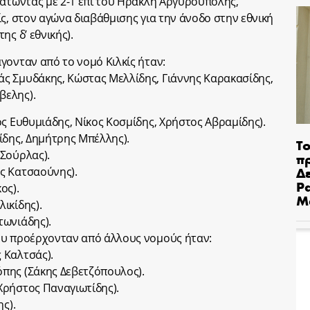
ρατώντας με 2-1 επί του Ηρακλή Αργυρούπολης,
ς, στον αγώνα διαβάθμισης για την άνοδο στην εθνική
ς δ’ εθνικής).
γονταν από το νομό Κιλκίς ήταν:
ς Σμυδάκης, Κώστας Μελλίδης, Γιάννης Καρακασίδης,
βελης).
ος Ευθυμιάδης, Νίκος Κοσμίδης, Χρήστος Αβραμίδης).
ίδης, Δημήτρης Μπέλλης).
Το
Σούρλας).
π
Δε
ς Κατσαούνης).
Pa
ος).
Μ
ικίδης).
τωνιάδης).
ου προέρχονταν από άλλους νομούς ήταν:
 Καλτσάς).
πης (Σάκης Δεβετζόπουλος).
Χρήστος Παναγιωτίδης).
ς).