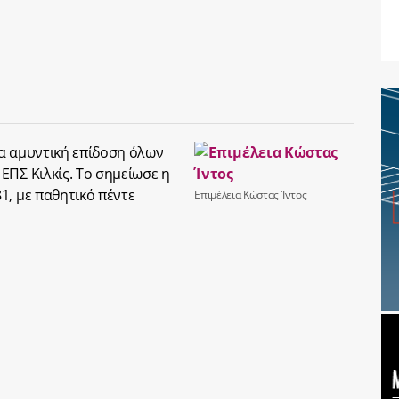
α αμυντική επίδοση όλων
ΕΠΣ Κιλκίς. Το σημείωσε η
1, με παθητικό πέντε
Επιμέλεια Κώστας Ίντος