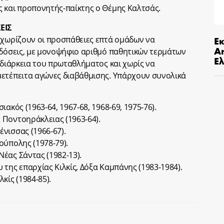
 και προπονητής-παίκτης ο Θέμης Καλτσάς.
ΕΙΣ
Ε
εχωρίζουν οι προσπάθειες επτά ομάδων να
An
ιδόσεις, με μονοψήφιο αριθμό παθητικών τερμάτων
Ελ
 διάρκεια του πρωταθλήματος και χωρίς να
μετέπειτα αγώνες διαβάθμισης. Υπάρχουν συνολικά
ακός (1963-64, 1967-68, 1968-69, 1975-76).
 Ποντοηράκλειας (1963-64).
νισσας (1966-67).
ούπολης (1978-79).
έας Σάντας (1982-13).
της επαρχίας Κιλκίς, Δόξα Καμπάνης (1983-1984).
κίς (1984-85).