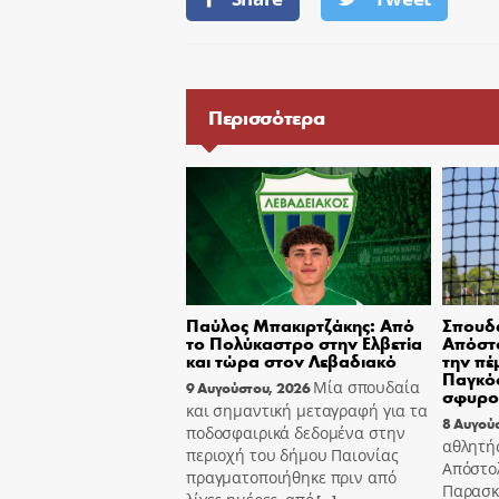
Περισσότερα
Παύλος Μπακιρτζάκης: Από
Σπουδα
το Πολύκαστρο στην Ελβετία
Απόστο
και τώρα στον Λεβαδιακό
την πέ
Παγκόσ
Μία σπουδαία
9 Αυγούστου, 2026
σφυρο
και σημαντική μεταγραφή για τα
8 Αυγού
ποδοσφαιρικά δεδομένα στην
αθλητή
περιοχή του δήμου Παιονίας
Απόστο
πραγματοποιήθηκε πριν από
Παρασκε