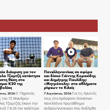
ία διάκριση για τον
Πανελληνιονίκες σε σφύρα
λο Τζαμτζή κατέκτησε
και δίσκο Γιάννης Κορακίδης
μπτη θέση στο
και Δημήτρης Παυλίδης:
μιο Κ20 της
«Μητρόπολη» στα αθλήματα
βολίας
ρίψεων το Κιλκίς
Ο 19χρονος
Για τις πρωτιές
στου, 2026
7 Αυγούστου, 2026
ς του ΓΣ Μανδρών
τους στο πρόσφατο Stoiximan
λος Τζαμτζής έκανε την
πανελλήνιο πρωτάθλημα
υή 7.8.26 τον καλύτερο
ανδρών/γυναικών που διεξήχθη