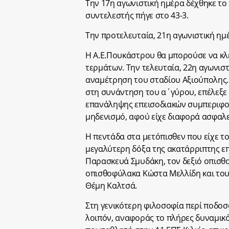
Την 17η αγωνιστική ημέρα δέχθηκε το
συντελεστής πήγε στο 43-3.
Την προτελευταία, 21η αγωνιστική ημέ
Η Α.Ε.Πουκάστρου θα μπορούσε να κλε
τερμάτων. Την τελευταία, 22η αγωνιστ
αναμέτρηση του σταδίου Αξιούπολης.
στη συνάντηση του α΄γύρου, επέλεξε τ
επανάληψης επεισοδιακών συμπεριφορ
μηδενισμό, αφού είχε διαφορά ασφαλε
Η πεντάδα στα μετόπισθεν που είχε τ
μεγαλύτερη δόξα της ακατάρριπτης ε
Παρασκευά Σμυδάκη, τον δεξιό οπισθ
οπισθοφύλακα Κώστα Μελλίδη και τους
Θέμη Καλτσά.
Στη γενικότερη φιλοσοφία περί ποδοσφα
λοιπόν, αναφοράς το πλήρες δυναμικό,