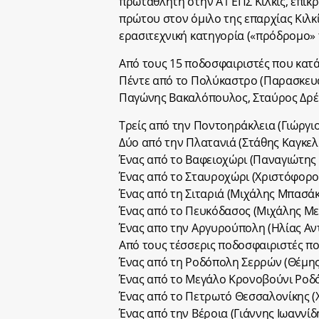
πρωταθλητή στην Α1 ΕΠΣ Κιλκίς, επικ
πρώτου στον όμιλο της επαρχίας Κιλκί
ερασιτεχνική κατηγορία («πρόδρομο» τη
Από τους 15 ποδοσφαιριστές που κατά
Πέντε από το Πολύκαστρο (Παρασκευά
Παγώνης Βακαλόπουλος, Σταύρος Δρέ
Τρείς από την Ποντοηράκλεια (Γιώργι
Δύο από την Πλατανιά (Στάθης Καγκελ
Ένας από το Βαφειοχώρι (Παναγιώτης 
Ένας από το Σταυροχώρι (Χριστόφορο
Ένας από τη Σιταριά (Μιχάλης Μπασάκ
Ένας από το Πευκόδασος (Μιχάλης Μελ
Ένας απο την Αργυρούπολη (Ηλίας Αν
Από τους τέσσερις ποδοσφαιριστές π
Ένας από τη Ροδόπολη Σερρών (Θέμης
Ένας από το Μεγάλο Κρονοβούνι Ροδό
Ένας από το Πετρωτό Θεσσαλονίκης (
Ένας από την Βέροια (Γιάννης Ιωαννίδη