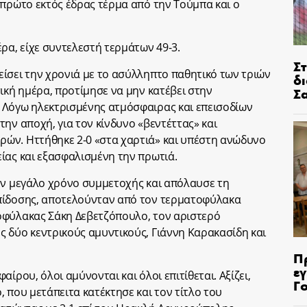
 πρώτο εκτός έδρας τέρμα από την Τούμπα και ο
ρα, είχε συντελεστή τερμάτων 49-3.
Σ
ίσει την χρονιά με το ασύλληπτο παθητικό των τριών
δ
ική ημέρα, προτίμησε να μην κατέβει στην
Σ
 Λόγω ηλεκτρισμένης ατμόσφαιρας και επεισοδίων
ην αποχή, για τον κίνδυνο «βεντέττας» και
ών. Ηττήθηκε 2-0 «στα χαρτιά» και υπέστη ανώδυνο
ίας και εξασφαλισμένη την πρωτιά.
ον μεγάλο χρόνο συμμετοχής και απόλαυσε τη
πίδοσης, αποτελούνταν από τον τερματοφύλακα
οφύλακας Σάκη Δεβετζόπουλο, τον αριστερό
 δύο κεντρικούς αμυντικούς, Γιάννη Καρακασίδη και
Π
ε
ίρου, όλοι αμύνονται και όλοι επιτίθεται. Αξίζει,
Γ
 που μετάπειτα κατέκτησε και τον τίτλο του