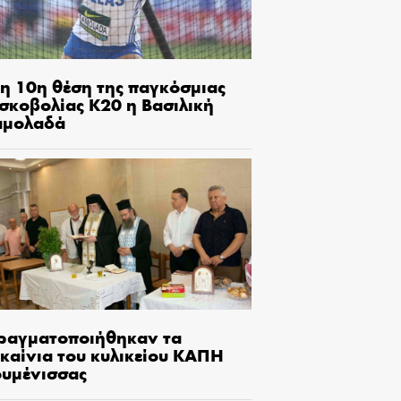
τη 10η θέση της παγκόσμιας
ισκοβολίας Κ20 η Βασιλική
αμολαδά
ραγματοποιήθηκαν τα
γκαίνια του κυλικείου ΚΑΠΗ
ουμένισσας