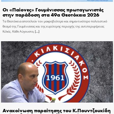
Οι «Παίονες» Γουμένισσας πρωταγωνιστές
στην παράδοση στα 49α Θεοτόκεια 2026
Τα Θεοτόκεια αποτελούν τον μακροβιότερο και σημαντικότερο πολιτιστικό
θεσμό της Γουμένισσας και της ευρύτερης περιοχής της αντιπεριφέρειας
Κιλκίς. Κάθε Αύγουστο,
[…]
Ανακοίνωση παραίτησης του Κ.Πουντζουκίδη