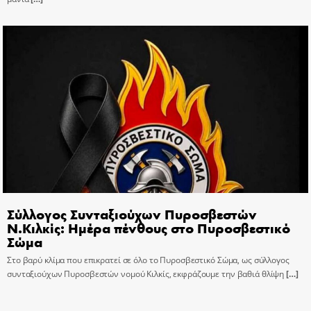
Σύλλογος Συνταξιούχων Πυροσβεστών
Ν.Κιλκίς: Ημέρα πένθους στο Πυροσβεστικό
Σώμα
Στο βαρύ κλίμα που επικρατεί σε όλο το Πυροσβεστικό Σώμα, ως σύλλογος
συνταξιούχων Πυροσβεστών νομού Κιλκίς, εκφράζουμε την βαθιά θλίψη
[…]