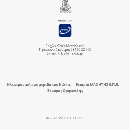
2ο χλμ Κιλκίς Μεταλλικού
Τηλεφωνικό κέντρο: 23410 22 900
E-mail:
kilkis@maxitis.gr
Ηλεκτρονική εφημερίδα του Κιλκίς
Εταιρία ΜΑΧΗΤΗΣ Ε.Π.Ε.
Σταύρος Ορφανίδης
© 2026 ΜΑΧΗΤΗΣ Ε.Π.Ε.