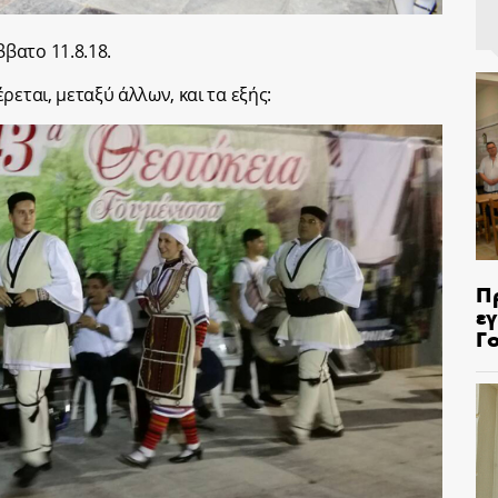
βατο 11.8.18.
ρεται, μεταξύ άλλων, και τα εξής:
Π
ε
Γ