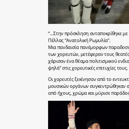
“…Στην πρόσκληση ανταποκρίθηκε με 
Πέλλας “Ανατολική Ρωμυλία”.
Μια πανδαισία πανέμορφων παραδοσι
των χορευτών, μετέφεραν τους θεατές
χάρισαν ένα θέαμα πολιτισμικού ενδι
ψηλά” στις χορευτικές επιτυχίες τους.
Οι χορευτές ξεκίνησαν από το εντευκ
μουσικών οργάνων συγκεντρώθηκαν στ
από ήχους, χρώμα και μύρισε παράδο