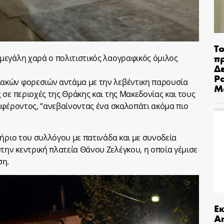
Το
π
μεγάλη χαρά ο πολιτιστικός λαογραφικός όμιλος
Δε
Pa
ακών φορεσιών αντάμα με την λεβέντικη παρουσία
Μ
 σε περιοχές της Θράκης και της Μακεδονίας και τους
αφέροντος, “ανεβαίνοντας ένα σκαλοπάτι ακόμα πιο
τήριο του συλλόγου με πατινάδα και με συνοδεία
ην κεντρική πλατεία Θάνου Ζελέγκου, η οποία γέμισε
ση.
Ε
An