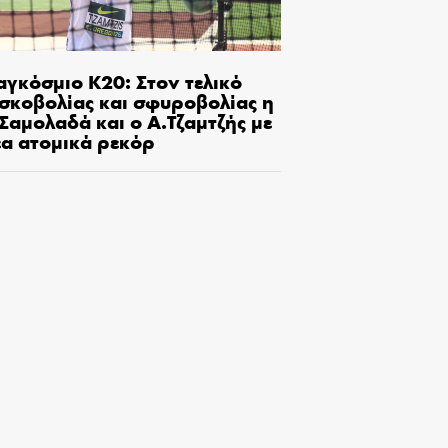
αγκόσμιο Κ20: Στον τελικό
ισκοβολίας και σφυροβολίας η
Σαμολαδά και ο Α.Τζαμτζής με
έα ατομικά ρεκόρ