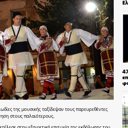
Ελ
4
ε
φ
ελωδίες της μουσικής ταξίδεψαν τους παρευρεθέντες
νηση στους παλαιότερους.
τέλεσε στην εξαιρετική επιτυχία της εκδήλωσης του