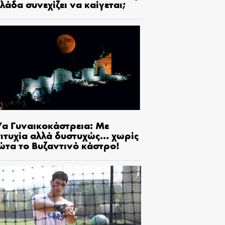
λάδα συνεχίζει να καίγεται;
7α Γυναικοκάστρεια: Με
πιτυχία αλλά δυστυχώς… χωρίς
ώτα το Βυζαντινό κάστρο!