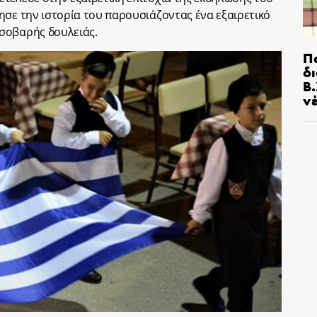
ησε την ιστορία του παρουσιάζοντας ένα εξαιρετικό
σοβαρής δουλειάς.
Π
δ
Β.
ν