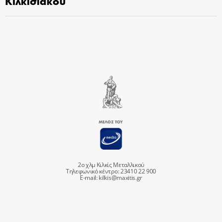
Κιλκισιακού
2ο χλμ Κιλκίς Μεταλλικού
Τηλεφωνικό κέντρο: 23410 22 900
E-mail:
kilkis@maxitis.gr