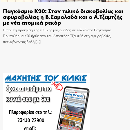
Παγκόσμιο Κ20: Στον τελικό δισκοβολίας και
σφυροβολίας η Β.Σαμολαδά και ο Α.Τζαμτζής
με νέα ατομικά ρεκόρ
Η πρώτη πρόκριση της εθνικής μας ομάδας σε τελικό στο Παγκόσμιο
Πρωτάθλημα Κ20 ήρθε από τον Αποστόλη Τζαμτζή στη σφυροβολία,
πετυχένοντας βολή
[…]