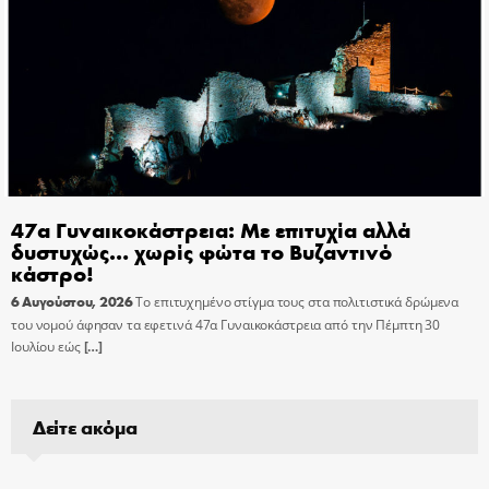
47α Γυναικοκάστρεια: Με επιτυχία αλλά
δυστυχώς… χωρίς φώτα το Βυζαντινό
κάστρο!
6 Αυγούστου, 2026
Το επιτυχημένο στίγμα τους στα πολιτιστικά δρώμενα
του νομού άφησαν τα εφετινά 47α Γυναικοκάστρεια από την Πέμπτη 30
Ιουλίου εώς
[…]
Δείτε ακόμα