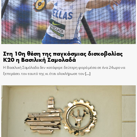
Στη 10η θέση της παγκόσμιας δισκοβολίας
Κ20 η Βασιλική Σαμολαδά
Η Βασιλική Σαμόλαδα δεν κατάφερε δεύτερη φορά μέσα σε ένα 24ωρο να
ξεπεράσει τον εαυτό της κι έτσι ολοκλήρωσε τον
[…]