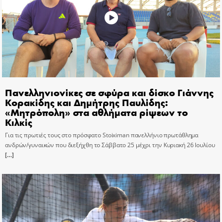
Πανελληνιονίκες σε σφύρα και δίσκο Γιάννης
Κορακίδης και Δημήτρης Παυλίδης:
«Μητρόπολη» στα αθλήματα ρίψεων το
Κιλκίς
Για τις πρωτιές τους στο πρόσφατο Stoiximan πανελλήνιο πρωτάθλημα
ανδρών/γυναικών που διεξήχθη το Σάββατο 25 μέχρι την Κυριακή 26 Ιουλίου
[…]