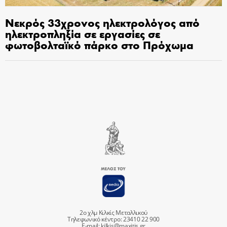
Νεκρός 33χρονος ηλεκτρολόγος από
ηλεκτροπληξία σε εργασίες σε
φωτοβολταϊκό πάρκο στο Πρόχωμα
2ο χλμ Κιλκίς Μεταλλικού
Τηλεφωνικό κέντρο: 23410 22 900
E-mail:
kilkis@maxitis.gr