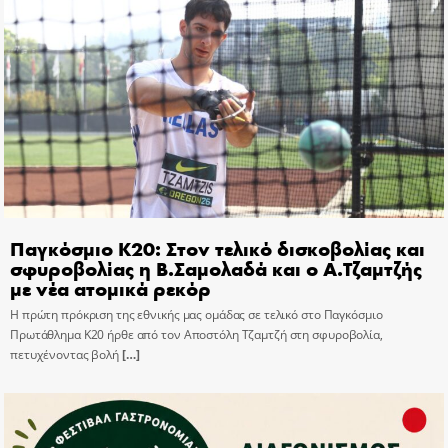
Παγκόσμιο Κ20: Στον τελικό δισκοβολίας και
σφυροβολίας η Β.Σαμολαδά και ο Α.Τζαμτζής
με νέα ατομικά ρεκόρ
Η πρώτη πρόκριση της εθνικής μας ομάδας σε τελικό στο Παγκόσμιο
Πρωτάθλημα Κ20 ήρθε από τον Αποστόλη Τζαμτζή στη σφυροβολία,
πετυχένοντας βολή
[…]