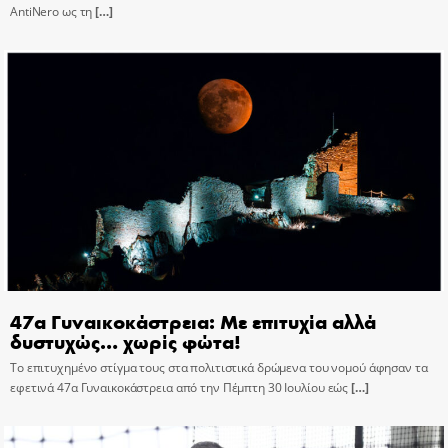
AntiNero ως τη
[…]
47α Γυναικοκάστρεια: Με επιτυχία αλλά
δυστυχώς… χωρίς φώτα!
Το επιτυχημένο στίγμα τους στα πολιτιστικά δρώμενα του νομού άφησαν τα
εφετινά 47α Γυναικοκάστρεια από την Πέμπτη 30 Ιουλίου εώς
[…]