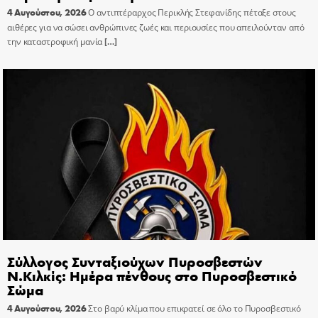
4 Αυγούστου, 2026
Ο αντιπτέραρχος Περικλής Στεφανίδης πέταξε στους
αιθέρες για να σώσει ανθρώπινες ζωές και περιουσίες που απειλούνταν από
την καταστροφική μανία
[…]
Σύλλογος Συνταξιούχων Πυροσβεστών
Ν.Κιλκίς: Ημέρα πένθους στο Πυροσβεστικό
Σώμα
4 Αυγούστου, 2026
Στο βαρύ κλίμα που επικρατεί σε όλο το Πυροσβεστικό