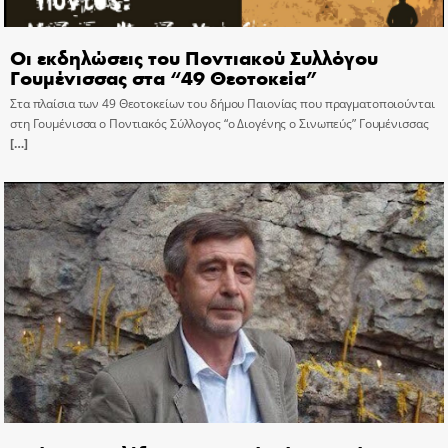
Οι εκδηλώσεις του Ποντιακού Συλλόγου
Γουμένισσας στα “49 Θεοτοκεία”
Στα πλαίσια των 49 Θεοτοκείων του δήμου Παιονίας που πραγματοποιούνται
στη Γουμένισσα ο Ποντιακός Σύλλογος “ο Διογένης ο Σινωπεύς” Γουμένισσας
[…]