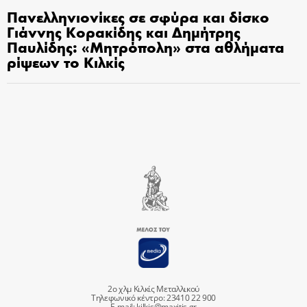
Πανελληνιονίκες σε σφύρα και δίσκο
Γιάννης Κορακίδης και Δημήτρης
Παυλίδης: «Μητρόπολη» στα αθλήματα
ρίψεων το Κιλκίς
2ο χλμ Κιλκίς Μεταλλικού
Τηλεφωνικό κέντρο: 23410 22 900
E-mail:
kilkis@maxitis.gr