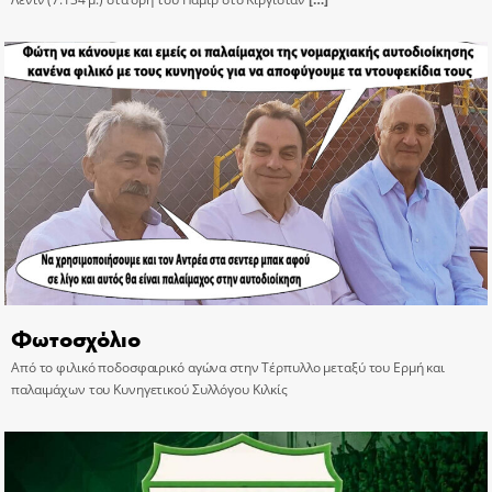
Φωτοσχόλιο
Από το φιλικό ποδοσφαιρικό αγώνα στην Τέρπυλλο μεταξύ του Ερμή και
παλαιμάχων του Κυνηγετικού Συλλόγου Κιλκίς