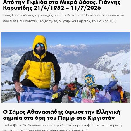
Από την Τιφλίδα στο Μικρό Δάσος. Γιάννης
Καρυπίδης 21/4/1952 – 11/7/2026
Ένας Τραντέλλενας της εποχής μας Την Δευτέρα 13 Ιουλίου 2026, στον ιερό
ναό των Παμμεγίστων Ταξιαρχών, Μιχαήλ και Γαβριήλ, του Μικρού
[…]
Ο Σάμος Αθανασιάδης ύψωσε την Ελληνική
σημαία στα όρη του Παμίρ στο Κιργιστάν
Το Σάββατο 1η Αυγούστου 2026 η ελληνική σημαία υψώθηκε στην κορυφή
Λένιν (7.134 μ.) στα όρη του Παμίρ στο Κιργιστάν
[…]