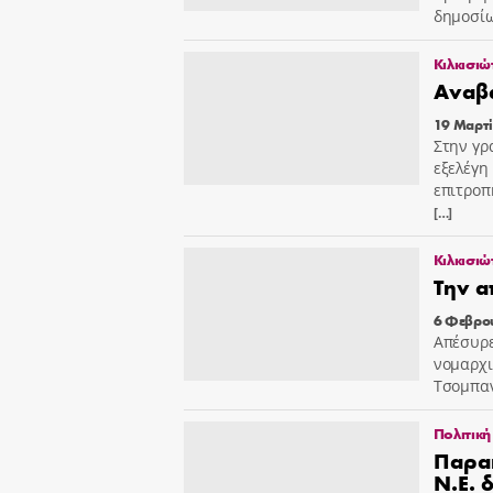
δημοσί
Κιλκισιώ
Αναβ
19 Μαρτί
Στην γρ
εξελέγη
επιτροπ
[…]
Κιλκισιώ
Την α
6 Φεβρο
Απέσυρε
νομαρχι
Τσομπαν
Πολιτική
Παραι
Ν.Ε. 