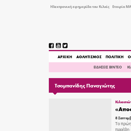
Ηλεκτρονική εφημερίδα του Κιλκίς
Εταιρία ΜΑ
AΡΧΙΚΗ
ΑΘΛΗΤΙΣΜΟΣ
ΠΟΛΙΤΙΚΗ
Ο
ΕΙΔΗΣΕΙΣ ΒΙΝΤΕΟ
Κ
Τσομπανίδης Παναγιώτης
Κιλκισιώ
«Αποσ
8 Σεπτεμ
Το πρώη
προέβη 