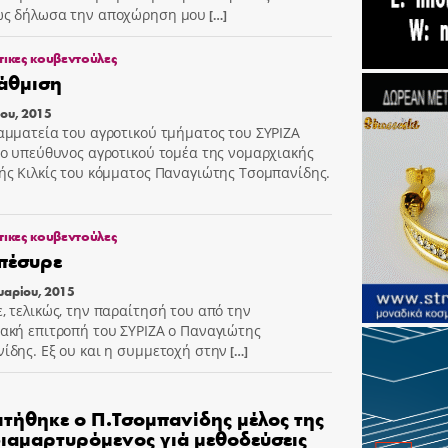
ως δήλωσα την αποχώρηση μου
[…]
τικες κουβεντούλες
άθμιση
ου, 2015
αμματεία του αγροτικού τμήματος του ΣΥΡΙΖΑ
 ο υπεύθυνος αγροτικού τομέα της νομαρχιακής
ής Κιλκίς του κόμματος Παναγιώτης Τσομπανίδης.
τικες κουβεντούλες
πέσυρε
υαρίου, 2015
, τελικώς, την παραίτησή του από την
ακή επιτροπή του ΣΥΡΙΖΑ ο Παναγιώτης
ίδης. Εξ ου και η συμμετοχή στην
[…]
τήθηκε ο Π.Τσομπανίδης μέλος της
διαμαρτυρόμενος γιά μεθοδεύσεις