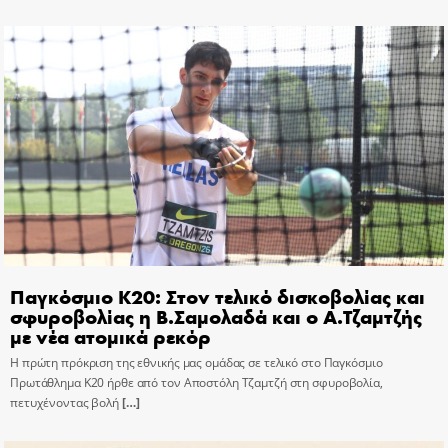
Παγκόσμιο Κ20: Στον τελικό δισκοβολίας και
σφυροβολίας η Β.Σαμολαδά και ο Α.Τζαμτζής
με νέα ατομικά ρεκόρ
Η πρώτη πρόκριση της εθνικής μας ομάδας σε τελικό στο Παγκόσμιο
Πρωτάθλημα Κ20 ήρθε από τον Αποστόλη Τζαμτζή στη σφυροβολία,
πετυχένοντας βολή
[…]