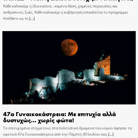
Κάθε καλοκαίρι η ίδια εικόνα… καμένα δάση, χαμένες περιουσίες και
ανθρώπινες ζωές. Κάθε καλοκαίρι η κυβέρνηση επικαλείται το πρόγραμμα
AntiNero ως τη
[…]
47α Γυναικοκάστρεια: Με επιτυχία αλλά
δυστυχώς… χωρίς φώτα!
Το επιτυχημένο στίγμα τους στα πολιτιστικά δρώμενα του νομού άφησαν τα
εφετινά 47α Γυναικοκάστρεια από την Πέμπτη 30 Ιουλίου εώς
[…]