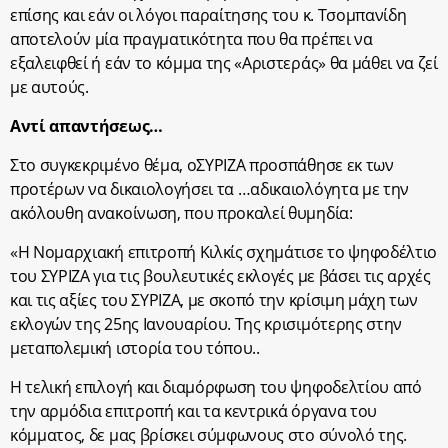
επίσης και εάν οι λόγοι παραίτησης του κ. Τσομπανίδη
αποτελούν μία πραγματικότητα που θα πρέπει να
εξαλειφθεί ή εάν το κόμμα της «Αριστεράς» θα μάθει να ζεί
με αυτούς.
Αντί απαντήσεως…
Στο συγκεκριμένο θέμα, οΣΥΡΙΖΑ προσπάθησε εκ των
προτέρων να δικαιολογήσει τα …αδικαιολόγητα με την
ακόλουθη ανακοίνωση, που προκαλεί θυμηδία:
«Η Νομαρχιακή επιτροπή Κιλκίς σχημάτισε το ψηφοδέλτιο
του ΣΥΡΙΖΑ για τις βουλευτικές εκλογές με βάσει τις αρχές
και τις αξίες του ΣΥΡΙΖΑ, με σκοπό την κρίσιμη μάχη των
εκλογών της 25ης Ιανουαρίου. Της κρισιμότερης στην
μεταπολεμική ιστορία του τόπου..
Η τελική επιλογή και διαμόρφωση του ψηφοδελτίου από
την αρμόδια επιτροπή και τα κεντρικά όργανα του
κόμματος, δε μας βρίσκει σύμφωνους στο σύνολό της.