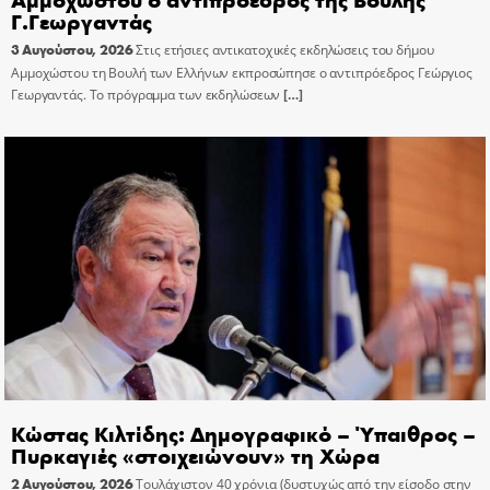
Γ.Γεωργαντάς
3 Αυγούστου, 2026
Στις ετήσιες αντικατοχικές εκδηλώσεις του δήμου
Αμμοχώστου τη Βουλή των Ελλήνων εκπροσώπησε ο αντιπρόεδρος Γεώργιος
Γεωργαντάς. Το πρόγραμμα των εκδηλώσεων
[…]
Κώστας Κιλτίδης: Δημογραφικό – Ύπαιθρος –
Πυρκαγιές «στοιχειώνουν» τη Χώρα
2 Αυγούστου, 2026
Τουλάχιστον 40 χρόνια (δυστυχώς από την είσοδο στην