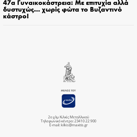
47α Γυναικοκάστρεια: Με επιτυχία αλλά
δυστυχώς… χωρίς φώτα το Βυζαντινό
κάστρο!
2ο χλμ Κιλκίς Μεταλλικού
Τηλεφωνικό κέντρο: 23410 22 900
E-mail:
kilkis@maxitis.gr