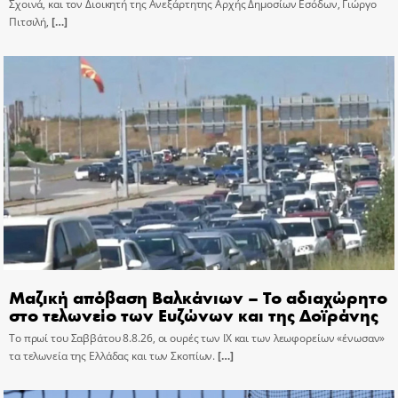
Σχοινά, και τον Διοικητή της Ανεξάρτητης Αρχής Δημοσίων Εσόδων, Γιώργο
Πιτσιλή,
[…]
Μαζική απόβαση Βαλκάνιων – Το αδιαχώρητο
στο τελωνείο των Ευζώνων και της Δοϊράνης
Το πρωί του Σαββάτου 8.8.26, οι ουρές των ΙΧ και των λεωφορείων «ένωσαν»
τα τελωνεία της Ελλάδας και των Σκοπίων.
[…]