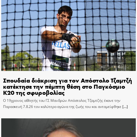
Σπουδαία διάκριση για τον Απόστολο Τζαμτζή
κατέκτησε την πέμπτη θέση στο Παγκόσμιο
Κ20 της σφυροβολίας
Ο 19χρονος αθλητής του ΓΣ Μανδρών Απόστολος Τζαμτζής έκανε την
Παρασκευή 7.8.26 τον καλύτερο αγώνα της ζωής του και ανταμείφθηκε
[…]