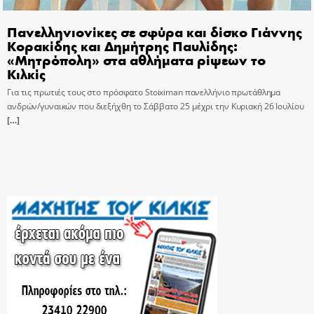
Πανελληνιονίκες σε σφύρα και δίσκο Γιάννης
Κορακίδης και Δημήτρης Παυλίδης:
«Μητρόπολη» στα αθλήματα ρίψεων το
Κιλκίς
Για τις πρωτιές τους στο πρόσφατο Stoiximan πανελλήνιο πρωτάθλημα
ανδρών/γυναικών που διεξήχθη το Σάββατο 25 μέχρι την Κυριακή 26 Ιουλίου
[…]