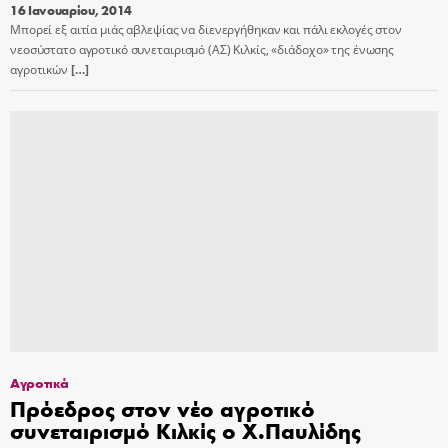
16 Ιανουαρίου, 2014
Μπορεί εξ αιτία μιάς αβλεψίας να διενεργήθηκαν και πάλι εκλογές στον
νεοσύστατο αγροτικό συνεταιρισμό (ΑΣ) Κιλκίς, «διάδοχο» της ένωσης
αγροτικών
[…]
Αγροτικά
Πρόεδρος στον νέο αγροτικό
συνεταιρισμό Κιλκίς ο Χ.Παυλίδης