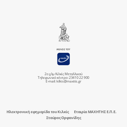
2ο χλμ Κιλκίς Μεταλλικού
Τηλεφωνικό κέντρο: 23410 22 900
E-mail:
kilkis@maxitis.gr
Ηλεκτρονική εφημερίδα του Κιλκίς
Εταιρία ΜΑΧΗΤΗΣ Ε.Π.Ε.
Σταύρος Ορφανίδης