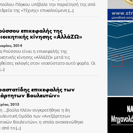
ούλου-Πάγκου υπέβαλε την παραίτησή της από
εδρεία της «Τέχνης» επικαλούμενη
[…]
Ρούσσου επικεφαλής της
ιοικητικής κίνησης «ΑλλάΖΩ»
υαρίου, 2014
α Ρούσσου είναι η επικεφαλής της
ικητικής κίνησης «ΑλλάΖΩ» μετά τις
ηθείσες εκλογές στον νεοσύστατο αυτό φορέα. Οι
[…]
αστατίδης επικεφαλής των
ξάρτητων Βουλευτών»
ρίου, 2013
τη …βούλα πλέον συγκροτήθηκε η 8η
υλευτική Ομάδα των «Ανεξάρτητων
τικών Βουλευτών», η οποία ανακοινώθηκε
 από το
[…]