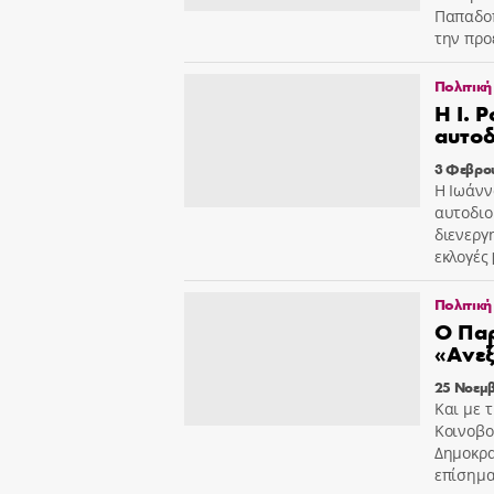
Παπαδοπ
την προ
Πολιτική
Η Ι. 
αυτοδ
3 Φεβρο
Η Ιωάνν
αυτοδιο
διενεργ
εκλογές
Πολιτική
Ο Παρ
«Ανε
25 Νοεμβ
Και με 
Κοινοβο
Δημοκρα
επίσημα