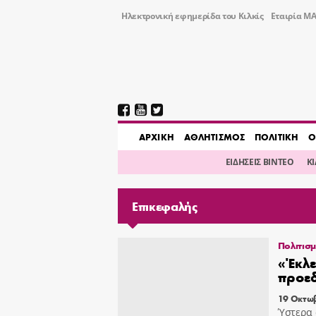
Ηλεκτρονική εφημερίδα του Κιλκίς
Εταιρία ΜΑ
AΡΧΙΚΗ
ΑΘΛΗΤΙΣΜΟΣ
ΠΟΛΙΤΙΚΗ
Ο
ΕΙΔΗΣΕΙΣ ΒΙΝΤΕΟ
Κ
Επικεφαλής
Πολιτισ
«Έκλε
προεδ
19 Οκτωβ
Ύστερα 