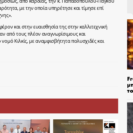
 δημοσίως, από καρδιάς, την κ. Παπαδοπούλου-Πάγκου
αρότητα, με την οποία υπηρέτησε και τίμησε επί
χνης».
φέρον και στην ευαισθησία της στην καλλιτεχνική
ναν από τους πλέον αναγνωρίσιμους και
 νομό Κιλκίς, με αναμφισβήτητα πολυσχιδές και
Fr
μ
τ