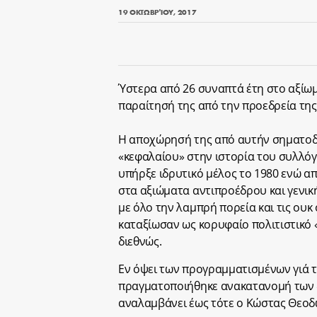
19 ΟΚΤΩΒΡΊΟΥ, 2017
Ύστερα από 26 συναπτά έτη στο αξίω
παραίτησή της από την προεδρεία τη
Η αποχώρησή της από αυτήν σηματοδο
«κεφαλαίου» στην ιστορία του συλλόγ
υπήρξε ιδρυτικό μέλος το 1980 ενώ απ
στα αξιώματα αντιπροέδρου και γενι
με όλο την λαμπρή πορεία και τις ουκ
καταξίωσαν ως κορυφαίο πολιτιστικό 
διεθνώς.
Εν όψει των προγραμματισμένων γιά 
πραγματοποιήθηκε ανακατανομή των δ
αναλαμβάνει έως τότε ο Κώστας Θεοδ