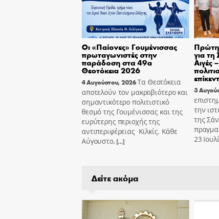
Οι «Παίονες» Γουμένισσας
Πρώτη 
πρωταγωνιστές στην
για τη
παράδοση στα 49α
Αιγές 
Θεοτόκεια 2026
πολιτι
επίκεν
Τα Θεοτόκεια
4 Αυγούστου, 2026
3 Αυγού
αποτελούν τον μακροβιότερο και
επιστημ
σημαντικότερο πολιτιστικό
την ιστ
θεσμό της Γουμένισσας και της
της Σά
ευρύτερης περιοχής της
πραγμα
αντιπεριφέρειας Κιλκίς. Κάθε
23 Ιουλ
Αύγουστο,
[…]
Δείτε ακόμα