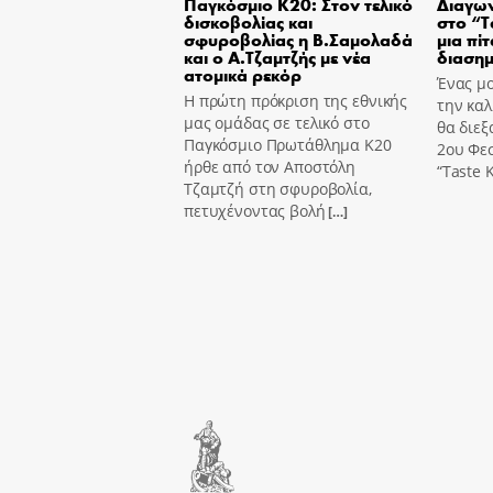
Παγκόσμιο Κ20: Στον τελικό
Διαγων
δισκοβολίας και
στο “T
σφυροβολίας η Β.Σαμολαδά
μια πίτ
και ο Α.Τζαμτζής με νέα
διασημ
ατομικά ρεκόρ
Ένας μο
Η πρώτη πρόκριση της εθνικής
την καλ
μας ομάδας σε τελικό στο
θα διεξ
Παγκόσμιο Πρωτάθλημα Κ20
2ου Φε
ήρθε από τον Αποστόλη
“Taste K
Τζαμτζή στη σφυροβολία,
πετυχένοντας βολή
[…]