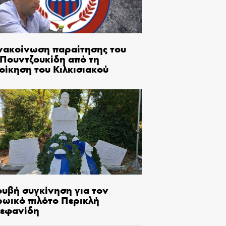
νακοίνωση παραίτησης του
.Πουντζουκίδη από τη
οίκηση του Κιλκισιακού
ουβή συγκίνηση για τον
ρωικό πιλότο Περικλή
τεφανίδη