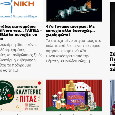
τάδες εκατομμύρια
47α Γυναικοκάστρεια: Με
tiNero του… ΤΑΙΠΕΔ –
επιτυχία αλλά δυστυχώς…
 Ελλάδα συνεχίζει να
χωρίς φώτα!
ι;
Το επιτυχημένο στίγμα τους στα
λοκαίρι η ίδια εικόνα…
πολιτιστικά δρώμενα του νομού
 δάση, χαμένες
άφησαν τα εφετινά 47α
Σ
ίες και ανθρώπινες ζωές.
Γυναικοκάστρεια από την
Π
αλοκαίρι η κυβέρνηση
Πέμπτη 30 Ιουλίου εώς
[…]
π
ίται το πρόγραμμα
Σ
o ως τη
[…]