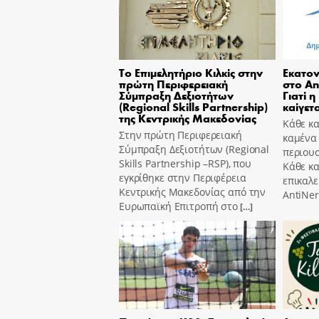
Το Επιμελητήριο Κιλκίς στην
Εκατον
πρώτη Περιφερειακή
στο An
Σύμπραξη Δεξιοτήτων
Γιατί η
(Regional Skills Partnership)
καίγετα
της Κεντρικής Μακεδονίας
Κάθε κα
Στην πρώτη Περιφερειακή
καμένα
Σύμπραξη Δεξιοτήτων (Regional
περιουσ
Skills Partnership –RSP), που
Κάθε κ
εγκρίθηκε στην Περιφέρεια
επικαλε
Κεντρικής Μακεδονίας από την
AntiNer
Ευρωπαϊκή Επιτροπή στο
[…]