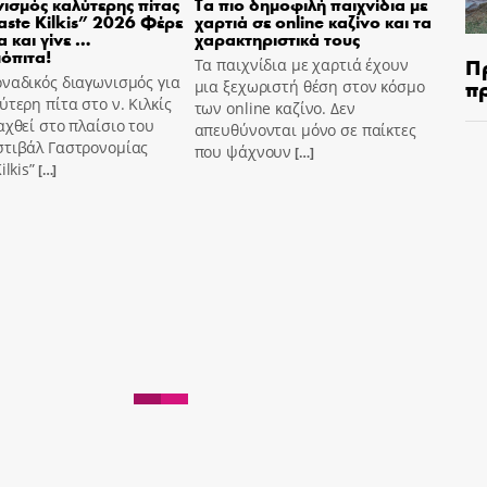
ισμός καλύτερης πίτας
Τα πιο δημοφιλή παιχνίδια με
aste Kilkis” 2026 Φέρε
χαρτιά σε online καζίνο και τα
α και γίνε …
χαρακτηριστικά τους
όπιτα!
Π
Τα παιχνίδια με χαρτιά έχουν
ναδικός διαγωνισμός για
π
μια ξεχωριστή θέση στον κόσμο
ύτερη πίτα στο ν. Κιλκίς
των online καζίνο. Δεν
αχθεί στο πλαίσιο του
απευθύνονται μόνο σε παίκτες
στιβάλ Γαστρονομίας
που ψάχνουν
[…]
ilkis”
[…]