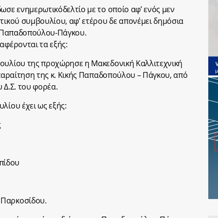
ωσε ενημερωτικόδελτίο με το οποίο αφ’ ενός μεν
ητικού συμβουλίου, αφ’ ετέρου δε απονέμει δημόσια
κ. Παπαδοπούλου-Πάγκου.
αφέρονται τα εξής:
βουλίου της προχώρησε η Μακεδονική Καλλιτεχνική
 παραίτηση της κ. Κικής Παπαδοπούλου – Πάγκου, από
 Δ.Σ. του φορέα.
λίου έχει ως εξής:
ς
πίδου
 Παρκοσίδου.