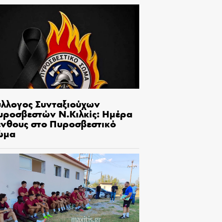
ύλλογος Συνταξιούχων
υροσβεστών Ν.Κιλκίς: Ημέρα
ένθους στο Πυροσβεστικό
ώμα