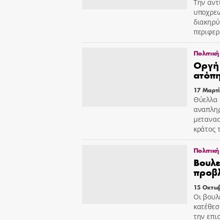
Την αντ
υποχρεω
διακηρύ
περιφερ
Πολιτική
Οργή
ατόπη
17 Μαρτί
Θύελλα 
αναπληρ
μετανασ
κράτος 
Πολιτική
Βουλε
προβλ
15 Οκτωβ
Οι βουλ
κατέθεσ
την επι