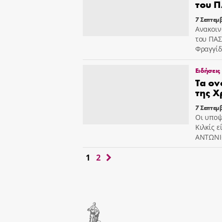
του 
7 Σεπτεμ
Ανακοι
του ΠΑΣΟ
Φραγγίδ
Ειδήσεις
Τα ο
της Χ
7 Σεπτεμ
Οι υποψ
Κιλκίς 
ΑΝΤΩΝΙ
1
2