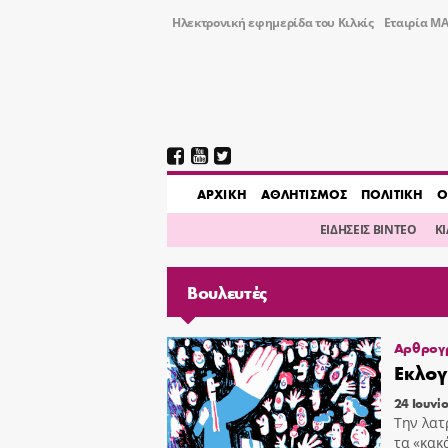
Ηλεκτρονική εφημερίδα του Κιλκίς
Εταιρία ΜΑ
AΡΧΙΚΗ
ΑΘΛΗΤΙΣΜΟΣ
ΠΟΛΙΤΙΚΗ
Ο
ΕΙΔΗΣΕΙΣ ΒΙΝΤΕΟ
Κ
Βουλευτές
Αρθρογ
Εκλογ
24 Ιουνί
Την λατ
τα «κακ