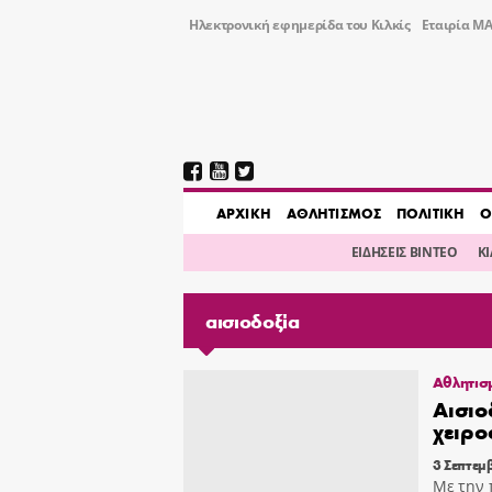
Ηλεκτρονική εφημερίδα του Κιλκίς
Εταιρία ΜΑ
AΡΧΙΚΗ
ΑΘΛΗΤΙΣΜΟΣ
ΠΟΛΙΤΙΚΗ
Ο
ΕΙΔΗΣΕΙΣ ΒΙΝΤΕΟ
Κ
αισιοδοξία
Αθλητισ
Αισιο
χειρο
3 Σεπτεμ
Με την 