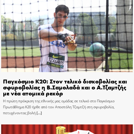
Παγκόσμιο Κ20: Στον τελικό δισκοβολίας και
σφυροβολίας η Β.Σαμολαδά και ο Α.Τζαμτζής
με νέα ατομικά ρεκόρ
Η πρώτη πρόκριση της εθνικής μας ομάδας σε τελικό στο Παγκόσμιο
Πρωτάθλημα Κ20 ήρθε από τον Αποστόλη Τζαμτζή στη σφυροβολία,
πετυχένοντας βολή
[…]