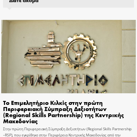
Το Επιμελητήριο Κιλκίς στην πρώτη
Περιφερειακή Σύμπραξη Δεξιοτήτων
(Regional Skills Partnership) της Κεντρικής
Μακεδονίας
Στην πρώτη Περιφερειακή Σύμπραξη Δεξιοτήτων (Regional Skills Partnership
–RSP), που εγκρίθηκε στην Περιφέρεια Κεντρικής Μακεδονίας από την