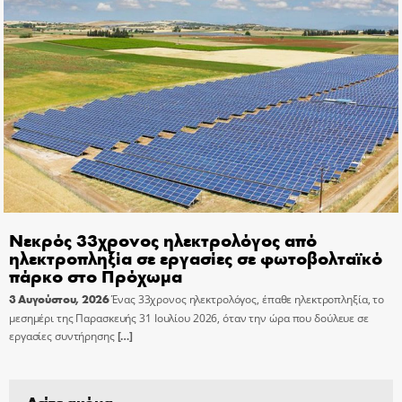
Νεκρός 33χρονος ηλεκτρολόγος από
ηλεκτροπληξία σε εργασίες σε φωτοβολταϊκό
πάρκο στο Πρόχωμα
3 Αυγούστου, 2026
Ένας 33χρονος ηλεκτρολόγος, έπαθε ηλεκτροπληξία, το
μεσημέρι της Παρασκευής 31 Ιουλίου 2026, όταν την ώρα που δούλευε σε
εργασίες συντήρησης
[…]
Δείτε ακόμα