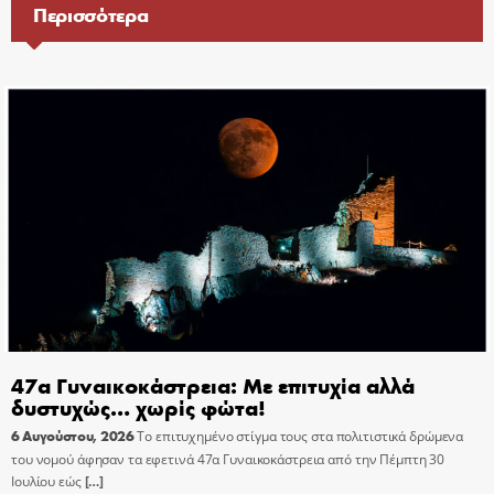
Περισσότερα
47α Γυναικοκάστρεια: Με επιτυχία αλλά
δυστυχώς… χωρίς φώτα!
6 Αυγούστου, 2026
Το επιτυχημένο στίγμα τους στα πολιτιστικά δρώμενα
του νομού άφησαν τα εφετινά 47α Γυναικοκάστρεια από την Πέμπτη 30
Ιουλίου εώς
[…]