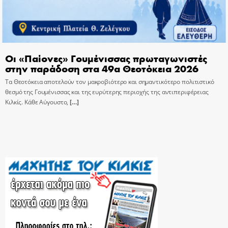
Οι «Παίονες» Γουμένισσας πρωταγωνιστές
στην παράδοση στα 49α Θεοτόκεια 2026
Τα Θεοτόκεια αποτελούν τον μακροβιότερο και σημαντικότερο πολιτιστικό
θεσμό της Γουμένισσας και της ευρύτερης περιοχής της αντιπεριφέρειας
Κιλκίς. Κάθε Αύγουστο,
[…]