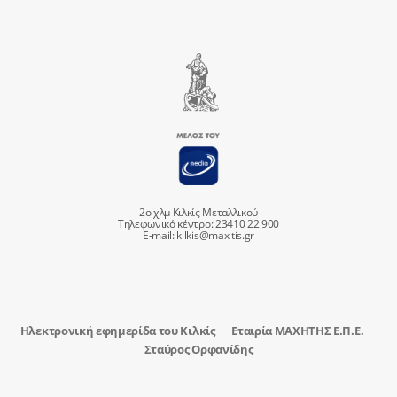
2ο χλμ Κιλκίς Μεταλλικού
Τηλεφωνικό κέντρο: 23410 22 900
E-mail:
kilkis@maxitis.gr
Ηλεκτρονική εφημερίδα του Κιλκίς
Εταιρία ΜΑΧΗΤΗΣ Ε.Π.Ε.
Σταύρος Ορφανίδης