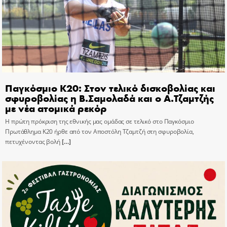
Παγκόσμιο Κ20: Στον τελικό δισκοβολίας και
σφυροβολίας η Β.Σαμολαδά και ο Α.Τζαμτζής
με νέα ατομικά ρεκόρ
Η πρώτη πρόκριση της εθνικής μας ομάδας σε τελικό στο Παγκόσμιο
Πρωτάθλημα Κ20 ήρθε από τον Αποστόλη Τζαμτζή στη σφυροβολία,
πετυχένοντας βολή
[…]