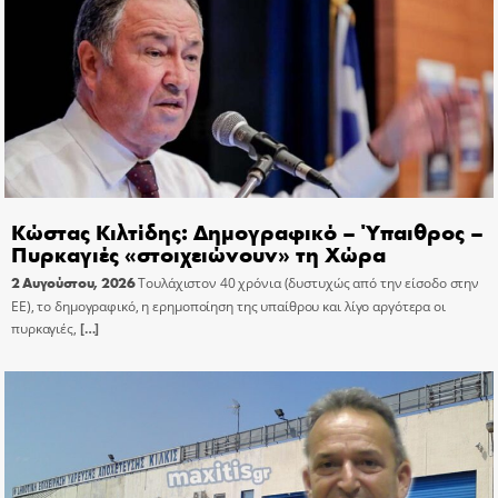
Κώστας Κιλτίδης: Δημογραφικό – Ύπαιθρος –
Πυρκαγιές «στοιχειώνουν» τη Χώρα
2 Αυγούστου, 2026
Τουλάχιστον 40 χρόνια (δυστυχώς από την είσοδο στην
ΕΕ), το δημογραφικό, η ερημοποίηση της υπαίθρου και λίγο αργότερα οι
πυρκαγιές,
[…]