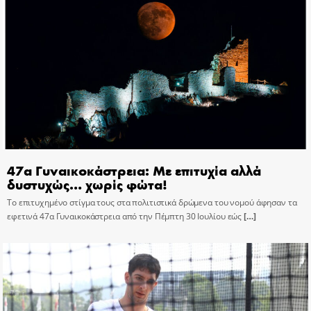
47α Γυναικοκάστρεια: Με επιτυχία αλλά
δυστυχώς… χωρίς φώτα!
Το επιτυχημένο στίγμα τους στα πολιτιστικά δρώμενα του νομού άφησαν τα
εφετινά 47α Γυναικοκάστρεια από την Πέμπτη 30 Ιουλίου εώς
[…]