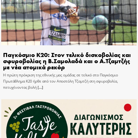
Παγκόσμιο Κ20: Στον τελικό δισκοβολίας και
σφυροβολίας η Β.Σαμολαδά και ο Α.Τζαμτζής
με νέα ατομικά ρεκόρ
Η πρώτη πρόκριση της εθνικής μας ομάδας σε τελικό στο Παγκόσμιο
Πρωτάθλημα Κ20 ήρθε από τον Αποστόλη Τζαμτζή στη σφυροβολία,
πετυχένοντας βολή
[…]