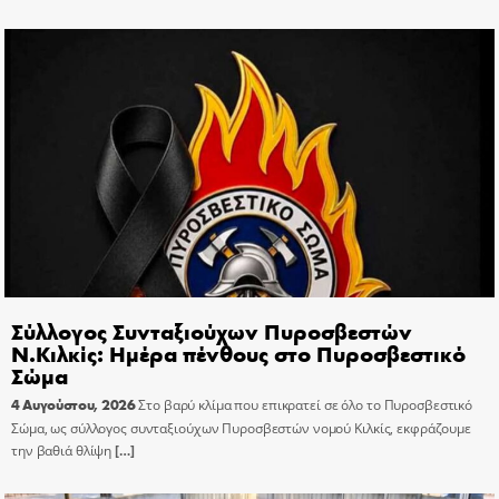
Σύλλογος Συνταξιούχων Πυροσβεστών
Ν.Κιλκίς: Ημέρα πένθους στο Πυροσβεστικό
Σώμα
4 Αυγούστου, 2026
Στο βαρύ κλίμα που επικρατεί σε όλο το Πυροσβεστικό
Σώμα, ως σύλλογος συνταξιούχων Πυροσβεστών νομού Κιλκίς, εκφράζουμε
την βαθιά θλίψη
[…]