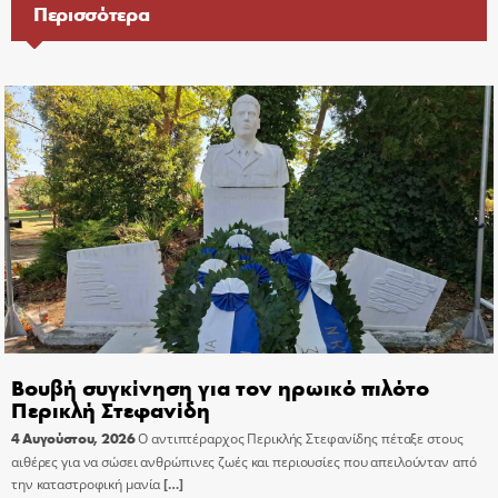
Περισσότερα
Βουβή συγκίνηση για τον ηρωικό πιλότο
Περικλή Στεφανίδη
4 Αυγούστου, 2026
Ο αντιπτέραρχος Περικλής Στεφανίδης πέταξε στους
αιθέρες για να σώσει ανθρώπινες ζωές και περιουσίες που απειλούνταν από
την καταστροφική μανία
[…]