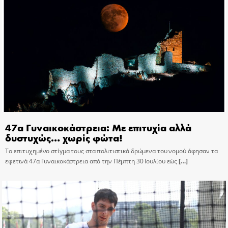
47α Γυναικοκάστρεια: Με επιτυχία αλλά
δυστυχώς… χωρίς φώτα!
Το επιτυχημένο στίγμα τους στα πολιτιστικά δρώμενα του νομού άφησαν τα
εφετινά 47α Γυναικοκάστρεια από την Πέμπτη 30 Ιουλίου εώς
[…]