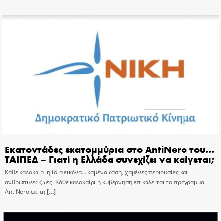
Εκατοντάδες εκατομμύρια στο AntiNero του…
ΤΑΙΠΕΔ – Γιατί η Ελλάδα συνεχίζει να καίγεται;
Κάθε καλοκαίρι η ίδια εικόνα… καμένα δάση, χαμένες περιουσίες και
ανθρώπινες ζωές. Κάθε καλοκαίρι η κυβέρνηση επικαλείται το πρόγραμμα
AntiNero ως τη
[…]