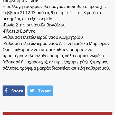
επιτροπή της ΙΜΠΚ.
Η συλλογή τροφίμων θα πραγματοποιηθεί το προσεχές
Σάββατο 21.12.13 από τις 9 το πρωί έως τις 3 μετά το
μεσημέρι, στα εξής σημεία:
-Γωνία 21ης Ιουνίου-Ελ.Βενιζέλου
-Πλατεία Ειρήνης
-Αίθουσα τελετών ιερού ναού Α.Δημητρίου
-Αίθουσα τελετών ιερού ναού Α.Πεντεκαίδεκα Μαρτύρων
Οσοι επιθυμούν να ανταποκριθούν μπορούν να
προσφέρουν ελαιόλαδο, όσπρια, γάλα συμπυκνωμένο
(εβαπορέ ή ζαχαρούχο), αλεύρι, ζάχαρη, ρύζι, ζυμαρικά,
σάλτσες, τρόφιμα μακράς διαρκείας και είδη καθαρισμού.
Share
Tweet