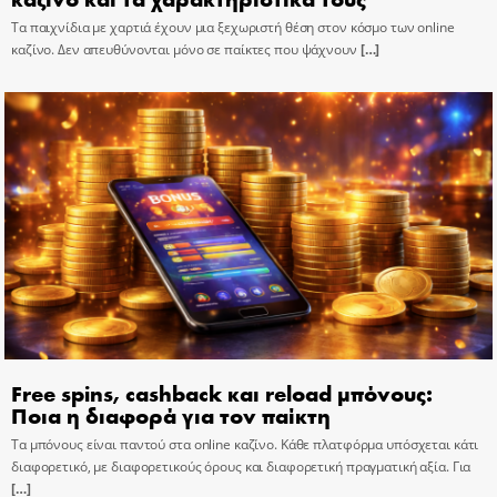
Τα παιχνίδια με χαρτιά έχουν μια ξεχωριστή θέση στον κόσμο των online
καζίνο. Δεν απευθύνονται μόνο σε παίκτες που ψάχνουν
[…]
Free spins, cashback και reload μπόνους:
Ποια η διαφορά για τον παίκτη
Τα μπόνους είναι παντού στα online καζίνο. Κάθε πλατφόρμα υπόσχεται κάτι
διαφορετικό, με διαφορετικούς όρους και διαφορετική πραγματική αξία. Για
[…]