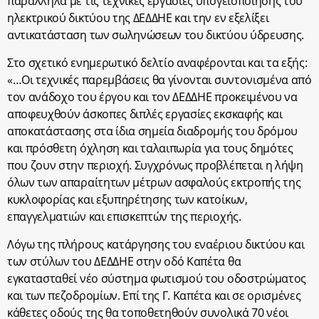
παράλληλα με τις τεχνικές εργασίες υπογειοποίησης του
ηλεκτρικού δικτύου της ΔΕΔΔΗΕ και την εν εξελίξει
αντικατάσταση των σωληνώσεων του δικτύου ύδρευσης.
Στο σχετικό ενημερωτικό δελτίο αναφέρονται και τα εξής:
«…Οι τεχνικές παρεμβάσεις θα γίνονται συντονισμένα από
τον ανάδοχο του έργου και τον ΔΕΔΔΗΕ προκειμένου να
αποφευχθούν άσκοπες διπλές εργασίες εκσκαφής και
αποκατάστασης στα ίδια σημεία διαδρομής του δρόμου
και πρόσθετη όχληση και ταλαιπωρία για τους δημότες
που ζουν στην περιοχή. Συγχρόνως προβλέπεται η λήψη
όλων των απαραίτητων μέτρων ασφαλούς εκτροπής της
κυκλοφορίας και εξυπηρέτησης των κατοίκων,
επαγγελματιών και επισκεπτών της περιοχής.
Λόγω της πλήρους κατάργησης του εναέριου δικτύου και
των στύλων του ΔΕΔΔΗΕ στην οδό Καπέτα θα
εγκατασταθεί νέο σύστημα φωτισμού του οδοστρώματος
και των πεζοδρομίων. Eπί της Γ. Καπέτα και σε ορισμένες
κάθετες οδούς της θα τοποθετηθούν συνολικά 70 νέοι