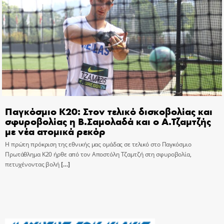
Παγκόσμιο Κ20: Στον τελικό δισκοβολίας και
σφυροβολίας η Β.Σαμολαδά και ο Α.Τζαμτζής
με νέα ατομικά ρεκόρ
Η πρώτη πρόκριση της εθνικής μας ομάδας σε τελικό στο Παγκόσμιο
Πρωτάθλημα Κ20 ήρθε από τον Αποστόλη Τζαμτζή στη σφυροβολία,
πετυχένοντας βολή
[…]