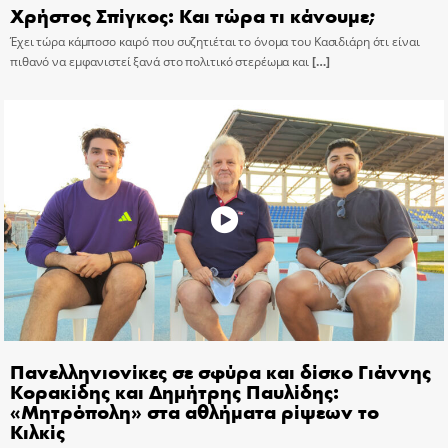
Χρήστος Σπίγκος: Και τώρα τι κάνουμε;
Έχει τώρα κάμποσο καιρό που συζητιέται το όνομα του Κασιδιάρη ότι είναι
πιθανό να εμφανιστεί ξανά στο πολιτικό στερέωμα και
[…]
Πανελληνιονίκες σε σφύρα και δίσκο Γιάννης
Κορακίδης και Δημήτρης Παυλίδης:
«Μητρόπολη» στα αθλήματα ρίψεων το
Κιλκίς