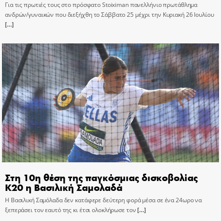
Για τις πρωτιές τους στο πρόσφατο Stoiximan πανελλήνιο πρωτάθλημα
ανδρών/γυναικών που διεξήχθη το Σάββατο 25 μέχρι την Κυριακή 26 Ιουλίου
[…]
Στη 10η θέση της παγκόσμιας δισκοβολίας
Κ20 η Βασιλική Σαμολαδά
Η Βασιλική Σαμόλαδα δεν κατάφερε δεύτερη φορά μέσα σε ένα 24ωρο να
ξεπεράσει τον εαυτό της κι έτσι ολοκλήρωσε τον
[…]