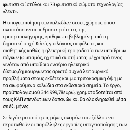
φωτιστικοί στύλοι και 73 φωτιστικά σώματα τεχνολογίας
«λεντ».
Η υπογειοποίηση των καλωδίων στους χώρους όπου
αναπτύσσονται οι δραστηριότητες της
εμποροπανήγυρης, κρίθηκε επιβεβλημένη από τη
δημοτική αρχή Κιλκίς για λόγους ασφάλειας και
αισθητικής καθώς η ηλεκτρική τροφοδοσία των υπαίθριων
πάγκων (φωτισμός, ηχητικά συστήματα) μέχρι πρό τινος
γινόταν από υπαίθριο εναέριο ηλεκτρικό
δίκτυο,δημιουργώντας αρκετά συχνά λειτουργικά
προβλήματα στους εκθέτες και μια τριτοκοσμική όψη με
τα αιωρούμενα καλώδια στα εκθεσιακά σημεία. Το έργο,
προϋπολογισμού 344.999,78ευρώ, χρηματοδοτείται από
τους ΚΑΠ επενδυτικών δαπανών και θα ολοκληρωθεί μέσα
σε έξι μήνες.
Σε λιγότερο από τρεις μήνες αναμένεται εξάλλου να
περατωθούν οι παράλληλες εργασίες υπογειοποίησης των