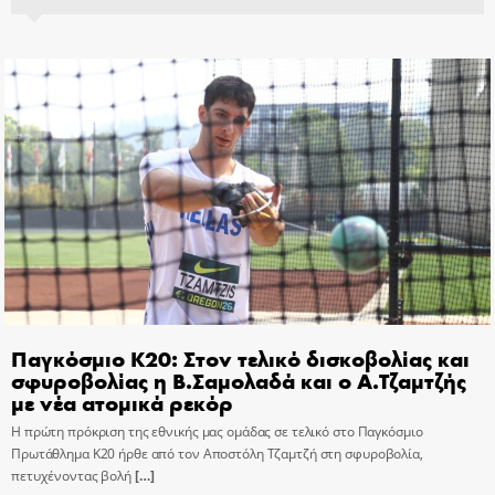
Παγκόσμιο Κ20: Στον τελικό δισκοβολίας και
σφυροβολίας η Β.Σαμολαδά και ο Α.Τζαμτζής
με νέα ατομικά ρεκόρ
Η πρώτη πρόκριση της εθνικής μας ομάδας σε τελικό στο Παγκόσμιο
Πρωτάθλημα Κ20 ήρθε από τον Αποστόλη Τζαμτζή στη σφυροβολία,
πετυχένοντας βολή
[…]