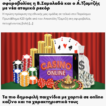
σφυροβολίας η Β.Σαμολαδά και ο Α.Τζαμτζής
με νέα ατομικά ρεκόρ
Η πρώτη πρόκριση της εθνικής μας ομάδας σε τελικό στο Παγκόσμιο
Πρωτάθλημα Κ20 ήρθε από τον Αποστόλη Τζαμτζή στη σφυροβολία,
πετυχένοντας βολή
[…]
Τα πιο δημοφιλή παιχνίδια με χαρτιά σε online
καζίνο και τα χαρακτηριστικά τους