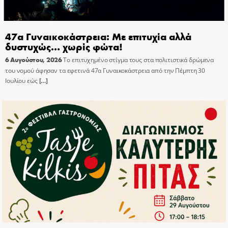
47α Γυναικοκάστρεια: Με επιτυχία αλλά
δυστυχώς… χωρίς φώτα!
6 Αυγούστου, 2026
Το επιτυχημένο στίγμα τους στα πολιτιστικά δρώμενα
του νομού άφησαν τα εφετινά 47α Γυναικοκάστρεια από την Πέμπτη 30
Ιουλίου εώς
[…]