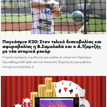
Παγκόσμιο Κ20: Στον τελικό δισκοβολίας και
σφυροβολίας η Β.Σαμολαδά και ο Α.Τζαμτζής
με νέα ατομικά ρεκόρ
Η πρώτη πρόκριση της εθνικής μας ομάδας σε τελικό στο Παγκόσμιο
Πρωτάθλημα Κ20 ήρθε από τον Αποστόλη Τζαμτζή στη σφυροβολία,
πετυχένοντας βολή
[…]