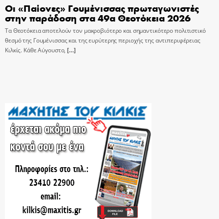
Οι «Παίονες» Γουμένισσας πρωταγωνιστές
στην παράδοση στα 49α Θεοτόκεια 2026
Τα Θεοτόκεια αποτελούν τον μακροβιότερο και σημαντικότερο πολιτιστικό
θεσμό της Γουμένισσας και της ευρύτερης περιοχής της αντιπεριφέρειας
Κιλκίς. Κάθε Αύγουστο,
[…]