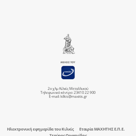
2ο χλμ Κιλκίς Μεταλλικού
Τηλεφωνικό κέντρο: 23410 22 900
E-mail:
kilkis@maxitis.gr
Ηλεκτρονική εφημερίδα του Κιλκίς
Εταιρία ΜΑΧΗΤΗΣ Ε.Π.Ε.
Σταύρος Ορφανίδης