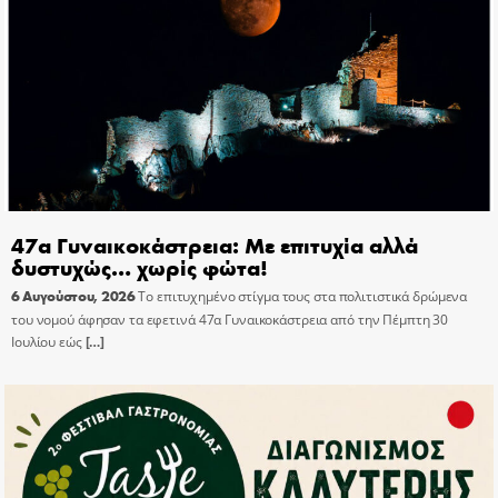
47α Γυναικοκάστρεια: Με επιτυχία αλλά
δυστυχώς… χωρίς φώτα!
6 Αυγούστου, 2026
Το επιτυχημένο στίγμα τους στα πολιτιστικά δρώμενα
του νομού άφησαν τα εφετινά 47α Γυναικοκάστρεια από την Πέμπτη 30
Ιουλίου εώς
[…]