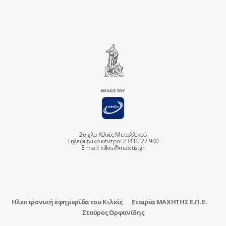
2ο χλμ Κιλκίς Μεταλλικού
Τηλεφωνικό κέντρο: 23410 22 900
E-mail:
kilkis@maxitis.gr
Ηλεκτρονική εφημερίδα του Κιλκίς
Εταιρία ΜΑΧΗΤΗΣ Ε.Π.Ε.
Σταύρος Ορφανίδης