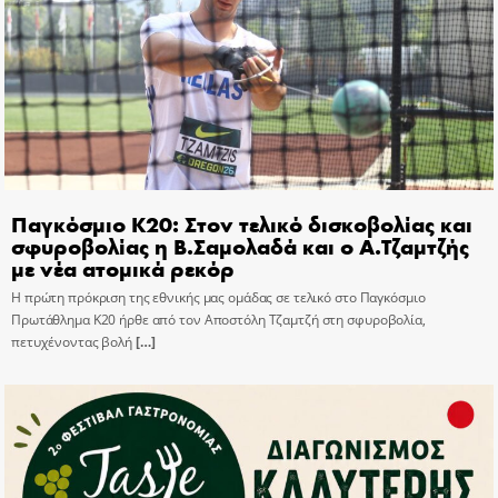
Παγκόσμιο Κ20: Στον τελικό δισκοβολίας και
σφυροβολίας η Β.Σαμολαδά και ο Α.Τζαμτζής
με νέα ατομικά ρεκόρ
Η πρώτη πρόκριση της εθνικής μας ομάδας σε τελικό στο Παγκόσμιο
Πρωτάθλημα Κ20 ήρθε από τον Αποστόλη Τζαμτζή στη σφυροβολία,
πετυχένοντας βολή
[…]