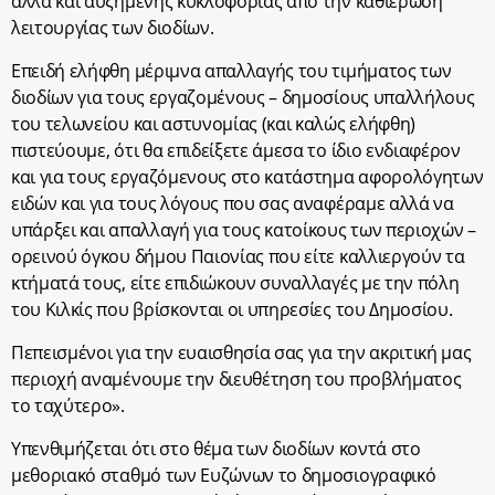
αλλά και αυξημένης κυκλοφορίας από την καθιέρωση
λειτουργίας των διοδίων.
Επειδή ελήφθη μέριμνα απαλλαγής του τιμήματος των
διοδίων για τους εργαζομένους – δημοσίους υπαλλήλους
του τελωνείου και αστυνομίας (και καλώς ελήφθη)
πιστεύουμε, ότι θα επιδείξετε άμεσα το ίδιο ενδιαφέρον
και για τους εργαζόμενους στο κατάστημα αφορολόγητων
ειδών και για τους λόγους που σας αναφέραμε αλλά να
υπάρξει και απαλλαγή για τους κατοίκους των περιοχών –
ορεινού όγκου δήμου Παιονίας που είτε καλλιεργούν τα
κτήματά τους, είτε επιδιώκουν συναλλαγές με την πόλη
του Κιλκίς που βρίσκονται οι υπηρεσίες του Δημοσίου.
Πεπεισμένοι για την ευαισθησία σας για την ακριτική μας
περιοχή αναμένουμε την διευθέτηση του προβλήματος
το ταχύτερο».
Υπενθιμήζεται ότι στο θέμα των διοδίων κοντά στο
μεθοριακό σταθμό των Ευζώνων το δημοσιογραφικό