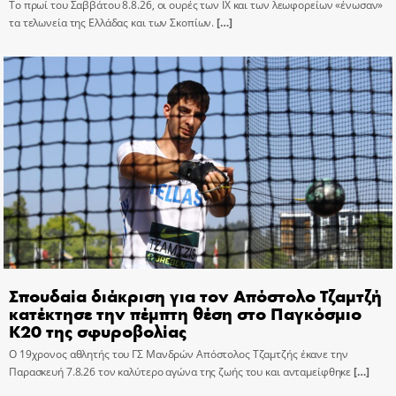
Το πρωί του Σαββάτου 8.8.26, οι ουρές των ΙΧ και των λεωφορείων «ένωσαν»
τα τελωνεία της Ελλάδας και των Σκοπίων.
[…]
Σπουδαία διάκριση για τον Απόστολο Τζαμτζή
κατέκτησε την πέμπτη θέση στο Παγκόσμιο
Κ20 της σφυροβολίας
Ο 19χρονος αθλητής του ΓΣ Μανδρών Απόστολος Τζαμτζής έκανε την
Παρασκευή 7.8.26 τον καλύτερο αγώνα της ζωής του και ανταμείφθηκε
[…]