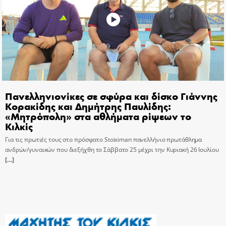
Πανελληνιονίκες σε σφύρα και δίσκο Γιάννης
Κορακίδης και Δημήτρης Παυλίδης:
«Μητρόπολη» στα αθλήματα ρίψεων το
Κιλκίς
Για τις πρωτιές τους στο πρόσφατο Stoiximan πανελλήνιο πρωτάθλημα
ανδρών/γυναικών που διεξήχθη το Σάββατο 25 μέχρι την Κυριακή 26 Ιουλίου
[…]