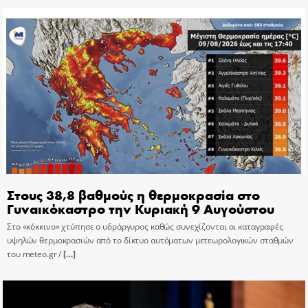
Στους 38,8 βαθμούς η θερμοκρασία στο
Γυναικόκαστρο την Κυριακή 9 Αυγούστου
Στο «κόκκινο» χτύπησε ο υδράργυρος καθώς συνεχίζονται οι καταγραφές
υψηλών θερμοκρασιών από το δίκτυο αυτόματων μετεωρολογικών σταθμών
του meteo.gr /
[…]