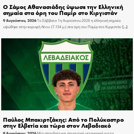
Ο Σάμος Αθανασιάδης ύψωσε την Ελληνική
σημαία στα όρη του Παμίρ στο Κιργιστάν
9 Αυγούστου, 2026
Το Σάββατο 1η Αυγούστου 2026 η ελληνική σημαία
υψώθηκε στην κορυφή Λένιν (7.134 μ.) στα όρη του Παμίρ στο Κιργιστάν
[…]
Παύλος Μπακιρτζάκης: Από το Πολύκαστρο
στην Ελβετία και τώρα στον Λεβαδιακό
9 Αυγούστου, 2026
Μία σπουδαία και σημαντική μεταγραφή για τα