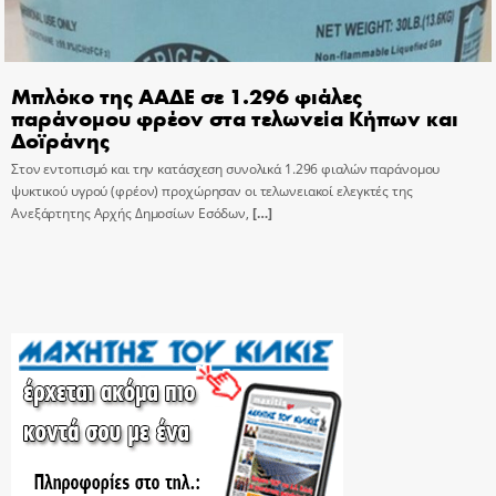
Μπλόκο της ΑΑΔΕ σε 1.296 φιάλες
παράνομου φρέον στα τελωνεία Κήπων και
Δοϊράνης
Στον εντοπισμό και την κατάσχεση συνολικά 1.296 φιαλών παράνομου
ψυκτικού υγρού (φρέον) προχώρησαν οι τελωνειακοί ελεγκτές της
Ανεξάρτητης Αρχής Δημοσίων Εσόδων,
[…]