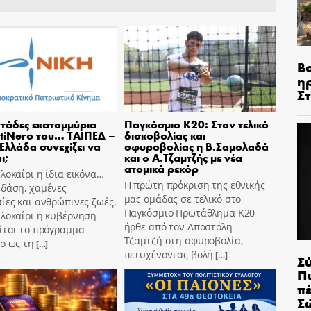
Β
η
Σ
τάδες εκατομμύρια
Παγκόσμιο Κ20: Στον τελικό
tiNero του… ΤΑΙΠΕΔ –
δισκοβολίας και
 Ελλάδα συνεχίζει να
σφυροβολίας η Β.Σαμολαδά
ι;
και ο Α.Τζαμτζής με νέα
ατομικά ρεκόρ
λοκαίρι η ίδια εικόνα…
Η πρώτη πρόκριση της εθνικής
 δάση, χαμένες
μας ομάδας σε τελικό στο
ίες και ανθρώπινες ζωές.
Παγκόσμιο Πρωτάθλημα Κ20
αλοκαίρι η κυβέρνηση
ήρθε από τον Αποστόλη
ίται το πρόγραμμα
Τζαμτζή στη σφυροβολία,
o ως τη
[…]
πετυχένοντας βολή
[…]
Σ
Π
π
Σ