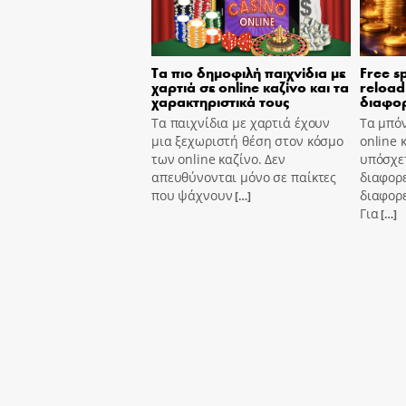
Τα πιο δημοφιλή παιχνίδια με
Free s
χαρτιά σε online καζίνο και τα
reload
χαρακτηριστικά τους
διαφορ
Τα παιχνίδια με χαρτιά έχουν
Τα μπόν
μια ξεχωριστή θέση στον κόσμο
online 
των online καζίνο. Δεν
υπόσχετ
απευθύνονται μόνο σε παίκτες
διαφορε
που ψάχνουν
διαφορε
[…]
Για
[…]