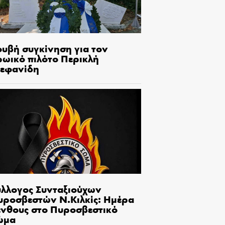
ουβή συγκίνηση για τον
ρωικό πιλότο Περικλή
τεφανίδη
ύλλογος Συνταξιούχων
υροσβεστών Ν.Κιλκίς: Ημέρα
ένθους στο Πυροσβεστικό
ώμα