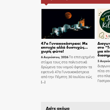
47α Γυναικοκάστρεια: Με
Διαγων
επιτυχία αλλά δυστυχώς…
στο “T
χωρίς φώτα!
μια πίτ
διασημ
Το επιτυχημένο
6 Αυγούστου, 2026
5 Αυγού
στίγμα τους στα πολιτιστικά
διαγωνι
δρώμενα του νομού άφησαν τα
πίτα στ
εφετινά 47α Γυναικοκάστρεια
στο πλα
από την Πέμπτη 30 Ιουλίου εώς
Γαστρον
[…]
Δείτε ακόμα