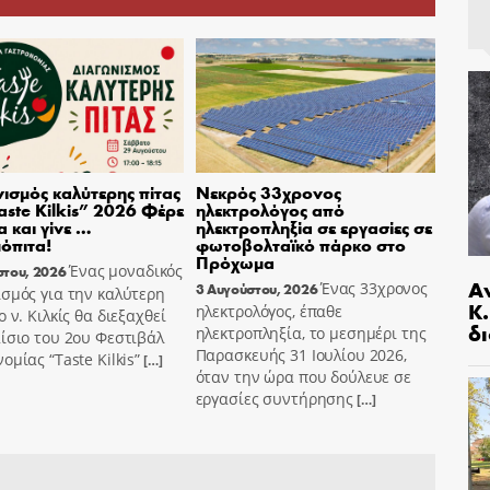
ισμός καλύτερης πίτας
Νεκρός 33χρονος
aste Kilkis” 2026 Φέρε
ηλεκτρολόγος από
α και γίνε …
ηλεκτροπληξία σε εργασίες σε
όπιτα!
φωτοβολταϊκό πάρκο στο
Πρόχωμα
Ένας μοναδικός
στου, 2026
Α
Ένας 33χρονος
3 Αυγούστου, 2026
σμός για την καλύτερη
Κ
ηλεκτρολόγος, έπαθε
ο ν. Κιλκίς θα διεξαχθεί
δι
ηλεκτροπληξία, το μεσημέρι της
ίσιο του 2ου Φεστιβάλ
Παρασκευής 31 Ιουλίου 2026,
ομίας “Taste Kilkis”
[…]
όταν την ώρα που δούλευε σε
εργασίες συντήρησης
[…]