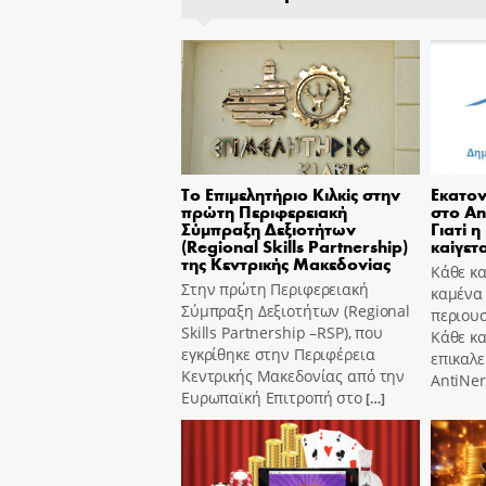
Το Επιμελητήριο Κιλκίς στην
Εκατον
πρώτη Περιφερειακή
στο An
Σύμπραξη Δεξιοτήτων
Γιατί η
(Regional Skills Partnership)
καίγετα
της Κεντρικής Μακεδονίας
Κάθε κα
Στην πρώτη Περιφερειακή
καμένα
Σύμπραξη Δεξιοτήτων (Regional
περιουσ
Skills Partnership –RSP), που
Κάθε κ
εγκρίθηκε στην Περιφέρεια
επικαλε
Κεντρικής Μακεδονίας από την
AntiNer
Ευρωπαϊκή Επιτροπή στο
[…]