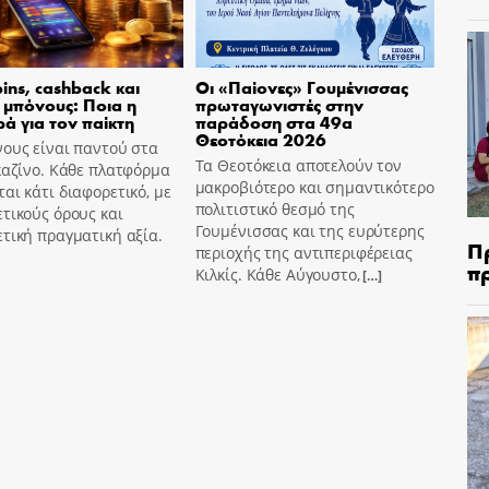
pins, cashback και
Οι «Παίονες» Γουμένισσας
 μπόνους: Ποια η
πρωταγωνιστές στην
ά για τον παίκτη
παράδοση στα 49α
Θεοτόκεια 2026
ους είναι παντού στα
Τα Θεοτόκεια αποτελούν τον
καζίνο. Κάθε πλατφόρμα
μακροβιότερο και σημαντικότερο
αι κάτι διαφορετικό, με
πολιτιστικό θεσμό της
τικούς όρους και
Γουμένισσας και της ευρύτερης
τική πραγματική αξία.
Π
περιοχής της αντιπεριφέρειας
π
Κιλκίς. Κάθε Αύγουστο,
[…]