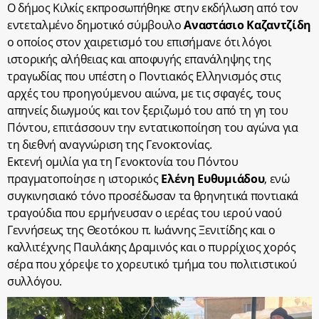
Ο δήμος Κιλκίς εκπροσωπήθηκε στην εκδήλωση από τον
εντεταλμένο δημοτικό σύμβουλο
Αναστάσιο Καζαντζίδη
ο οποίος στον χαιρετισμό του επισήμανε ότι λόγοι
ιστορικής αλήθειας και αποφυγής επανάληψης της
τραγωδίας που υπέστη ο Ποντιακός Ελληνισμός στις
αρχές του προηγούμενου αιώνα, με τις σφαγές, τους
απηνείς διωγμούς και τον ξεριζωμό του από τη γη του
Πόντου, επιτάσσουν την εντατικοποίηση του αγώνα για
τη διεθνή αναγνώριση της Γενοκτονίας.
Εκτενή ομιλία για τη Γενοκτονία του Πόντου
πραγματοποίησε η ιστορικός
Ελένη Ευθυμιάδου
, ενώ
συγκινησιακό τόνο προσέδωσαν τα θρηνητικά ποντιακά
τραγούδια που ερμήνευσαν ο ιερέας του ιερού ναού
Γεννήσεως της Θεοτόκου π. Ιωάννης Ξενιτίδης και ο
καλλιτέχνης Παυλάκης Δραμινός και ο πυρρίχιος χορός
σέρα που χόρεψε το χορευτικό τμήμα του πολιτιστικού
συλλόγου.