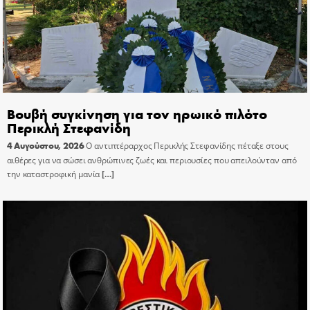
Βουβή συγκίνηση για τον ηρωικό πιλότο
Περικλή Στεφανίδη
4 Αυγούστου, 2026
Ο αντιπτέραρχος Περικλής Στεφανίδης πέταξε στους
αιθέρες για να σώσει ανθρώπινες ζωές και περιουσίες που απειλούνταν από
την καταστροφική μανία
[…]