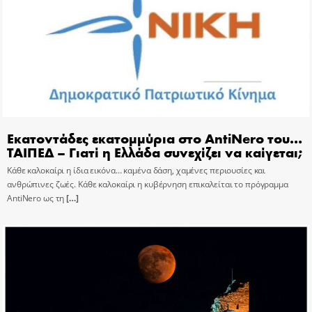
Εκατοντάδες εκατομμύρια στο AntiNero του…
ΤΑΙΠΕΔ – Γιατί η Ελλάδα συνεχίζει να καίγεται;
Κάθε καλοκαίρι η ίδια εικόνα… καμένα δάση, χαμένες περιουσίες και
ανθρώπινες ζωές. Κάθε καλοκαίρι η κυβέρνηση επικαλείται το πρόγραμμα
AntiNero ως τη
[…]