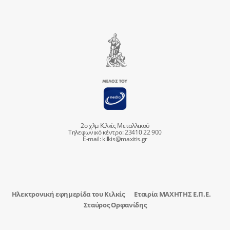
2ο χλμ Κιλκίς Μεταλλικού
Τηλεφωνικό κέντρο: 23410 22 900
E-mail:
kilkis@maxitis.gr
Ηλεκτρονική εφημερίδα του Κιλκίς
Εταιρία ΜΑΧΗΤΗΣ Ε.Π.Ε.
Σταύρος Ορφανίδης