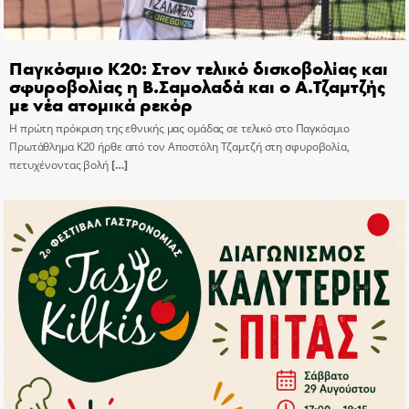
Παγκόσμιο Κ20: Στον τελικό δισκοβολίας και
σφυροβολίας η Β.Σαμολαδά και ο Α.Τζαμτζής
με νέα ατομικά ρεκόρ
Η πρώτη πρόκριση της εθνικής μας ομάδας σε τελικό στο Παγκόσμιο
Πρωτάθλημα Κ20 ήρθε από τον Αποστόλη Τζαμτζή στη σφυροβολία,
πετυχένοντας βολή
[…]