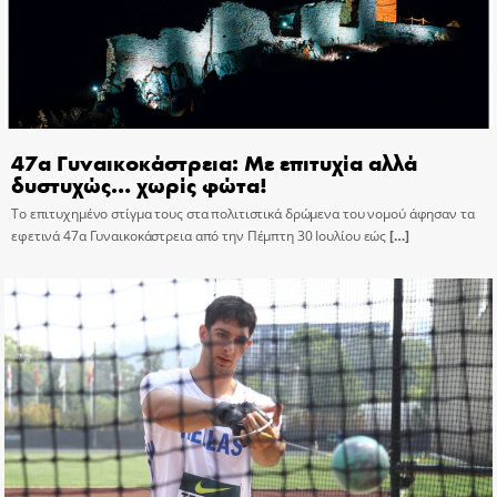
47α Γυναικοκάστρεια: Με επιτυχία αλλά
δυστυχώς… χωρίς φώτα!
Το επιτυχημένο στίγμα τους στα πολιτιστικά δρώμενα του νομού άφησαν τα
εφετινά 47α Γυναικοκάστρεια από την Πέμπτη 30 Ιουλίου εώς
[…]