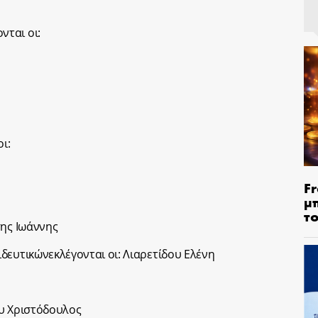
ται οι:
ι:
Fr
μ
τ
σης Ιωάννης
δευτικώνεκλέγονται οι: Λιαρετίδου Ελένη
ου Χριστόδουλος