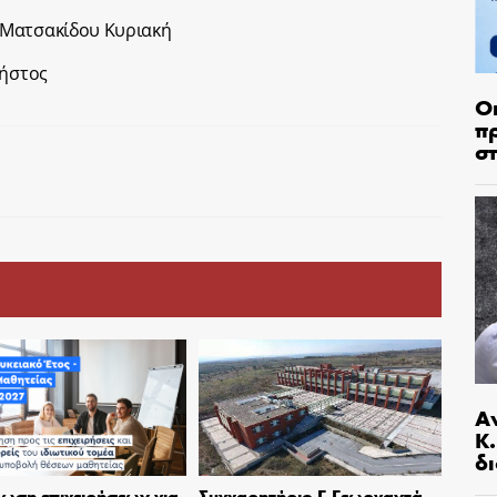
 Ματσακίδου Κυριακή
ρήστος
Ο
π
σ
Α
Κ
δι
ωση επιχειρήσεων για
Συγχαρητήριο Γ.Γεωργαντά