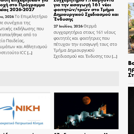
τοχή στο Πρόγραμμα
για την εισαγωγή 161 νέοι
είας 2026-2027
φοιτητών/τριών στο Τμήμα
Δημιουργικού Σχεδιασμού και
Το Επιμελητήριο
ου, 2026
Ένδυσης
 σε συνέχεια της
Θερμά
27 Ιουλίου, 2026
ωτικής εκδήλωσης που
συγχαρητήρια στους 161 νέους
τοποιήθηκε από το
φοιτητές και φοιτήτριες που
ίο Παιδείας,
πέτυχαν την εισαγωγή τους στο
υμάτων και Αθλητισμού
Τμήμα Δημιουργικού
Ινστιτούτο ICC
[…]
Σχεδιασμού και Ένδυσης του
[…]
Β
η
Σ