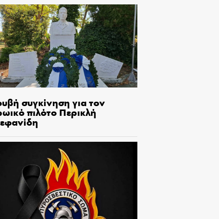
ουβή συγκίνηση για τον
ρωικό πιλότο Περικλή
τεφανίδη