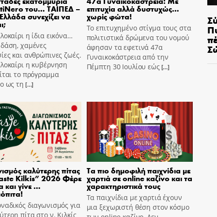
τάδες εκατομμύρια
47α Γυναικοκάστρεια: Με
tiNero του… ΤΑΙΠΕΔ –
επιτυχία αλλά δυστυχώς…
 Ελλάδα συνεχίζει να
χωρίς φώτα!
Σ
ι;
Π
Το επιτυχημένο στίγμα τους στα
λοκαίρι η ίδια εικόνα…
π
πολιτιστικά δρώμενα του νομού
 δάση, χαμένες
Σ
άφησαν τα εφετινά 47α
ίες και ανθρώπινες ζωές.
Γυναικοκάστρεια από την
αλοκαίρι η κυβέρνηση
Πέμπτη 30 Ιουλίου εώς
[…]
ίται το πρόγραμμα
o ως τη
[…]
ισμός καλύτερης πίτας
Τα πιο δημοφιλή παιχνίδια με
aste Kilkis” 2026 Φέρε
χαρτιά σε online καζίνο και τα
α και γίνε …
χαρακτηριστικά τους
όπιτα!
Τα παιχνίδια με χαρτιά έχουν
ναδικός διαγωνισμός για
μια ξεχωριστή θέση στον κόσμο
ύτερη πίτα στο ν. Κιλκίς
των online καζίνο. Δεν