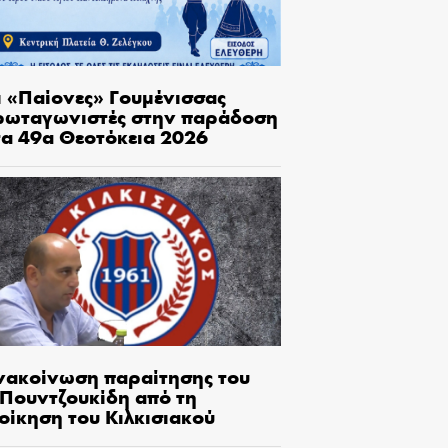
ι «Παίονες» Γουμένισσας
ρωταγωνιστές στην παράδοση
τα 49α Θεοτόκεια 2026
νακοίνωση παραίτησης του
.Πουντζουκίδη από τη
οίκηση του Κιλκισιακού