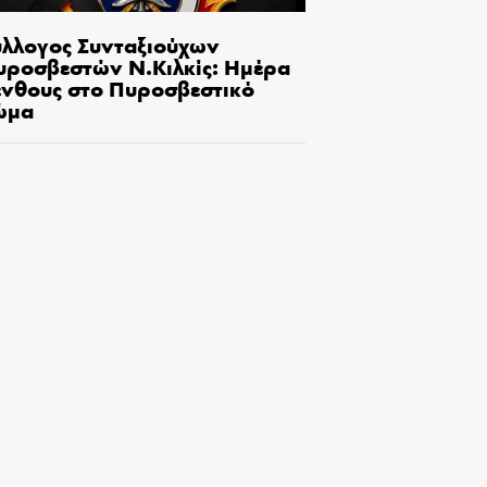
ύλλογος Συνταξιούχων
υροσβεστών Ν.Κιλκίς: Ημέρα
ένθους στο Πυροσβεστικό
ώμα