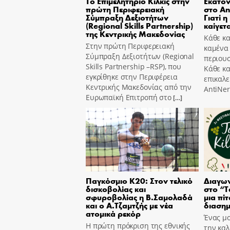
Το Επιμελητήριο Κιλκίς στην
Εκατον
πρώτη Περιφερειακή
στο An
Σύμπραξη Δεξιοτήτων
Γιατί η
(Regional Skills Partnership)
καίγετα
της Κεντρικής Μακεδονίας
Κάθε κα
Στην πρώτη Περιφερειακή
καμένα
Σύμπραξη Δεξιοτήτων (Regional
περιουσ
Skills Partnership –RSP), που
Κάθε κ
εγκρίθηκε στην Περιφέρεια
επικαλε
Κεντρικής Μακεδονίας από την
AntiNer
Ευρωπαϊκή Επιτροπή στο
[…]
Παγκόσμιο Κ20: Στον τελικό
Διαγων
δισκοβολίας και
στο “T
σφυροβολίας η Β.Σαμολαδά
μια πίτ
και ο Α.Τζαμτζής με νέα
διασημ
ατομικά ρεκόρ
Ένας μο
Η πρώτη πρόκριση της εθνικής
την καλ