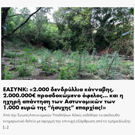
ΕΑΣΥΝΚ: «2.000 δενδρύλλια κάνναβης,
2.000.000€ προσδοκώμενο όφελος… και η
ηχηρή απάντηση των Αστυνομικών των
1.000 ευρώ της “ήσυχης” επαρχίας!»
Από την Ένωση Αστυνομικών Υπαλλήλων Κιλκίς εκδόθηκε το ακόλουθο
ενημερωτικό δελτίο με αφορμή την επιτυχή εξάρθρωση από το τμήμα Δίωξης
[…]