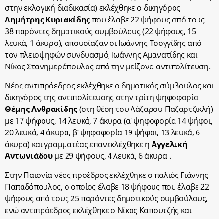
στην εκλογική διαδικασία) εκλέχθηκε ο δικηγόρος
Δημήτρης Κυριακίδης
που έλαβε 22 ψήφους από τους
38 παρόντες δημοτικούς συμβούλους (22 ψήφους, 15
λευκά, 1 άκυρο), απουσίαζαν οι Ιωάννης Τσογγίδης από
τον πλειοψηφών συνδυασμό, Ιωάννης Αμανατίδης και
Νίκος Στανημερόπουλος από την μείζονα αντιπολίτευση.
Νέος αντιπρόεδρος εκλέχθηκε ο δημοτικός σύμβουλος και
δικηγόρος της αντιπολίτευσης στην τρίτη ψηφοφορία
Θέμης Ανθρακίδης
(στη θέση του Λάζαρου Παζαρτζικλή)
με 17 ψήφους, 14 λευκά, 7 άκυρα (α’ ψηφοφορία 14 ψήφοι,
20 λευκά, 4 άκυρα, β’ ψηφοφορία 19 ψήφοι, 13 λευκά, 6
άκυρα) και γραμματέας επανεκλέχθηκε η
Αγγελική
Αντωνιάδου
με 29 ψήφους, 4 λευκά, 6 άκυρα .
Στην Παιονία νέος προέδρος εκλέχθηκε ο παλιός Γιάννης
Παπαδόπουλος, ο οποίος έλαβε 18 ψήφους που έλαβε 22
ψήφους από τους 25 παρόντες δημοτικούς συμβούλους,
ενώ αντιπρόεδρος εκλέχθηκε ο Νίκος Καπουτζής και