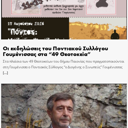
Οι εκδηλώσεις του Ποντιακού Συλλόγου
Γουμένισσας στα “49 Θεοτοκεία”
Στα πλαίσια των 49 Θεοτοκείων του δήμου Παιονίας που πραγματοποιούνται
στη Γουμένισσα ο Ποντιακός Σύλλογος “ο Διογένης ο Σινωπεύς” Γουμένισσας
[…]