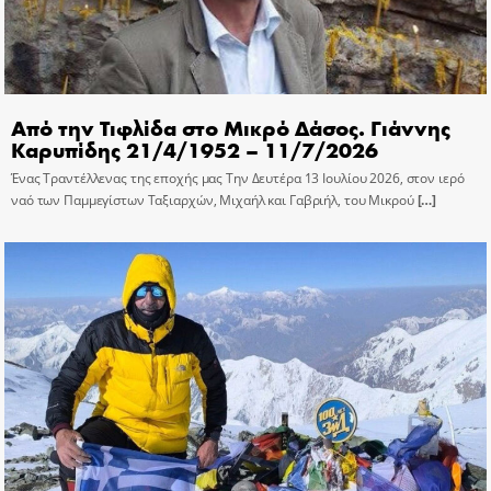
Από την Τιφλίδα στο Μικρό Δάσος. Γιάννης
Καρυπίδης 21/4/1952 – 11/7/2026
Ένας Τραντέλλενας της εποχής μας Την Δευτέρα 13 Ιουλίου 2026, στον ιερό
ναό των Παμμεγίστων Ταξιαρχών, Μιχαήλ και Γαβριήλ, του Μικρού
[…]