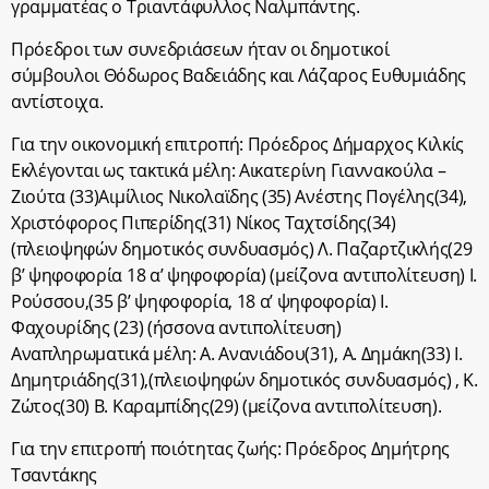
γραμματέας ο Τριαντάφυλλος Ναλμπάντης.
Πρόεδροι των συνεδριάσεων ήταν οι δημοτικοί
σύμβουλοι Θόδωρος Βαδειάδης και Λάζαρος Ευθυμιάδης
αντίστοιχα.
Για την οικονομική επιτροπή: Πρόεδρος Δήμαρχος Κιλκίς
Εκλέγονται ως τακτικά μέλη: Αικατερίνη Γιαννακούλα –
Ζιούτα (33)Αιμίλιος Νικολαϊδης (35) Ανέστης Πογέλης(34),
Χριστόφορος Πιπερίδης(31) Νίκος Ταχτσίδης(34)
(πλειοψηφών δημοτικός συνδυασμός) Λ. Παζαρτζικλής(29
β’ ψηφοφορία 18 α’ ψηφοφορία) (μείζονα αντιπολίτευση) Ι.
Ρούσσου,(35 β’ ψηφοφορία, 18 α’ ψηφοφορία) Ι.
Φαχουρίδης (23) (ήσσονα αντιπολίτευση)
Αναπληρωματικά μέλη: Α. Ανανιάδου(31), Α. Δημάκη(33) Ι.
Δημητριάδης(31),(πλειοψηφών δημοτικός συνδυασμός) , Κ.
Ζώτος(30) Β. Καραμπίδης(29) (μείζονα αντιπολίτευση).
Για την επιτροπή ποιότητας ζωής: Πρόεδρος Δημήτρης
Τσαντάκης