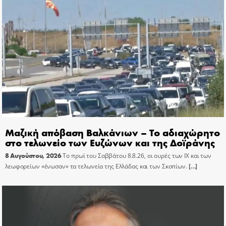
Μαζική απόβαση Βαλκάνιων – Το αδιαχώρητο
στο τελωνείο των Ευζώνων και της Δοϊράνης
8 Αυγούστου, 2026
Το πρωί του Σαββάτου 8.8.26, οι ουρές των ΙΧ και των
λεωφορείων «ένωσαν» τα τελωνεία της Ελλάδας και των Σκοπίων.
[…]