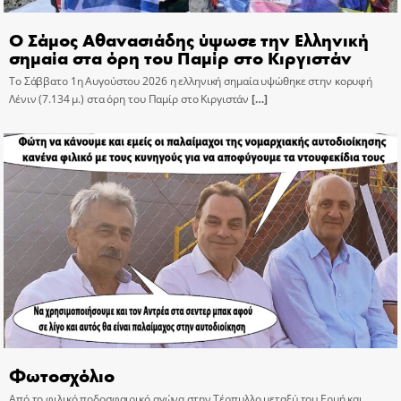
Ο Σάμος Αθανασιάδης ύψωσε την Ελληνική
σημαία στα όρη του Παμίρ στο Κιργιστάν
Το Σάββατο 1η Αυγούστου 2026 η ελληνική σημαία υψώθηκε στην κορυφή
Λένιν (7.134 μ.) στα όρη του Παμίρ στο Κιργιστάν
[…]
Φωτοσχόλιο
Από το φιλικό ποδοσφαιρικό αγώνα στην Τέρπυλλο μεταξύ του Ερμή και