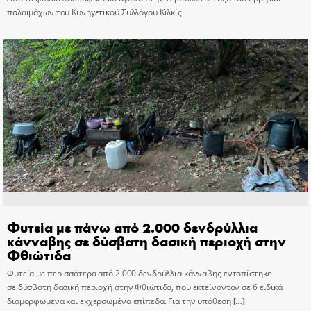
παλαιμάχων του Κυνηγετικού Συλλόγου Κιλκίς
Φυτεία με πάνω από 2.000 δενδρύλλια
κάνναβης σε δύσβατη δασική περιοχή στην
Φθιώτιδα
Φυτεία με περισσότερα από 2.000 δενδρύλλια κάνναβης εντοπίστηκε
σε δύσβατη δασική περιοχή στην Φθιώτιδα, που εκτείνονταν σε 6 ειδικά
διαμορφωμένα και εκχερσωμένα επίπεδα. Για την υπόθεση
[…]