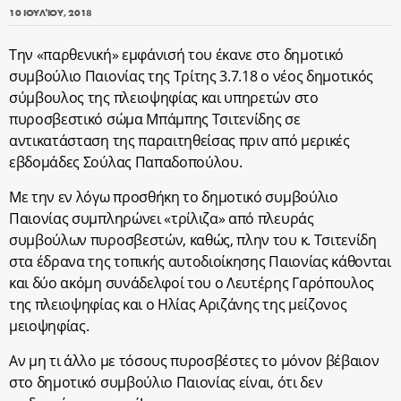
10 ΙΟΥΛΊΟΥ, 2018
Την «παρθενική» εμφάνισή του έκανε στο δημοτικό
συμβούλιο Παιονίας της Τρίτης 3.7.18 ο νέος δημοτικός
σύμβουλος της πλειοψηφίας και υπηρετών στο
πυροσβεστικό σώμα Μπάμπης Τσιτενίδης σε
αντικατάσταση της παραιτηθείσας πριν από μερικές
εβδομάδες Σούλας Παπαδοπούλου.
Με την εν λόγω προσθήκη το δημοτικό συμβούλιο
Παιονίας συμπληρώνει «τρίλιζα» από πλευράς
συμβούλων πυροσβεστών, καθώς, πλην του κ. Τσιτενίδη
στα έδρανα της τοπικής αυτοδιοίκησης Παιονίας κάθονται
και δύο ακόμη συνάδελφοί του ο Λευτέρης Γαρόπουλος
της πλειοψηφίας και ο Ηλίας Αριζάνης της μείζονος
μειοψηφίας.
Αν μη τι άλλο με τόσους πυροσβέστες το μόνον βέβαιον
στο δημοτικό συμβούλιο Παιονίας είναι, ότι δεν