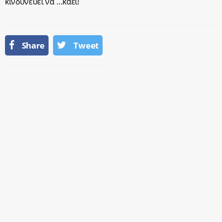
κινδυνεύει να …καεί!
Share
Tweet