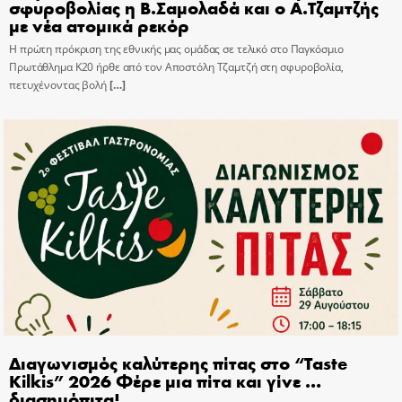
σφυροβολίας η Β.Σαμολαδά και ο Α.Τζαμτζής
με νέα ατομικά ρεκόρ
Η πρώτη πρόκριση της εθνικής μας ομάδας σε τελικό στο Παγκόσμιο
Πρωτάθλημα Κ20 ήρθε από τον Αποστόλη Τζαμτζή στη σφυροβολία,
πετυχένοντας βολή
[…]
Διαγωνισμός καλύτερης πίτας στο “Taste
Kilkis” 2026 Φέρε μια πίτα και γίνε …
διασημόπιτα!