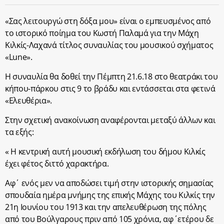
«Σας λειτουργώ στη δόξα μου» είναι ο εμπευσμένος από
το ιστορικό ποίημα του Κωστή Παλαμά για την Μάχη
Κιλκίς-Λαχανά τίτλος συναυλίας του μουσικού σχήματος
«Lune».
Η συναυλία θα δοθεί την Πέμπτη 21.6.18 στο θεατράκι του
κήπου-πάρκου στις 9 το βράδυ και εντάσσεται στα φετινά
«Ελευθέρια».
Στην σχετική ανακοίνωση αναφέρονται μεταξύ άλλων και
τα εξής:
« H κεντρική αυτή μουσική εκδήλωση του δήμου Κιλκίς
έχει φέτος διττό χαρακτήρα.
Αφ΄ ενός μεν να αποδώσει τιμή στην ιστορικής σημασίας
σπουδαία ημέρα μνήμης της επικής Μάχης του Κιλκίς την
21η Ιουνίου του 1913 και την απελευθέρωση της πόλης
από του Βούλγαρους πριν από 105 χρόνια, αφ΄ετέρου δε