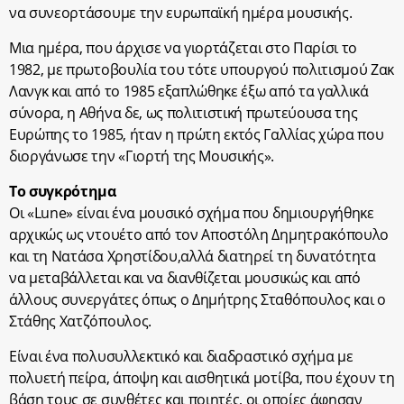
να συνεορτάσουμε την ευρωπαϊκή ημέρα μουσικής.
Μια ημέρα, που άρχισε να γιορτάζεται στο Παρίσι το
1982, με πρωτοβουλία του τότε υπουργού πολιτισμού Ζακ
Λανγκ και από το 1985 εξαπλώθηκε έξω από τα γαλλικά
σύνορα, η Αθήνα δε, ως πολιτιστική πρωτεύουσα της
Ευρώπης το 1985, ήταν η πρώτη εκτός Γαλλίας χώρα που
διοργάνωσε την «Γιορτή της Μουσικής».
Το συγκρότημα
Οι «Lune» είναι ένα μουσικό σχήμα που δημιουργήθηκε
αρχικώς ως ντουέτο από τον Αποστόλη Δημητρακόπουλο
και τη Νατάσα Χρηστίδου,αλλά διατηρεί τη δυνατότητα
να μεταβάλλεται και να διανθίζεται μουσικώς και από
άλλους συνεργάτες όπως ο Δημήτρης Σταθόπουλος και ο
Στάθης Χατζόπουλος.
Είναι ένα πολυσυλλεκτικό και διαδραστικό σχήμα με
πολυετή πείρα, άποψη και αισθητικά μοτίβα, που έχουν τη
βάση τους σε συνθέτες και ποιητές, οι οποίες άφησαν