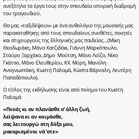
ανεξίτηλα τα έργα τους στην σπουδαία ιστορική διαδρομή
του τραγουδιού.
Θα μας «ταξιδέψουν» με ένα ανθολόγιο της μουσικής μας
παρακαταθήκης από τους σπουδαίους συνθέτες, ποιητές
και στιχουργούς της Ελληνικής μας παιδείας…(Μίκη
Θεοδωράκη, Μάνο Χατζιδάκι, Γιάννη Μαρκόπουλο,
Σταύρο Ξαρχάκο, Δήμο Μούτση, Μάνο Λοίζο, Νίκο
Γκάτσο, Μάνο Ελευθερίου, ΚΧ. Μύρη, Μανόλη
Αναγνωστάκη, Κωστή Παλαμά, Κώστα Βάρναλη, Λευτέρη
Παπαδόπουλο).
Ο τίτλος της εκδήλωσης είναι από ποίημα του Κωστή
Παλαμά
«Πνοές κι αν πλανάσθε σ’ άλλη ζωή,
λείψανα κι αν κοιμάσθε,
σας λειτουργώ στη δόξα μου,
μακαρισμένοι νά ’στε»