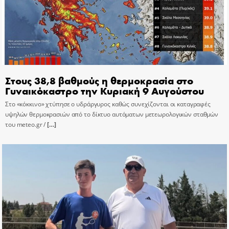
Στους 38,8 βαθμούς η θερμοκρασία στο
Γυναικόκαστρο την Κυριακή 9 Αυγούστου
Στο «κόκκινο» χτύπησε ο υδράργυρος καθώς συνεχίζονται οι καταγραφές
υψηλών θερμοκρασιών από το δίκτυο αυτόματων μετεωρολογικών σταθμών
του meteo.gr /
[…]