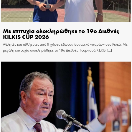
Με επιτυχία ολοκληρώθηκε το 19ο Διεθνές
KILKIS CUP 2026
Αθλητές και αθλήτριες από 9 χώρες έδωσαν δυναμικό «παρών» στο Κιλκίς Με
μεγάλη επιτυχία ολοκληρώθηκε το 19ο Διεθνές Τουρνουά KILKIS
[…]