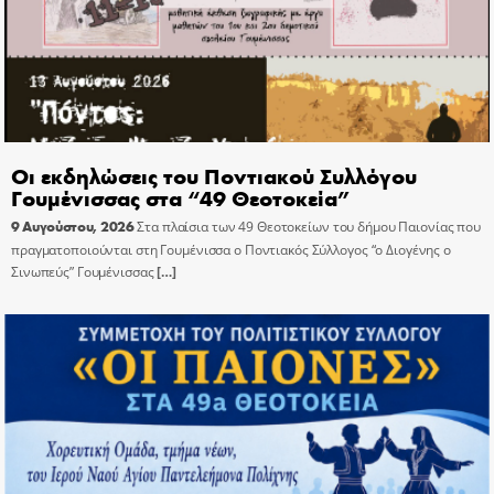
Οι εκδηλώσεις του Ποντιακού Συλλόγου
Γουμένισσας στα “49 Θεοτοκεία”
9 Αυγούστου, 2026
Στα πλαίσια των 49 Θεοτοκείων του δήμου Παιονίας που
πραγματοποιούνται στη Γουμένισσα ο Ποντιακός Σύλλογος “ο Διογένης ο
Σινωπεύς” Γουμένισσας
[…]