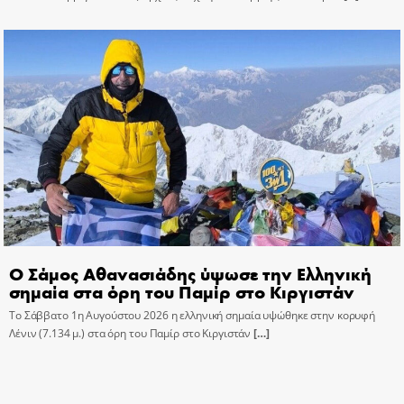
Ο Σάμος Αθανασιάδης ύψωσε την Ελληνική
σημαία στα όρη του Παμίρ στο Κιργιστάν
Το Σάββατο 1η Αυγούστου 2026 η ελληνική σημαία υψώθηκε στην κορυφή
Λένιν (7.134 μ.) στα όρη του Παμίρ στο Κιργιστάν
[…]