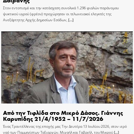
Στον εντοπισμό και την κατάσχεση συνολικά 1.296 φιαλών παράνομου
ψυκτικού υγρού (φρέον) προχώρησαν οι τελωνειακοί ελεγκτές της
Ανεξάρτητης Αρχής Δημοσίων Εσόδων,
[…]
Από την Τιφλίδα στο Μικρό Δάσος. Γιάννης
Καρυπίδης 21/4/1952 – 11/7/2026
Ένας Τραντέλλενας της εποχής μας Την Δευτέρα 13 Ιουλίου 2026, στον ιερό
ναό των Παμμεγίστων Ταξιαρχών, Μιχαήλ και Γαβριήλ, του Μικρού
[…]