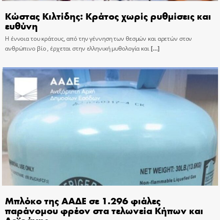
Κώστας Κιλτίδης: Κράτος χωρίς ρυθμίσεις και
ευθύνη
Η έννοια του κράτους, από την γέννηση των θεσμών και αρετών στον
ανθρώπινο βίο , έρχεται στην ελληνική μυθολογία και
[…]
Μπλόκο της ΑΑΔΕ σε 1.296 φιάλες
παράνομου φρέον στα τελωνεία Κήπων και
Δοϊράνης