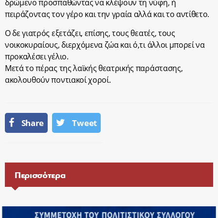
δρώμενο προσπαθώντας να κλέψουν τη νύφη, ή
πειράζοντας τον γέρο και την γραία αλλά και το αντίθετο.
Ο δε γιατρός εξετάζει, επίσης, τους θεατές, τους
νοικοκυραίους, διερχόμενα ζώα και ό,τι άλλοι μπορεί να
προκαλέσει γέλιο.
Μετά το πέρας της λαϊκής θεατρικής παράστασης,
ακολουθούν ποντιακοί χοροί.
Share
Tweet
Περισσότερα