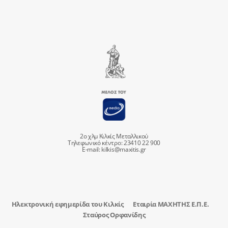
2ο χλμ Κιλκίς Μεταλλικού
Τηλεφωνικό κέντρο: 23410 22 900
E-mail:
kilkis@maxitis.gr
Ηλεκτρονική εφημερίδα του Κιλκίς
Εταιρία ΜΑΧΗΤΗΣ Ε.Π.Ε.
Σταύρος Ορφανίδης