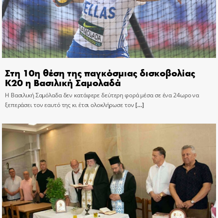
Στη 10η θέση της παγκόσμιας δισκοβολίας
Κ20 η Βασιλική Σαμολαδά
Η Βασιλική Σαμόλαδα δεν κατάφερε δεύτερη φορά μέσα σε ένα 24ωρο να
ξεπεράσει τον εαυτό της κι έτσι ολοκλήρωσε τον
[…]