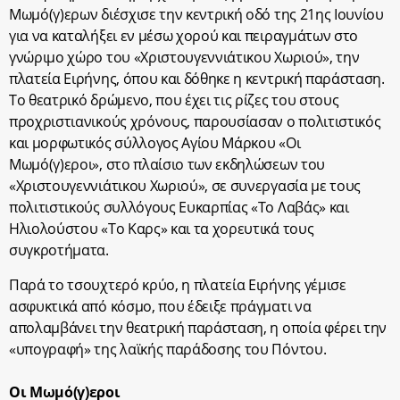
Μωμό(γ)ερων διέσχισε την κεντρική οδό της 21ης Ιουνίου
για να καταλήξει εν μέσω χορού και πειραγμάτων στο
γνώριμο χώρο του «Χριστουγεννιάτικου Χωριού», την
πλατεία Ειρήνης, όπου και δόθηκε η κεντρική παράσταση.
Το θεατρικό δρώμενο, που έχει τις ρίζες του στους
προχριστιανικούς χρόνους, παρουσίασαν ο πολιτιστικός
και μορφωτικός σύλλογος Αγίου Μάρκου «Οι
Μωμό(γ)εροι», στο πλαίσιο των εκδηλώσεων του
«Χριστουγεννιάτικου Χωριού», σε συνεργασία με τους
πολιτιστικούς συλλόγους Ευκαρπίας «Το Λαβάς» και
Ηλιολούστου «Το Καρς» και τα χορευτικά τους
συγκροτήματα.
Παρά το τσουχτερό κρύο, η πλατεία Ειρήνης γέμισε
ασφυκτικά από κόσμο, που έδειξε πράγματι να
απολαμβάνει την θεατρική παράσταση, η οποία φέρει την
«υπογραφή» της λαϊκής παράδοσης του Πόντου.
Οι Μωμό(γ)εροι