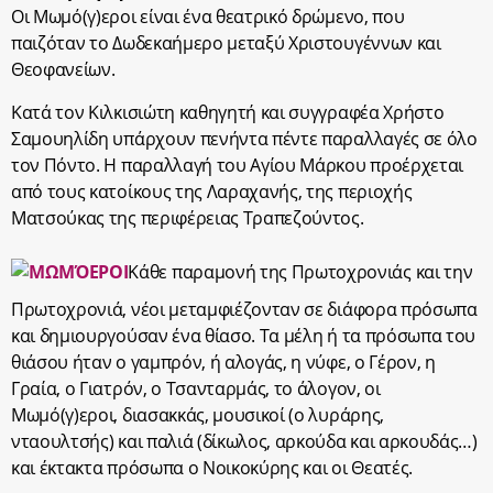
Οι Μωμό(γ)εροι είναι ένα θεατρικό δρώμενο, που
παιζόταν το Δωδεκαήμερο μεταξύ Χριστουγέννων και
Θεοφανείων.
Κατά τον Κιλκισιώτη καθηγητή και συγγραφέα Χρήστο
Σαμουηλίδη υπάρχουν πενήντα πέντε παραλλαγές σε όλο
τον Πόντο. Η παραλλαγή του Αγίου Μάρκου προέρχεται
από τους κατοίκους της Λαραχανής, της περιοχής
Ματσούκας της περιφέρειας Τραπεζούντος.
Κάθε παραμονή της Πρωτοχρονιάς και την
Πρωτοχρονιά, νέοι μεταμφιέζονταν σε διάφορα πρόσωπα
και δημιουργούσαν ένα θίασο. Τα μέλη ή τα πρόσωπα του
θιάσου ήταν ο γαμπρόν, ή αλογάς, η νύφε, ο Γέρον, η
Γραία, ο Γιατρόν, ο Τσανταρμάς, το άλογον, οι
Μωμό(γ)εροι, διασακκάς, μουσικοί (ο λυράρης,
νταουλτσής) και παλιά (δίκωλος, αρκούδα και αρκουδάς…)
και έκτακτα πρόσωπα ο Νοικοκύρης και οι Θεατές.