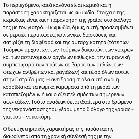
Το περιεχόμενο, κατά κανόνα είναι κωμικό και η
παράσταση χαρακτηρίζεται ως κωμωδία. Στοιχείο της
κωμωδίας είναι και η παρανόηση της γραίας στο διάλογό
της με τον γιατρό. Η κωμωδία, όμως, αυτή, προσλαμβάνει
σε μερικές περιπτώσεις κοινωνικές διαστάσεις και
σατιρίζει τη διαφθορά και της αυταρχικότητα (τότε των
Τούρκων αρχόντων, των Τούρκων δικαστών, των γιατρών
και των αστυνομικών οργάνων καθώς και την τυραννική
συμπεριφορά των πρώτων σε βάρος των απλών, των
φτωχών ανθρώπων και ραγιάδων) και τώρα όλων αυτών
στην Πατρίδα μας. Η αντίδραση σ’ όλα αυτά είναι η
κοροϊδία και τα κωμικά καμώματα από τη μεριά των
καταπιεζομένων ή και ο εξευτελισμός των σημερινών
αφεντάδων. Τούτο αναδεικνύεται ιδιαίτερα στο δρώμενο
της νεκρανάστασης του γέρου με το διάλογο της γραίας –
γιατρού – νοικοκύρη.
Ο δε ευχετηριακός χαρακτήρας της παράστασης
διαφαίνεται από τη χρονική σύνδεσή της με την