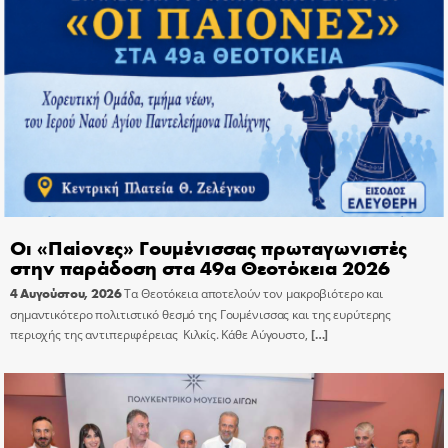
Οι «Παίονες» Γουμένισσας πρωταγωνιστές
στην παράδοση στα 49α Θεοτόκεια 2026
4 Αυγούστου, 2026
Τα Θεοτόκεια αποτελούν τον μακροβιότερο και
σημαντικότερο πολιτιστικό θεσμό της Γουμένισσας και της ευρύτερης
περιοχής της αντιπεριφέρειας Κιλκίς. Κάθε Αύγουστο,
[…]