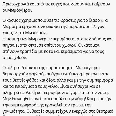
Πρωτοχρονιά και από τις ευχές που δίνουν και παίρνουν
οι Μωμό(γ)εροι.
Ο κόσμος χρησιμοποιούσε τις φράσεις για το θίασο «Τα
Μωμοέρα έρχουνταν» ενώ για την παράσταση έλεγαν
«παίζ ‘νε τα Μωμοέρα».
Η πομπή των Μωμογέρων περιφέρεται στους δρόμους και
πηγαίνει από σπίτι σε σπίτι του χωριού. Οι κάτοικοι
στήνουν τραπέζια με ποτά και κεράσματα για να τους
υποδεχθούν.
Σε όλη τη διάρκεια της παράστασης οι Μωμό(γ)εροι
δημιουργούν φοβερή και άγρια εντύπωση προκαλώντας
τους θεατές φόβος και δέος, αλλά και με την συμπεριφορά
και τα πειράγματά τους γέλιο. Είναι ανήσυχοι και σε
πλήρη επιφυλακή και περιφέρονται γύρω από την νύφη.
Μην διανοηθεί κανείς και αρπάξει την νύφη! Και με αυτήν
την συμπεριφορά της προκαλεί τον έρωτα, την
γονιμότητα! Οι θεατές συμμετέχουν ενεργώς στο θεατρικό