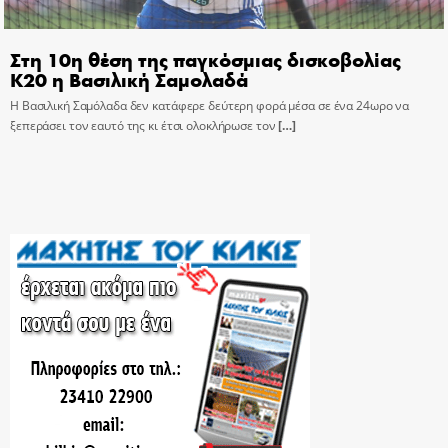
Στη 10η θέση της παγκόσμιας δισκοβολίας
Κ20 η Βασιλική Σαμολαδά
Η Βασιλική Σαμόλαδα δεν κατάφερε δεύτερη φορά μέσα σε ένα 24ωρο να
ξεπεράσει τον εαυτό της κι έτσι ολοκλήρωσε τον
[…]