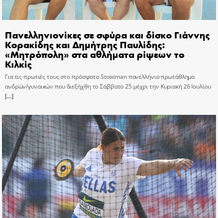
Πανελληνιονίκες σε σφύρα και δίσκο Γιάννης
Κορακίδης και Δημήτρης Παυλίδης:
«Μητρόπολη» στα αθλήματα ρίψεων το
Κιλκίς
Για τις πρωτιές τους στο πρόσφατο Stoiximan πανελλήνιο πρωτάθλημα
ανδρών/γυναικών που διεξήχθη το Σάββατο 25 μέχρι την Κυριακή 26 Ιουλίου
[…]