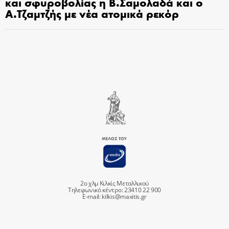
και σφυροβολίας η Β.Σαμολαδά και ο
Α.Τζαμτζής με νέα ατομικά ρεκόρ
2ο χλμ Κιλκίς Μεταλλικού
Τηλεφωνικό κέντρο: 23410 22 900
E-mail:
kilkis@maxitis.gr