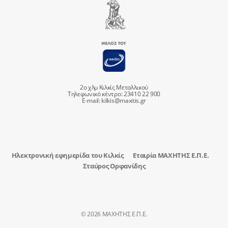
2ο χλμ Κιλκίς Μεταλλικού
Τηλεφωνικό κέντρο: 23410 22 900
E-mail:
kilkis@maxitis.gr
Ηλεκτρονική εφημερίδα του Κιλκίς
Εταιρία ΜΑΧΗΤΗΣ Ε.Π.Ε.
Σταύρος Ορφανίδης
© 2026 ΜΑΧΗΤΗΣ Ε.Π.Ε.