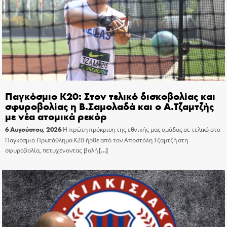
Παγκόσμιο Κ20: Στον τελικό δισκοβολίας και
σφυροβολίας η Β.Σαμολαδά και ο Α.Τζαμτζής
με νέα ατομικά ρεκόρ
6 Αυγούστου, 2026
Η πρώτη πρόκριση της εθνικής μας ομάδας σε τελικό στο
Παγκόσμιο Πρωτάθλημα Κ20 ήρθε από τον Αποστόλη Τζαμτζή στη
σφυροβολία, πετυχένοντας βολή
[…]