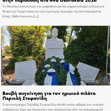
Τα Θεοτόκεια αποτελούν τον μακροβιότερο και σημαντικότερο πολιτιστικό
θεσμό της Γουμένισσας και της ευρύτερης περιοχής της αντιπεριφέρειας
Κιλκίς. Κάθε Αύγουστο,
[…]
Βουβή συγκίνηση για τον ηρωικό πιλότο
Περικλή Στεφανίδη
Ο αντιπτέραρχος Περικλής Στεφανίδης πέταξε στους αιθέρες για να σώσει
ανθρώπινες ζωές και περιουσίες που απειλούνταν από την καταστροφική