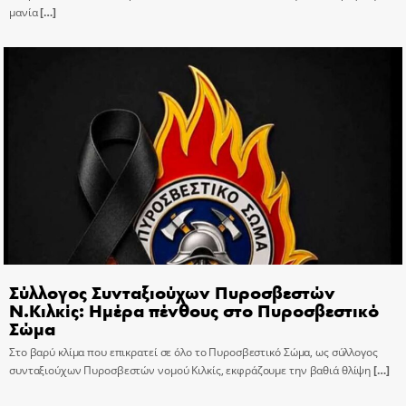
μανία
[…]
Σύλλογος Συνταξιούχων Πυροσβεστών
Ν.Κιλκίς: Ημέρα πένθους στο Πυροσβεστικό
Σώμα
Στο βαρύ κλίμα που επικρατεί σε όλο το Πυροσβεστικό Σώμα, ως σύλλογος
συνταξιούχων Πυροσβεστών νομού Κιλκίς, εκφράζουμε την βαθιά θλίψη
[…]