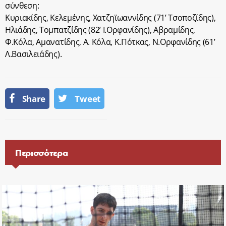
σύνθεση:
Κυριακίδης, Κελεμένης, Χατζηϊωαννίδης (71’ Τσοποζίδης),
Ηλιάδης, Τομπατζίδης (82’ Ι.Ορφανίδης), Αβραμίδης,
Φ.Κόλα, Αμανατίδης, Α. Κόλα, Κ.Πότκας, Ν.Ορφανίδης (61’
Λ.Βασιλειάδης).
Share
Tweet
Περισσότερα