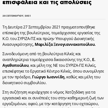
επισφάλεια και τις απολύσεις
30 ΣΕΠΤΕΜΒΡΊΟΥ, 2021
Τη Δευτέρα 27 Σεπτεμβρίου 2021 πραγματοποιήθηκε
επίσκεψη της βουλεύτριας, τομεάρχισσας εργασίας της
Κ.Ο. του ΣΥΡΙΖΑ-ΠΣ και πρώην Υπουργού Διοικητικής
Ανασυγκρότησης,
Μαριλίζα Ξενογιαννακοπούλου.
Συνοδευόμενη από τη βουλεύτρια Κιλκίς και
αναπληρώτρια τομεάρχισσα δικαιοσύνης της Κ.Ο.,
Ε.
Αγαθοπούλου
, και μέλη της ΝΕ του ΣΥΡΙΖΑ-ΠΣ Κιλκίς,
επισκέφτηκε το Εργατικό Κέντρο Κιλκίς, όπου συνομίλησε
με τον πρόεδρο,
Γιώργο Ιωαννίδη
, καθώς και μέλη του
διοικητικού συμβουλίου.
Στη συζήτηση κυριάρχησε ο νόμος Χατζηδάκη για τα
εργασιακά και οι συνέπειές του στην καθημερινή ζωή των
εργαζομένων, αφού, με την κατάργηση του οχταώρου,