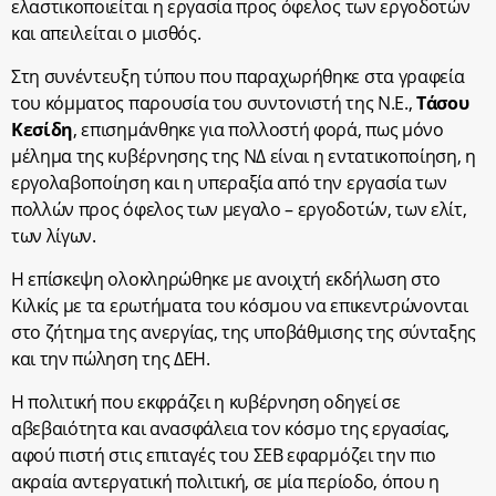
ελαστικοποιείται η εργασία προς όφελος των εργοδοτών
και απειλείται ο μισθός.
Στη συνέντευξη τύπου που παραχωρήθηκε στα γραφεία
του κόμματος παρουσία του συντονιστή της Ν.Ε.,
Τάσου
Κεσίδη
, επισημάνθηκε για πολλοστή φορά, πως μόνο
μέλημα της κυβέρνησης της ΝΔ είναι η εντατικοποίηση, η
εργολαβοποίηση και η υπεραξία από την εργασία των
πολλών προς όφελος των μεγαλο – εργοδοτών, των ελίτ,
των λίγων.
Η επίσκεψη ολοκληρώθηκε με ανοιχτή εκδήλωση στο
Κιλκίς με τα ερωτήματα του κόσμου να επικεντρώνονται
στο ζήτημα της ανεργίας, της υποβάθμισης της σύνταξης
και την πώληση της ΔΕΗ.
Η πολιτική που εκφράζει η κυβέρνηση οδηγεί σε
αβεβαιότητα και ανασφάλεια τον κόσμο της εργασίας,
αφού πιστή στις επιταγές του ΣΕΒ εφαρμόζει την πιο
ακραία αντεργατική πολιτική, σε μία περίοδο, όπου η