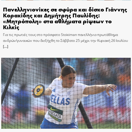
Πανελληνιονίκες σε σφύρα και δίσκο Γιάννης
Κορακίδης και Δημήτρης Παυλίδης:
«Μητρόπολη» στα αθλήματα ρίψεων το
Κιλκίς
Για τις πρωτιές τους στο πρόσφατο Stoiximan πανελλήνιο πρωτάθλημα
ανδρών/γυναικών που διεξήχθη το Σάββατο 25 μέχρι την Κυριακή 26 Ιουλίου
[…]