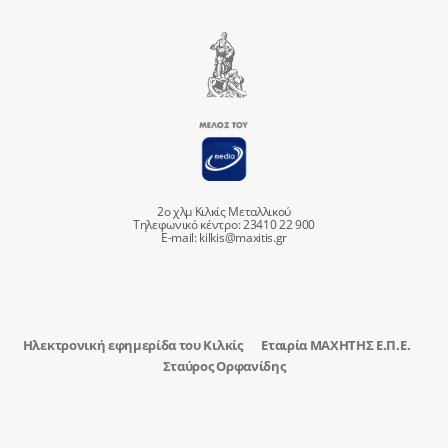
2ο χλμ Κιλκίς Μεταλλικού
Τηλεφωνικό κέντρο: 23410 22 900
E-mail:
kilkis@maxitis.gr
Ηλεκτρονική εφημερίδα του Κιλκίς
Εταιρία ΜΑΧΗΤΗΣ Ε.Π.Ε.
Σταύρος Ορφανίδης