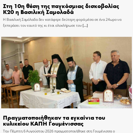
Στη 10η θέση της παγκόσμιας δισκοβολίας
Κ20 η Βασιλική Σαμολαδά
Η Βασιλική Σαμόλαδα δεν κατάφερε δεύτερη φορά μέσα σε ένα 24ωρο να
ξεπεράσει τον εαυτό της κι έτσι ολοκλήρωσε τον
[…]
Πραγματοποιήθηκαν τα εγκαίνια του
κυλικείου ΚΑΠΗ Γουμένισσας
Την Πέμπτη 6 Αυγούστου 2026 πραγματοποιήθηκε στη Γουμένισσα ο