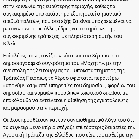
στην κοινωνία της ευρύτερης περιοχής, καθώς το
συγκεκριμένο υποκατάστημα εξυπηρετεί σημαντικό
αριθμό πολιτών, που στο εξής θα είναι υποχρεωμένοι να
μετακινούνται σε άλλες έδρες καταστημάτων της
συγκεκριμένης τράπεζας, με πλησιέστερη αυτήν του
Κιλκίς.
Επί πλέον, όπως τονίζουν κάτοικοι του Χέρσου στο
δημοσιογραφικό συγκρότημα του «Μαχητή», με την
αναστολή της λειτουργίας του υποκαταστήματος της
Τράπεζας Πειραιώς το Χέρσο υφίσταται περαιτέρω
«απογύμνωση» από υπηρεσίες του δημοσίου, φορέων του
δημοσίου και νομικών προσώπων ιδιωτικού δικαίου, με
επακόλουθο να εντείνεται η αίσθηση της εγκατάλειψης
και μαρασμού στην περιοχή.
Οι ίδιοι προσθέτουν και τον συναισθηματικό λόγο του ότι
το συγκεκριμένο κτίριο στέγαζε επί τέσσερις δεκαετίες την
Αγροτική Τράπεζα της Ελλάδος, που είχε ταυτισθεί με την