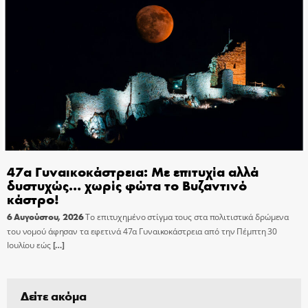
47α Γυναικοκάστρεια: Με επιτυχία αλλά
δυστυχώς… χωρίς φώτα το Βυζαντινό
κάστρο!
6 Αυγούστου, 2026
Το επιτυχημένο στίγμα τους στα πολιτιστικά δρώμενα
του νομού άφησαν τα εφετινά 47α Γυναικοκάστρεια από την Πέμπτη 30
Ιουλίου εώς
[…]
Δείτε ακόμα