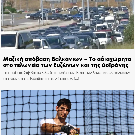
Μαζική απόβαση Βαλκάνιων – Το αδιαχώρητο
στο τελωνείο των Ευζώνων και της Δοϊράνης
Το πρωί του Σαββάτου 8.8.26, οι ουρές των ΙΧ και των λεωφορείων «ένωσαν»
τα τελωνεία της Ελλάδας και των Σκοπίων.
[…]