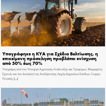
Υπογράφηκε η ΚΥΑ για Σχέδια Βελτίωσης, η
επικείμενη πρόσκληση προβλέπει ενίσχυση
από 50% έως 70%
Υπεγράφη από τον Υπουργό Αγροτικής Ανάπτυξης και Τροφίμων, Μαργαρίτη
Σχοινά, και τον Διοικητή της Ανεξάρτητης Αρχής Δημοσίων Εσόδων, Γιώργο
Πιτσιλή,
[…]