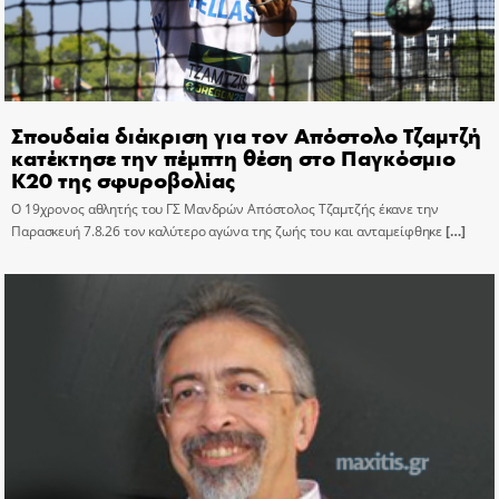
Σπουδαία διάκριση για τον Απόστολο Τζαμτζή
κατέκτησε την πέμπτη θέση στο Παγκόσμιο
Κ20 της σφυροβολίας
Ο 19χρονος αθλητής του ΓΣ Μανδρών Απόστολος Τζαμτζής έκανε την
Παρασκευή 7.8.26 τον καλύτερο αγώνα της ζωής του και ανταμείφθηκε
[…]