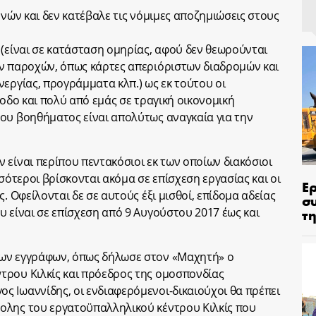
ηνών και δεν κατέβαλε τις νόμιμες αποζημιώσεις στους
 (είναι σε κατάσταση ομηρίας, αφού δεν θεωρούνται
ών παροχών, όπως κάρτες απεριόριστων διαδρομών και
εργίας, προγράμματα κλπ.) ως εκ τούτου οι
ξοδο και πολύ από εμάς σε τραγική οικονομική
ου βοηθήματος είναι απολύτως αναγκαία για την
 είναι περίπου πεντακόσιοι εκ των οποίων διακόσιοι
σσότεροι βρίσκονται ακόμα σε επίσχεση εργασίας και οι
Ε
. Οφείλονται δε σε αυτούς έξι μισθοί, επίδομα αδείας
σ
υ είναι σε επίσχεση από 9 Αυγούστου 2017 έως και
τη
των εγγράφων, όπως δήλωσε στον «Μαχητή» ο
τρου Κιλκίς και πρόεδρος της ομοσπονδίας
 Ιωαννίδης, οι ενδιαφερόμενοι-δικαιούχοι θα πρέπει
ολης του εργατοϋπαλληλικού κέντρου Κιλκίς που