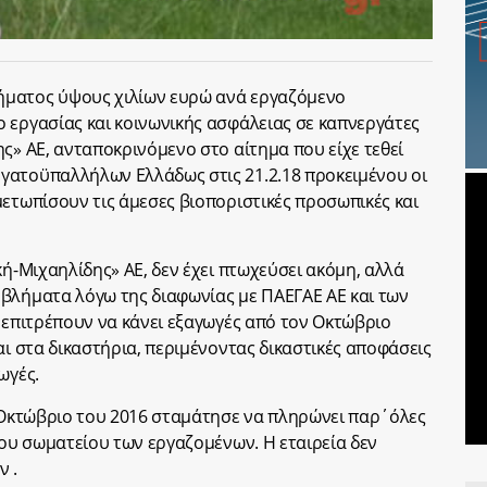
ήματος ύψους χιλίων ευρώ ανά εργαζόμενο
 εργασίας και κοινωνικής ασφάλειας σε καπνεργάτες
ς» ΑΕ, ανταποκρινόμενο στο αίτημα που είχε τεθεί
γατοϋπαλλήλων Ελλάδως στις 21.2.18 προκειμένου οι
μετωπίσουν τις άμεσες βιοποριστικές προσωπικές και
κή-Μιχαηλίδης» ΑΕ, δεν έχει πτωχεύσει ακόμη, αλλά
βλήματα λόγω της διαφωνίας με ΠΑΕΓΑΕ ΑΕ και των
ν επιτρέπουν να κάνει εξαγωγές από τον Οκτώβριο
αι στα δικαστήρια, περιμένοντας δικαστικές αποφάσεις
ωγές.
ν Οκτώβριο του 2016 σταμάτησε να πληρώνει παρ΄όλες
του σωματείου των εργαζομένων. Η εταιρεία δεν
ν .