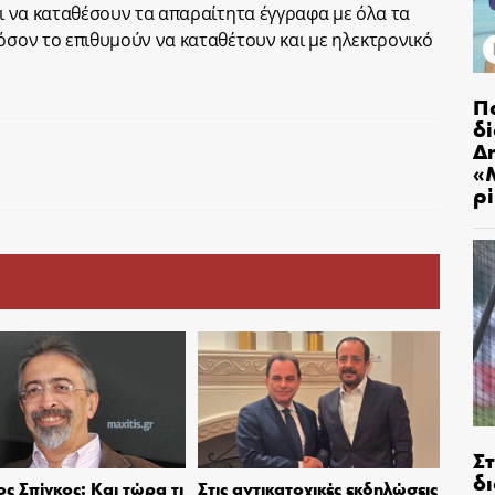
αι να καταθέσουν τα απαραίτητα έγγραφα με όλα τα
΄όσον το επιθυμούν να καταθέτουν και με ηλεκτρονικό
Π
δ
Δ
«
ρ
Σ
δ
ς Σπίγκος: Και τώρα τι
Στις αντικατοχικές εκδηλώσεις