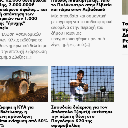
βης, 2.000.000€
το Πολύκαστρο στην Ελβετία
οκώμενο όφελος… και
και τώρα στον Λεβαδιακό
ή απάντηση των
Μία σπουδαία και σημαντική
ομικών των 1.000
μεταγραφή για τα ποδοσφαιρικά
Το
ης “ήσυχης”
ας!»
δεδομένα στην περιοχή του
π
δήμου Παιονίας
Δε
ν Ένωση Αστυνομικών
πραγματοποιήθηκε πριν από
Pa
ων Κιλκίς εκδόθηκε το
λίγες ημέρες, από
Μ
[…]
ο ενημερωτικό δελτίο με
 την επιτυχή εξάρθρωση
 τμήμα Δίωξης
[…]
φηκε η ΚΥΑ για
Σπουδαία διάκριση για τον
 Βελτίωσης, η
Απόστολο Τζαμτζή κατέκτησε
μενη πρόσκληση
την πέμπτη θέση στο
πει ενίσχυση από 50%
Παγκόσμιο Κ20 της
0%
σφυροβολίας