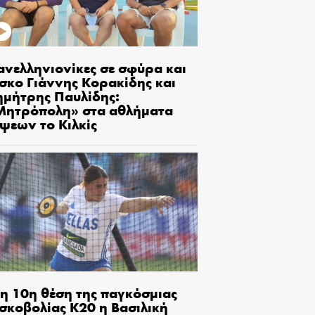
ανελληνιονίκες σε σφύρα και
ίσκο Γιάννης Κορακίδης και
ημήτρης Παυλίδης:
Μητρόπολη» στα αθλήματα
ίψεων το Κιλκίς
τη 10η θέση της παγκόσμιας
ισκοβολίας Κ20 η Βασιλική