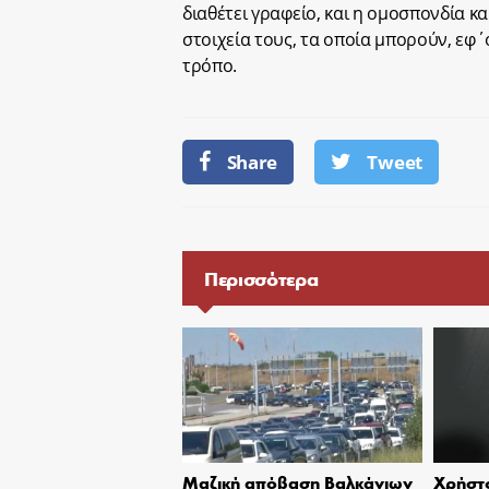
διαθέτει γραφείο, και η ομοσπονδία κ
στοιχεία τους, τα οποία μπορούν, εφ
τρόπο.
Share
Tweet
Περισσότερα
Μαζική απόβαση Βαλκάνιων
Χρήστο