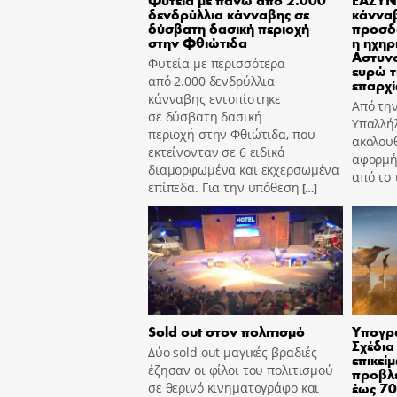
δενδρύλλια κάνναβης σε
κάννα
δύσβατη δασική περιοχή
προσδ
στην Φθιώτιδα
η ηχηρ
Αστυν
Φυτεία με περισσότερα
ευρώ τ
από 2.000 δενδρύλλια
επαρχί
κάνναβης εντοπίστηκε
Από τη
σε δύσβατη δασική
Υπαλλήλ
περιοχή στην Φθιώτιδα, που
ακόλουθ
εκτείνονταν σε 6 ειδικά
αφορμή
διαμορφωμένα και εκχερσωμένα
από το
επίπεδα. Για την υπόθεση
[…]
Sold out στον πολιτισμό
Υπογρά
Σχέδια
Δύο sold out μαγικές βραδιές
επικεί
έζησαν οι φίλοι του πολιτισμού
προβλέ
έως 7
σε θερινό κινηματογράφο και