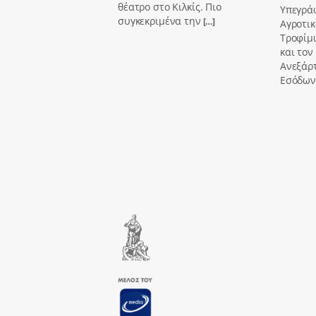
θέατρο στο Κιλκίς. Πιο
Υπεγρά
συγκεκριμένα την
[…]
Αγροτικ
Τροφίμ
και τον
Ανεξάρ
Εσόδων,