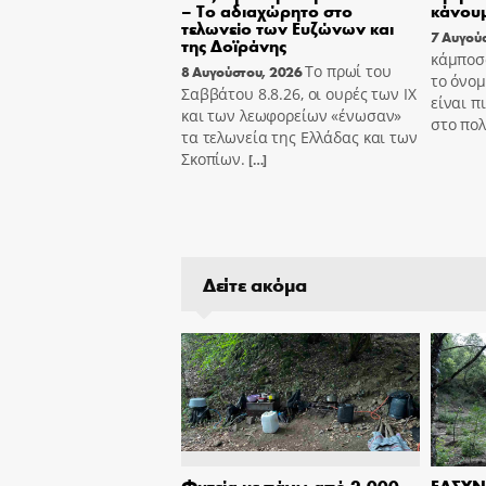
– Το αδιαχώρητο στο
κάνουμ
τελωνείο των Ευζώνων και
7 Αυγού
της Δοϊράνης
κάμποσο
Το πρωί του
8 Αυγούστου, 2026
το όνομ
Σαββάτου 8.8.26, οι ουρές των ΙΧ
είναι π
και των λεωφορείων «ένωσαν»
στο πολ
τα τελωνεία της Ελλάδας και των
Σκοπίων.
[…]
Δείτε ακόμα
Φυτεία με πάνω από 2.000
ΕΑΣΥΝ