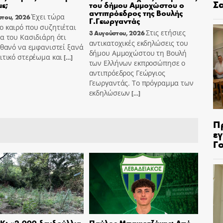
Σ
ε;
του δήμου Αμμοχώστου ο
αντιπρόεδρος της Βουλής
Έχει τώρα
στου, 2026
Γ.Γεωργαντάς
 καιρό που συζητιέται
Στις ετήσιες
3 Αυγούστου, 2026
α του Κασιδιάρη ότι
αντικατοχικές εκδηλώσεις του
ιθανό να εμφανιστεί ξανά
δήμου Αμμοχώστου τη Βουλή
ιτικό στερέωμα και
[…]
των Ελλήνων εκπροσώπησε ο
αντιπρόεδρος Γεώργιος
Γεωργαντάς. Το πρόγραμμα των
εκδηλώσεων
[…]
Π
ε
Γ
Κ: «2.000 δενδρύλλια
Παύλος Μπακιρτζάκης: Από