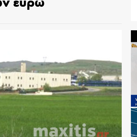
ων ευρώ