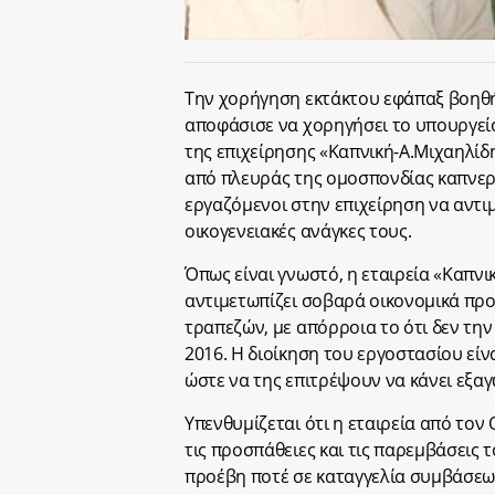
Την χορήγηση εκτάκτου εφάπαξ βοηθ
αποφάσισε να χορηγήσει το υπουργείο
της επιχείρησης «Καπνική-Α.Μιχαηλίδη
από πλευράς της ομοσπονδίας καπνερ
εργαζόμενοι στην επιχείρηση να αντι
οικογενειακές ανάγκες τους.
Όπως είναι γνωστό, η εταιρεία «Καπνι
αντιμετωπίζει σοβαρά οικονομικά προ
τραπεζών, με απόρροια το ότι δεν τη
2016. Η διοίκηση του εργοστασίου είν
ώστε να της επιτρέψουν να κάνει εξαγ
Υπενθυμίζεται ότι η εταιρεία από το
τις προσπάθειες και τις παρεμβάσεις 
προέβη ποτέ σε καταγγελία συμβάσεω