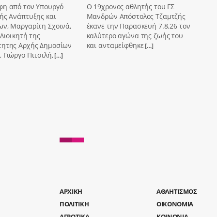
φη από τον Υπουργό
Ο 19χρονος αθλητής του ΓΣ
ής Ανάπτυξης και
Μανδρών Απόστολος Τζαμτζής
ων, Μαργαρίτη Σχοινά,
έκανε την Παρασκευή 7.8.26 τον
 Διοικητή της
καλύτερο αγώνα της ζωής του
τητης Αρχής Δημοσίων
και ανταμείφθηκε
[…]
 Γιώργο Πιτσιλή,
[…]
AΡΧΙΚΗ
ΑΘΛΗΤΙΣΜΟΣ
ΠΟΛΙΤΙΚΗ
ΟΙΚΟΝΟΜΙΑ
ΑΓΡΟΤΙΚΑ
ΚΟΙΝΩΝΙΑ