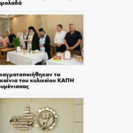
αμολαδά
ραγματοποιήθηκαν τα
γκαίνια του κυλικείου ΚΑΠΗ
ουμένισσας