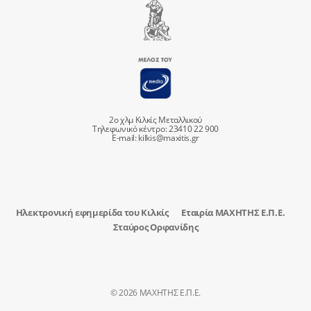
2ο χλμ Κιλκίς Μεταλλικού
Τηλεφωνικό κέντρο: 23410 22 900
E-mail:
kilkis@maxitis.gr
Ηλεκτρονική εφημερίδα του Κιλκίς
Εταιρία ΜΑΧΗΤΗΣ Ε.Π.Ε.
Σταύρος Ορφανίδης
© 2026 ΜΑΧΗΤΗΣ Ε.Π.Ε.