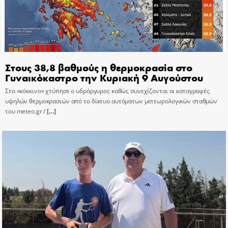
Στους 38,8 βαθμούς η θερμοκρασία στο
Γυναικόκαστρο την Κυριακή 9 Αυγούστου
Στο «κόκκινο» χτύπησε ο υδράργυρος καθώς συνεχίζονται οι καταγραφές
υψηλών θερμοκρασιών από το δίκτυο αυτόματων μετεωρολογικών σταθμών
του meteo.gr /
[…]