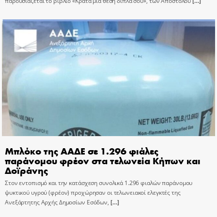
παρουσιάζεται το βιβλίο «Κράτα μια θέση δίπλα σου», των Απόστολου
[…]
Μπλόκο της ΑΑΔΕ σε 1.296 φιάλες
παράνομου φρέον στα τελωνεία Κήπων και
Δοϊράνης
Στον εντοπισμό και την κατάσχεση συνολικά 1.296 φιαλών παράνομου
ψυκτικού υγρού (φρέον) προχώρησαν οι τελωνειακοί ελεγκτές της
Ανεξάρτητης Αρχής Δημοσίων Εσόδων,
[…]