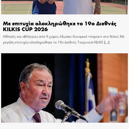
Με επιτυχία ολοκληρώθηκε το 19ο Διεθνές
KILKIS CUP 2026
Αθλητές και αθλήτριες από 9 χώρες έδωσαν δυναμικό «παρών» στο Κιλκίς Με
μεγάλη επιτυχία ολοκληρώθηκε το 19ο Διεθνές Τουρνουά KILKIS
[…]