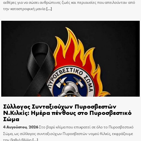
αιθέρες για να σώσει ανθρώπινες ζωές και περιουσίες που απειλούνταν από
την καταστροφική μανία
[…]
Σύλλογος Συνταξιούχων Πυροσβεστών
Ν.Κιλκίς: Ημέρα πένθους στο Πυροσβεστικό
Σώμα
4 Αυγούστου, 2026
Στο βαρύ κλίμα που επικρατεί σε όλο το Πυροσβεστικό
Σώμα, ως σύλλογος συνταξιούχων Πυροσβεστών νομού Κιλκίς, εκφράζουμε
την βαθιά θλίψη
[…]