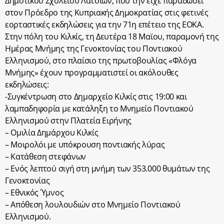
Δημοτικού Σχολείου Λατσιών, που την είχε παραδώσει
στον Πρόεδρο της Κυπριακής Δημοκρατίας στις φετινές
εορταστικές εκδηλώσεις για την 71η επέτειο της ΕΟΚΑ.
Στην πόλη του Κιλκίς, τη Δευτέρα 18 Μαϊου, παραμονή της
Ημέρας Μνήμης της Γενοκτονίας του Ποντιακού
Ελληνισμού, στο πλαίσιο της πρωτοβουλίας «Φλόγα
Μνήμης» έχουν προγραμματιστεί οι ακόλουθες
εκδηλώσεις:
-Συγκέντρωση στο Δημαρχείο Κιλκίς στις 19:00 και
λαμπαδηφορία με κατάληξη το Μνημείο Ποντιακού
Ελληνισμού στην Πλατεία Ειρήνης
– Ομιλία Δημάρχου Κιλκίς
– Μοιρολόι με υπόκρουση ποντιακής λύρας
– Κατάθεση στεφάνων
– Ενός λεπτού σιγή στη μνήμη των 353.000 θυμάτων της
Γενοκτονίας
– Εθνικός Ύμνος
– Απόθεση λουλουδιών στο Μνημείο Ποντιακού
Ελληνισμού.