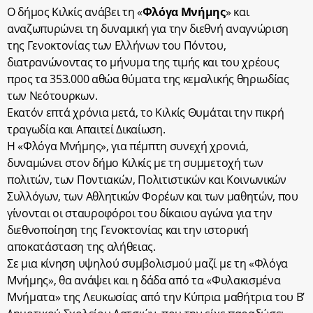
Ο δήμος Κιλκίς ανάβει τη «
Φλόγα Μνήμης
» και
αναζωπυρώνει τη δυναμική για την διεθνή αναγνώριση
της Γενοκτονίας των Ελλήνων του Πόντου,
διατρανώνοντας το μήνυμα της τιμής και του χρέους
προς τα 353.000 αθώα θύματα της κεμαλικής θηριωδίας
των Νεότουρκων.
Εκατόν επτά χρόνια μετά, το Κιλκίς Θυμάται την πικρή
τραγωδία και Απαιτεί Δικαίωση.
Η «Φλόγα Μνήμης», για πέμπτη συνεχή χρονιά,
δυναμώνει στον δήμο Κιλκίς με τη συμμετοχή των
πολιτών, των Ποντιακών, Πολιτιστικών και Κοινωνικών
Συλλόγων, των Αθλητικών Φορέων και των μαθητών, που
γίνονται οι σταυροφόροι του δίκαιου αγώνα για την
διεθνοποίηση της Γενοκτονίας και την ιστορική
αποκατάσταση της αλήθειας.
Σε μια κίνηση υψηλού συμβολισμού μαζί με τη «Φλόγα
Μνήμης», θα ανάψει και η δάδα από τα «Φυλακισμένα
Μνήματα» της Λευκωσίας από την Κύπρια μαθήτρια του Β’