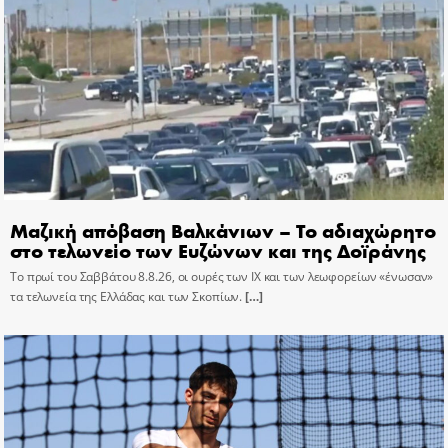
Μαζική απόβαση Βαλκάνιων – Το αδιαχώρητο
στο τελωνείο των Ευζώνων και της Δοϊράνης
Το πρωί του Σαββάτου 8.8.26, οι ουρές των ΙΧ και των λεωφορείων «ένωσαν»
τα τελωνεία της Ελλάδας και των Σκοπίων.
[…]