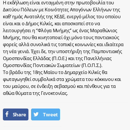
Η εκδήλωση είναι ενταγμένη στην πρωτοβουλία του
Δικτύου Πόλεων με Κοινότητες Απογόνων Ελλήνων της
καθ’ ημάς Ανατολής της ΚΕΔΕ, ενεργό μέλος του οποίου
είναι και ο Δήμος Κιλκίς, και αποσκοπεί στο να
λειτουργήσει η ‘’Φλόγα Μνήμης’’ ως ένας Μαραθώνιος
Μνήμης, που θα κινητοποιεί όχι μόνο τους ποντιακούς
φορείς αλλά συνολικά τις τοπικές κοινωνίες και ιδιαίτερα
τη νέα γενιά. Έχει δε, την υποστήριξη της Παμποντιακής
Ομοσπονδίας Ελλάδας (Π.Ο.Ε.) και της Πανελλήνιας
Ομοσπονδίας Ποντιακών Σωματείων (Π.Ο.Π.Σ.).
Το βράδυ της 18ης Μαϊου το Δημαρχείο Κιλκίς θα
φωταγωγηθεί συμβολικά στα χρώματα του κόκκινου και
του μαύρου, σε ένδειξη σεβασμού και πένθους για τα
αθώα θύματα της Γενοκτονίας.
Share
Tweet