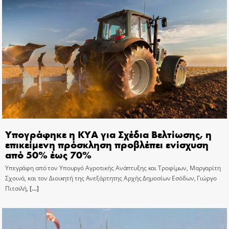
Υπογράφηκε η ΚΥΑ για Σχέδια Βελτίωσης, η
επικείμενη πρόσκληση προβλέπει ενίσχυση
από 50% έως 70%
Υπεγράφη από τον Υπουργό Αγροτικής Ανάπτυξης και Τροφίμων, Μαργαρίτη
Σχοινά, και τον Διοικητή της Ανεξάρτητης Αρχής Δημοσίων Εσόδων, Γιώργο
Πιτσιλή,
[…]