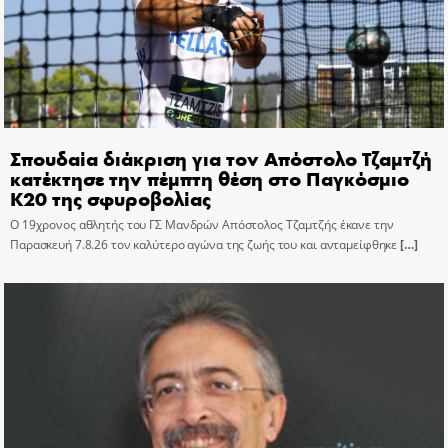
Σπουδαία διάκριση για τον Απόστολο Τζαμτζή
κατέκτησε την πέμπτη θέση στο Παγκόσμιο
Κ20 της σφυροβολίας
Ο 19χρονος αθλητής του ΓΣ Μανδρών Απόστολος Τζαμτζής έκανε την
Παρασκευή 7.8.26 τον καλύτερο αγώνα της ζωής του και ανταμείφθηκε
[…]