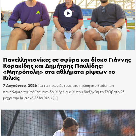
Πανελληνιονίκες σε σφύρα και δίσκο Γιάννης
Κορακίδης και Δημήτρης Παυλίδης:
«Μητρόπολη» στα αθλήματα ρίψεων το
Κιλκίς
7 Αυγούστου, 2026
Για τις πρωτιές τους στο πρόσφατο Stoiximan
πανελλήνιο πρωτάθλημα ανδρών/γυναικών που διεξήχθη το Σάββατο 25
μέχρι την Κυριακή 26 Ιουλίου
[…]