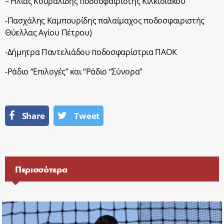
– Ηλίας Κουραλίδης ποδοσφαιριστής Κιλκισιακού
-Πασχάλης Καμπουρίδης παλαίμαχος ποδοσφαιριστής
Θύελλας Αγίου Πέτρου)
-Δήμητρα Παντελιάδου ποδοσφαρίστρια ΠΑΟΚ
-Ράδιο “Επιλογές” και “Ράδιο “Σύνορα”
Share
Tweet
Περισσότερα