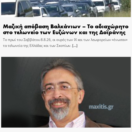
Μαζική απόβαση Βαλκάνιων – Το αδιαχώρητο
στο τελωνείο των Ευζώνων και της Δοϊράνης
Το πρωί του Σαββάτου 8.8.26, οι ουρές των ΙΧ και των λεωφορείων «ένωσαν»
τα τελωνεία της Ελλάδας και των Σκοπίων.
[…]