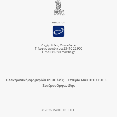
2ο χλμ Κιλκίς Μεταλλικού
Τηλεφωνικό κέντρο: 23410 22 900
E-mail:
kilkis@maxitis.gr
Ηλεκτρονική εφημερίδα του Κιλκίς
Εταιρία ΜΑΧΗΤΗΣ Ε.Π.Ε.
Σταύρος Ορφανίδης
© 2026 ΜΑΧΗΤΗΣ Ε.Π.Ε.