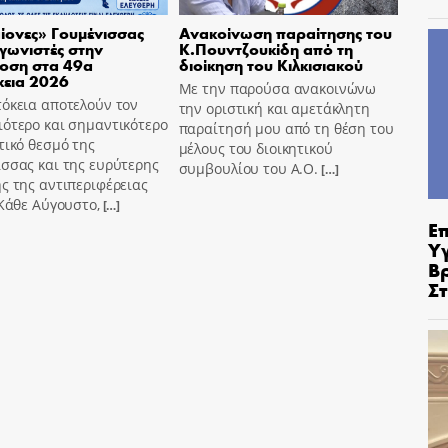
ίονες» Γουμένισσας
Ανακοίνωση παραίτησης του
γωνιστές στην
Κ.Πουντζουκίδη από τη
οση στα 49α
διοίκηση του Κιλκισιακού
κεια 2026
Με την παρούσα ανακοινώνω
όκεια αποτελούν τον
την οριστική και αμετάκλητη
ότερο και σημαντικότερο
παραίτησή μου από τη θέση του
τικό θεσμό της
μέλους του διοικητικού
σσας και της ευρύτερης
συμβουλίου του Α.Ο.
[…]
ς της αντιπεριφέρειας
 Κάθε Αύγουστο,
[…]
Ε
Υ
Β
Σ