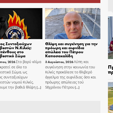
ος Συνταξιούχων
Θλίψη και συγκίνηση για την
εστών Ν.Κιλκίς:
πρόωρη και αιφνίδια
πένθους στο
απώλεια του Πέτρου
βεστικό Σώμα
Καπασακαλίδη
Στο βαρύ κλίμα
Λύπη και
στου, 2026
3 Αυγούστου, 2026
Π
κρατεί σε όλο το
συγκίνηση στην κοινωνία του
π
εστικό Σώμα, ως
Κιλκίς προκάλεσε το θλιβερό
ος συνταξιούχων
άγγελμα της αιφνίδιας όσο και
εστών νομού Κιλκίς,
πρόωρης απώλειας τού
ουμε την βαθιά θλίψη
58χρόνου Πέτρου
[…]
[…]