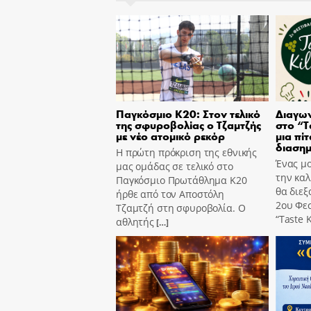
Παγκόσμιο Κ20: Στον τελικό
Διαγων
της σφυροβολίας ο Τζαμτζής
στο “T
με νέο ατομικό ρεκόρ
μια πίτ
διασημ
Η πρώτη πρόκριση της εθνικής
Ένας μο
μας ομάδας σε τελικό στο
την καλ
Παγκόσμιο Πρωτάθλημα Κ20
θα διεξ
ήρθε από τον Αποστόλη
2ου Φε
Τζαμτζή στη σφυροβολία. Ο
“Taste K
αθλητής
[…]