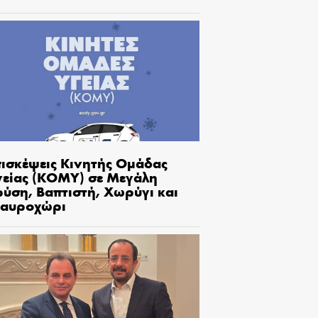
πισκέψεις Κινητής Ομάδας
γείας (ΚΟΜΥ) σε Μεγάλη
ρύση, Βαπτιστή, Χωρύγι και
ταυροχώρι