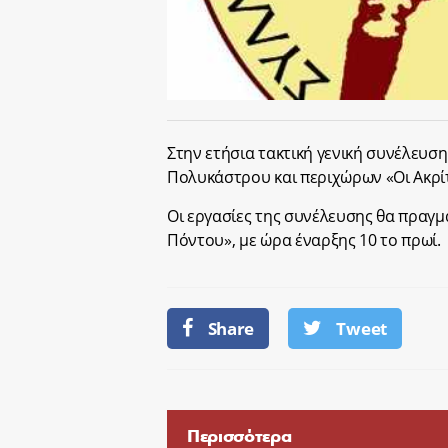
Στην ετήσια τακτική γενική συνέλευσ
Πολυκάστρου και περιχώρων «Οι Ακρίτ
Οι εργασίες της συνέλευσης θα πραγμα
Πόντου», με ώρα έναρξης 10 το πρωί.
Share
Tweet
Περισσότερα