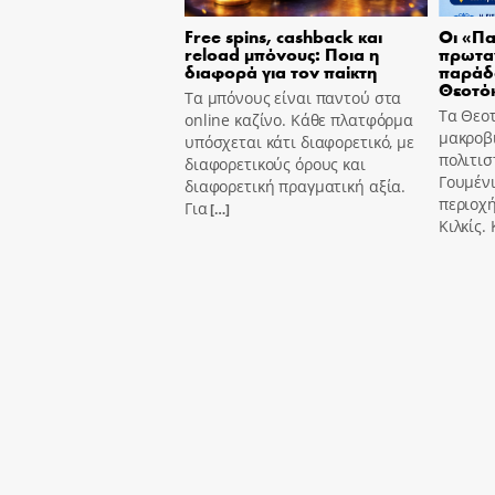
Free spins, cashback και
Οι «Πα
reload μπόνους: Ποια η
πρωτα
διαφορά για τον παίκτη
παράδ
Θεοτό
Τα μπόνους είναι παντού στα
Τα Θεοτ
online καζίνο. Κάθε πλατφόρμα
μακροβι
υπόσχεται κάτι διαφορετικό, με
πολιτισ
διαφορετικούς όρους και
Γουμένι
διαφορετική πραγματική αξία.
περιοχή
Για
[…]
Κιλκίς.