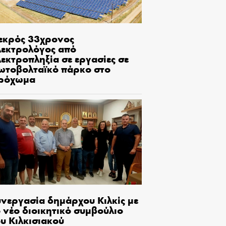
εκρός 33χρονος
λεκτρολόγος από
εκτροπληξία σε εργασίες σε
ωτοβολταϊκό πάρκο στο
ρόχωμα
υνεργασία δημάρχου Κιλκίς με
 νέο διοικητικό συμβούλιο
υ Κιλκισιακού