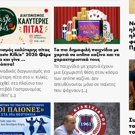
Ν
η
ηλ
φ
Π
ισμός καλύτερης πίτας
Τα πιο δημοφιλή παιχνίδια με
aste Kilkis” 2026 Φέρε
χαρτιά σε online καζίνο και τα
α και γίνε …
χαρακτηριστικά τους
όπιτα!
Τα παιχνίδια με χαρτιά έχουν
ναδικός διαγωνισμός για
μια ξεχωριστή θέση στον κόσμο
ύτερη πίτα στο ν. Κιλκίς
των online καζίνο. Δεν
αχθεί στο πλαίσιο του
απευθύνονται μόνο σε παίκτες
στιβάλ Γαστρονομίας
που ψάχνουν
[…]
ilkis”
[…]
Σ
το
το