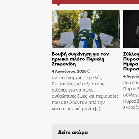
Βουβή συγκίνηση για τον
Σύλλογ
ηρωικό πιλότο Περικλή
Πυροσβ
Στεφανίδη
Ημέρα 
Πυροσ
Ο
4 Αυγούστου, 2026
4 Αυγού
αντιπτέραρχος Περικλής
που επι
Στεφανίδης πέταξε στους
Πυροσβ
αιθέρες για να σώσει
σύλλογ
ανθρώπινες ζωές και περιουσίες
Πυροσβ
που απειλούνταν από την
εκφράζ
καταστροφική μανία
[…]
Δείτε ακόμα