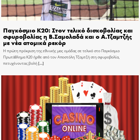
Παγκόσμιο Κ20: Στον τελικό δισκοβολίας και
σφυροβολίας η Β.Σαμολαδά και ο Α.Τζαμτζής
με νέα ατομικά ρεκόρ
Η πρώτη πρόκριση της εθνικής μας ομάδας σε τελικό στο Παγκόσμιο
Πρωτάθλημα Κ20 ήρθε από τον Αποστόλη Τζαμτζή στη σφυροβολία,
πετυχένοντας βολή
[…]