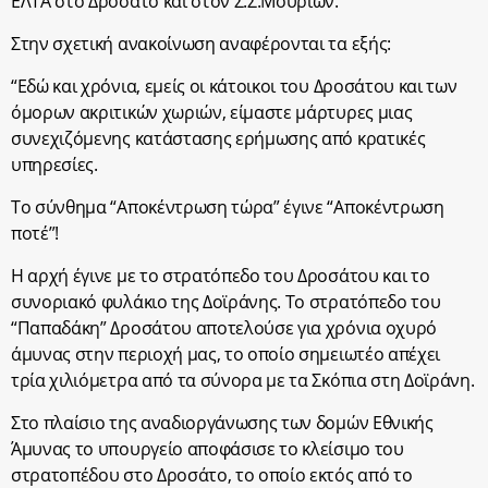
ΕΛΤΑ στο Δροσάτο και στον Σ.Σ.Μουριών.
Στην σχετική ανακοίνωση αναφέρονται τα εξής:
“Εδώ και χρόνια, εμείς οι κάτοικοι του Δροσάτου και των
όμορων ακριτικών χωριών, είμαστε μάρτυρες μιας
συνεχιζόμενης κατάστασης ερήμωσης από κρατικές
υπηρεσίες.
Το σύνθημα “Αποκέντρωση τώρα” έγινε “Αποκέντρωση
ποτέ”!
Η αρχή έγινε με το στρατόπεδο του Δροσάτου και το
συνοριακό φυλάκιο της Δοϊράνης. Το στρατόπεδο του
“Παπαδάκη” Δροσάτου αποτελούσε για χρόνια οχυρό
άμυνας στην περιοχή μας, το οποίο σημειωτέο απέχει
τρία χιλιόμετρα από τα σύνορα με τα Σκόπια στη Δοϊράνη.
Στο πλαίσιο της αναδιοργάνωσης των δομών Εθνικής
Άμυνας το υπουργείο αποφάσισε το κλείσιμο του
στρατοπέδου στο Δροσάτο, το οποίο εκτός από το