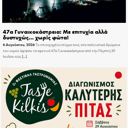
47α Γυναικοκάστρεια: Με επιτυχία αλλά
δυστυχώς… χωρίς φώτα!
6 Αυγούστου, 2026
Το επιτυχημένο στίγμα τους στα πολιτιστικά δρώμενα
του νομού άφησαν τα εφετινά 47α Γυναικοκάστρεια από την Πέμπτη 30
Ιουλίου εώς
[…]