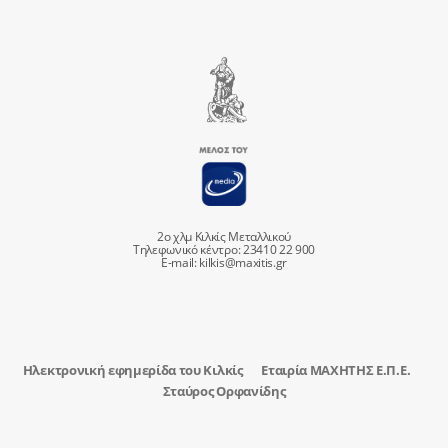
2ο χλμ Κιλκίς Μεταλλικού
Τηλεφωνικό κέντρο: 23410 22 900
E-mail:
kilkis@maxitis.gr
Ηλεκτρονική εφημερίδα του Κιλκίς
Εταιρία ΜΑΧΗΤΗΣ Ε.Π.Ε.
Σταύρος Ορφανίδης