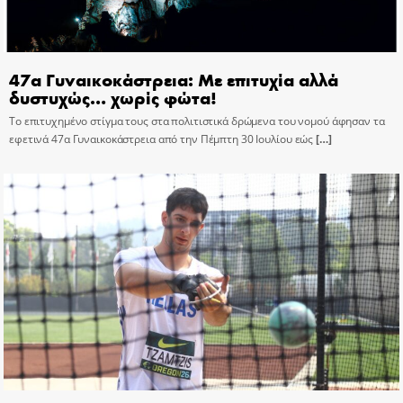
47α Γυναικοκάστρεια: Με επιτυχία αλλά
δυστυχώς… χωρίς φώτα!
Το επιτυχημένο στίγμα τους στα πολιτιστικά δρώμενα του νομού άφησαν τα
εφετινά 47α Γυναικοκάστρεια από την Πέμπτη 30 Ιουλίου εώς
[…]