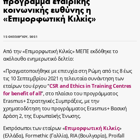
πρόγραμμα εταιρικής
κοινωνικής ευθύνης η
«Επιμορφωτική Κιλκίς»
12 ΟΚΤΩΒΡΊΟΥ, 2021
Από την «Επιμορφωτική Κιλκίς» ΜΕΠΕ εκδόθηκε το
ακόλουθο ενημερωτικό δελτίο:
«Πραγματοποιήθηκε με επιτυχία στη Ρώμη από τις 8 έως
τις 10 Σεπτεμβρίου 2021 η τελευταία συνάντηση των
εταίρων του έργου “
CSR and Ethics in Training Centres
for benefit of all
”, στο πλαίσιο του προγράμματος
Erasmus+ Στρατηγικές Συμπράξεις, με την
χρηματοδότηση του προγράμματος Erasmus+ Βασική
Δράση 2, της Ευρωπαϊκής Ένωσης.
Εκπρόσωποι των εταίρων «
Επιμορφωτική Κιλκίς
»
(Ελλάδα), Formethic (Γαλλία), RIA (Βουλγαρία), Proifall