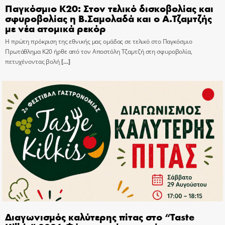
Παγκόσμιο Κ20: Στον τελικό δισκοβολίας και
σφυροβολίας η Β.Σαμολαδά και ο Α.Τζαμτζής
με νέα ατομικά ρεκόρ
Η πρώτη πρόκριση της εθνικής μας ομάδας σε τελικό στο Παγκόσμιο
Πρωτάθλημα Κ20 ήρθε από τον Αποστόλη Τζαμτζή στη σφυροβολία,
πετυχένοντας βολή
[…]
Διαγωνισμός καλύτερης πίτας στο “Taste