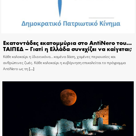
Εκατοντάδες εκατομμύρια στο AntiNero του…
ΤΑΙΠΕΔ – Γιατί η Ελλάδα συνεχίζει να καίγεται;
Κάθε καλοκαίρι η ίδια εικόνα… καμένα δάση, χαμένες περιουσίες και
ανθρώπινες ζωές. Κάθε καλοκαίρι η κυβέρνηση επικαλείται το πρόγραμμα
AntiNero ως τη
[…]