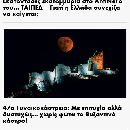
Εκατοντάδες εκατομμύρια στο AntiNero
του… ΤΑΙΠΕΔ – Γιατί η Ελλάδα συνεχίζει
να καίγεται;
47α Γυναικοκάστρεια: Με επιτυχία αλλά
δυστυχώς… χωρίς φώτα το Βυζαντινό
κάστρο!