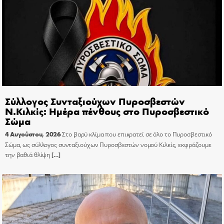
Σύλλογος Συνταξιούχων Πυροσβεστών
Ν.Κιλκίς: Ημέρα πένθους στο Πυροσβεστικό
Σώμα
4 Αυγούστου, 2026
Στο βαρύ κλίμα που επικρατεί σε όλο το Πυροσβεστικό
Σώμα, ως σύλλογος συνταξιούχων Πυροσβεστών νομού Κιλκίς, εκφράζουμε
την βαθιά θλίψη
[…]