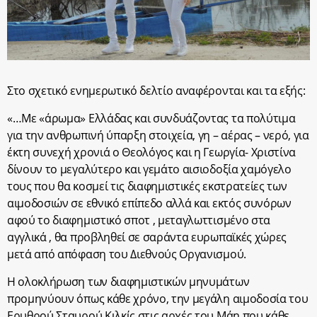
Στο σχετικό ενημερωτικό δελτίο αναφέρονται και τα εξής:
«…Με «άρωμα» Ελλάδας και συνδυάζοντας τα πολύτιμα
για την ανθρωπινή ύπαρξη στοιχεία, γη – αέρας – νερό, για
έκτη συνεχή χρονιά ο Θεολόγος και η Γεωργία- Χριστίνα
δίνουν το μεγαλύτερο και γεμάτο αισιοδοξία χαμόγελο
τους που θα κοσμεί τις διαφημιστικές εκστρατείες των
αιμοδοσιών σε εθνικό επίπεδο αλλά και εκτός συνόρων
αφού το διαφημιστικό σποτ , μεταγλωττισμένο στα
αγγλικά , θα προβληθεί σε σαράντα ευρωπαϊκές χώρες
μετά από απόφαση του Διεθνούς Οργανισμού.
Η ολοκλήρωση των διαφημιστικών μηνυμάτων
προμηνύουν όπως κάθε χρόνο, την μεγάλη αιμοδοσία του
Ερυθρού Σταυρού Κιλκίς στις αρχές του Μάη που κάθε