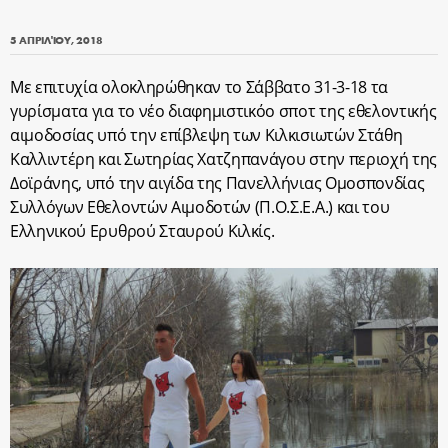
5 ΑΠΡΙΛΊΟΥ, 2018
Με επιτυχία ολοκληρώθηκαν το Σάββατο 31-3-18 τα
γυρίσματα για τo νέο διαφημιστικόo σποτ της εθελοντικής
αιμοδοσίας υπό την επίβλεψη των Κιλκισιωτών Στάθη
Kαλλιντέρη και Σωτηρίας Χατζηπανάγου στην περιοχή της
Δοϊράνης, υπό την αιγίδα της Πανελλήνιας Ομοσπονδίας
Συλλόγων Εθελοντών Αιμοδοτών (Π.Ο.Σ.Ε.Α.) και του
Ελληνικού Ερυθρού Σταυρού Κιλκίς.