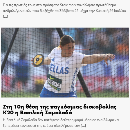
Για τις πρωτιές τους στο πρόσφατο Stoiximan πανελλήνιο πρωτάθλημα
ανδρών/γυναικών που διεξήχθη το Σάββατο 25 μέχρι την Κυριακή 26 Ιουλίου
[…]
Στη 10η θέση της παγκόσμιας δισκοβολίας
Κ20 η Βασιλική Σαμολαδά
Η Βασιλική Σαμόλαδα δεν κατάφερε δεύτερη φορά μέσα σε ένα 24ωρο να
ξεπεράσει τον εαυτό της κι έτσι ολοκλήρωσε τον
[…]