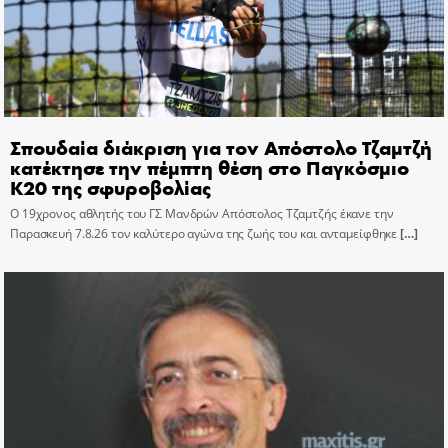
Σπουδαία διάκριση για τον Απόστολο Τζαμτζή
κατέκτησε την πέμπτη θέση στο Παγκόσμιο
Κ20 της σφυροβολίας
Ο 19χρονος αθλητής του ΓΣ Μανδρών Απόστολος Τζαμτζής έκανε την
Παρασκευή 7.8.26 τον καλύτερο αγώνα της ζωής του και ανταμείφθηκε
[…]