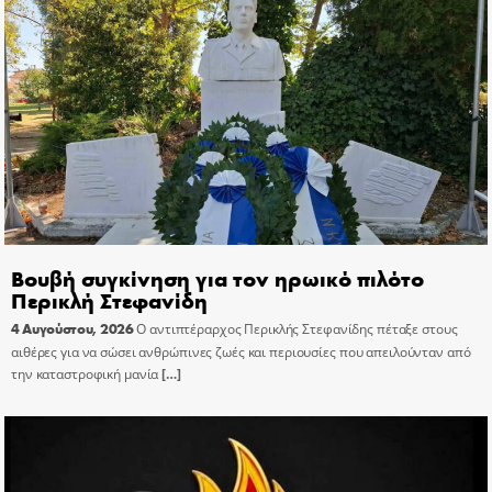
Βουβή συγκίνηση για τον ηρωικό πιλότο
Περικλή Στεφανίδη
4 Αυγούστου, 2026
Ο αντιπτέραρχος Περικλής Στεφανίδης πέταξε στους
αιθέρες για να σώσει ανθρώπινες ζωές και περιουσίες που απειλούνταν από
την καταστροφική μανία
[…]