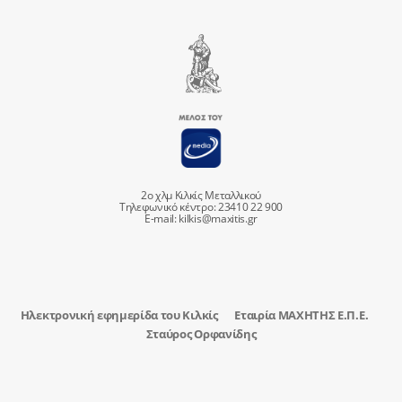
2ο χλμ Κιλκίς Μεταλλικού
Τηλεφωνικό κέντρο: 23410 22 900
E-mail:
kilkis@maxitis.gr
Ηλεκτρονική εφημερίδα του Κιλκίς
Εταιρία ΜΑΧΗΤΗΣ Ε.Π.Ε.
Σταύρος Ορφανίδης