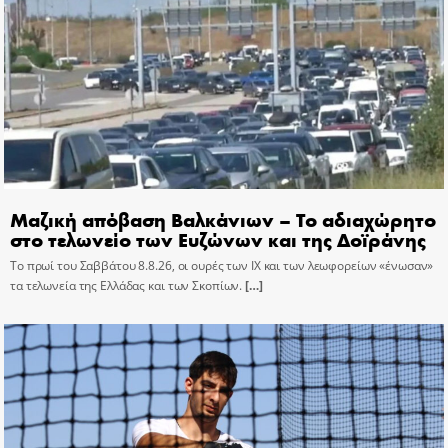
Μαζική απόβαση Βαλκάνιων – Το αδιαχώρητο
στο τελωνείο των Ευζώνων και της Δοϊράνης
Το πρωί του Σαββάτου 8.8.26, οι ουρές των ΙΧ και των λεωφορείων «ένωσαν»
τα τελωνεία της Ελλάδας και των Σκοπίων.
[…]